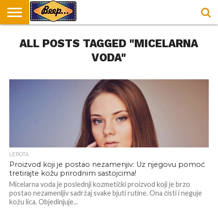
HOME
ALL POSTS TAGGED "MICELARNA
DORUČAK
SVAKODNEVICA
ENTERTAINMENT
LOKACIJE
HRANA I
NEPUSACKI
U
ZA
RECEPTI
LOKALI
BEOGRADU
DORUČAK
VODA"
LEPOTA
Proizvod koji je postao nezamenjiv: Uz njegovu pomoć
tretirajte kožu prirodnim sastojcima!
Micelarna voda je poslednji kozmetički proizvod koji je brzo
postao nezamenljiv sadržaj svake bjuti rutine. Ona čisti i neguje
kožu lica. Objedinjuje...