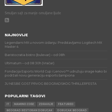
Smuljan sajt za manje-smuljane ljude
NAJNOVIJE
Legendarni MX u novom izdanju: Predstavljamo Logitech MX
Master 4
Baristocratia bistro (bulevar) – od 08h
Ultimatum – od 08:30h (Vračar)
Fondacija Esports World Cup i Lenovo™ udružuju snage kako bi
podržali novu generaciju esports šampiona
JU NESBE GOST PRVOG BEOGRADSKOG THRILLERFESTA
POPULARNI TAGOVI
IT
MAMINO ĆOŠE
ZDRAVLJE
FEATURED
BEOGRAD RESTORAN DORUCAK
DORUCAK BEOGRAD