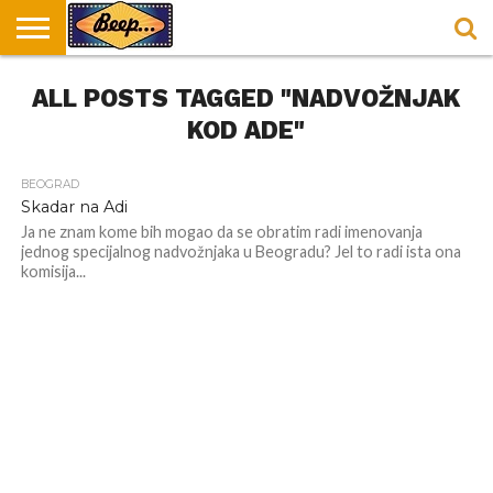
HOME
ALL POSTS TAGGED "NADVOŽNJAK
DORUČAK
SVAKODNEVICA
ENTERTAINMENT
LOKACIJE
HRANA I
NEPUSACKI
U
ZA
RECEPTI
LOKALI
BEOGRADU
DORUČAK
KOD ADE"
BEOGRAD
Skadar na Adi
Ja ne znam kome bih mogao da se obratim radi imenovanja
jednog specijalnog nadvožnjaka u Beogradu? Jel to radi ista ona
komisija...