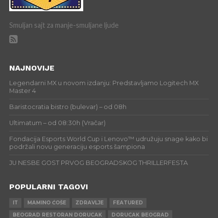
Smuljan sajt za manje-smuljane ljude
NAJNOVIJE
Legendarni MX u novom izdanju: Predstavljamo Logitech MX
Master 4
Baristocratia bistro (bulevar) – od 08h
Ultimatum – od 08:30h (Vračar)
Fondacija Esports World Cup i Lenovo™ udružuju snage kako bi
podržali novu generaciju esports šampiona
JU NESBE GOST PRVOG BEOGRADSKOG THRILLERFESTA
POPULARNI TAGOVI
IT
MAMINO ĆOŠE
ZDRAVLJE
FEATURED
BEOGRAD RESTORAN DORUCAK
DORUCAK BEOGRAD