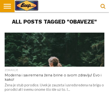
HOME
ALL POSTS TAGGED "OBAVEZE"
DORUČAK
SVAKODNEVICA
ENTERTAINMENT
LOKACIJE
HRANA I
NEPUSACKI
U
ZA
RECEPTI
LOKALI
BEOGRADU
DORUČAK
ZDRAVLJE
Moderna i savremena žena brine o svom zdravlju! Evo i
kako!
Žena je stub porodice. Uvek je zauzeta i usredsređena na brigu o
porodici ali i svemu onome što ide uz to. I...