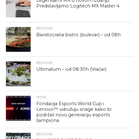
Legendarni MX u novom izdanju:
Predstavljamo Logitech MX Master 4
BEOGRAD
Baristocratia bistro (bulevar) – od 08h
BEOGRAD
Ultimatum – od 08:30h (Vračar)
HOME
Fondacija Esports World Cup i
Lenovo™ udružuju snage kako bi
podržali novu generaciju esports
šampiona
BEOGRAD