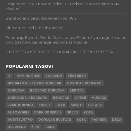
Legendarni MX u novom izdanju: Predstavljamo Logitech MX
Master 4
Baristocratia bistro (bulevar) – od 08h
Ultimatum – od 08:30h (Vračar)
Fondacija Esports World Cup i Lenovo™ udružuju snage kako bi
podržali novu generaciju esports šampiona
JU NESBE GOST PRVOG BEOGRADSKOG THRILLERFESTA
POPULARNI TAGOVI
IT
MAMINO ĆOŠE
ZDRAVLJE
FEATURED
BEOGRAD RESTORAN DORUCAK
DORUCAK BEOGRAD
DORUCAK
BEOGRAD DORUCAK
LEPOTA
DORUČAK U BEOGRADU
BEOGRAD
APPLE
MUNGOS
SVAKODNEVICA
OMLET
BEEP
SAVETI
OSTALO
AUTOMOBILI
PARKING SERVIS
SPEED
KOŽA
RODITELJSTVO
DORUČAK BULEVAR
KOSA
PARKING
DECA
DEPRESIJA
ŽENE
BABA