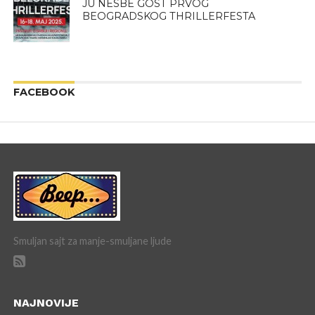
JU NESBE GOST PRVOG
BEOGRADSKOG THRILLERFESTA
FACEBOOK
Smuljan sajt za manje-smuljane ljude
NAJNOVIJE