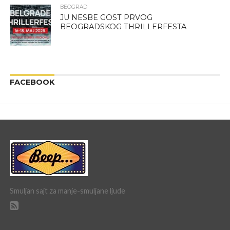
BEOGRAD
JU NESBE GOST PRVOG
BEOGRADSKOG THRILLERFESTA
FACEBOOK
Smuljan sajt za manje-smuljane ljude