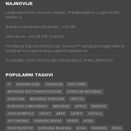
NAJNOVIJE
Legendarni MX u novom izdanju: Predstavljamo Logitech MX
Master 4
Baristocratia bistro (bulevar) – od 08h
Ultimatum – od 08:30h (Vračar)
Fondacija Esports World Cup i Lenovo™ udružuju snage kako bi
podržali novu generaciju esports šampiona
JU NESBE GOST PRVOG BEOGRADSKOG THRILLERFESTA
POPULARNI TAGOVI
IT
MAMINO ĆOŠE
ZDRAVLJE
FEATURED
BEOGRAD RESTORAN DORUCAK
DORUCAK BEOGRAD
DORUCAK
BEOGRAD DORUCAK
LEPOTA
DORUČAK U BEOGRADU
BEOGRAD
APPLE
MUNGOS
SVAKODNEVICA
OMLET
BEEP
SAVETI
OSTALO
AUTOMOBILI
PARKING SERVIS
SPEED
KOŽA
RODITELJSTVO
DORUČAK BULEVAR
KOSA
PARKING
DECA