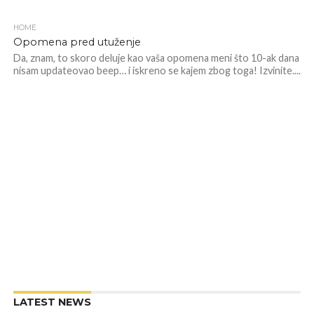
HOME
Opomena pred utuženje
Da, znam, to skoro deluje kao vaša opomena meni što 10-ak dana
nisam updateovao beep… i iskreno se kajem zbog toga! Izvinite....
LATEST NEWS