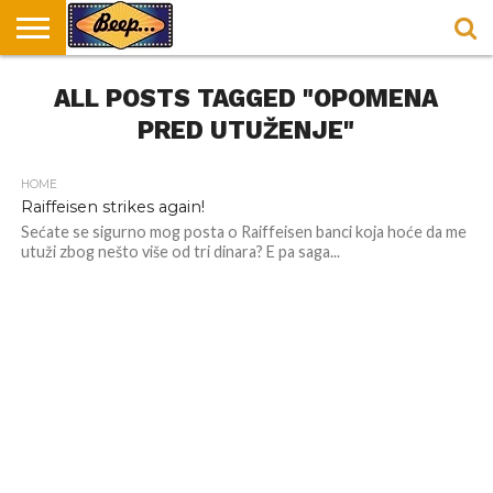
HOME
ALL POSTS TAGGED "OPOMENA
DORUČAK
SVAKODNEVICA
ENTERTAINMENT
LOKACIJE
HRANA I
NEPUSACKI
U
ZA
RECEPTI
LOKALI
BEOGRADU
DORUČAK
PRED UTUŽENJE"
HOME
Raiffeisen strikes again!
Sećate se sigurno mog posta o Raiffeisen banci koja hoće da me
utuži zbog nešto više od tri dinara? E pa saga...