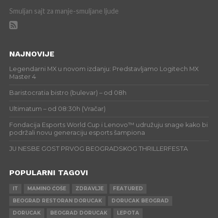
Smuljan sajt za manje-smuljane ljude
NAJNOVIJE
Legendarni MX u novom izdanju: Predstavljamo Logitech MX
Master 4
Baristocratia bistro (bulevar) – od 08h
Ultimatum – od 08:30h (Vračar)
Fondacija Esports World Cup i Lenovo™ udružuju snage kako bi
podržali novu generaciju esports šampiona
JU NESBE GOST PRVOG BEOGRADSKOG THRILLERFESTA
POPULARNI TAGOVI
IT
MAMINO ĆOŠE
ZDRAVLJE
FEATURED
BEOGRAD RESTORAN DORUCAK
DORUCAK BEOGRAD
DORUCAK
BEOGRAD DORUCAK
LEPOTA