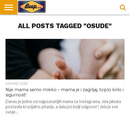
HOME
ALL POSTS TAGGED "OSUDE"
DORUČAK
SVAKODNEVICA
ENTERTAINMENT
LOKACIJE
HRANA I
NEPUSACKI
U
ZA
RECEPTI
LOKALI
BEOGRADU
DORUČAK
MAMINO ĆOŠE
Nije mama samo mleko – mama je i zagrljaj, toplo krilo i
sigurnost!
Danas je jedna od najpoznatijih mama sa Instagrama, Jela jabuka
postavila krucijalno pitanje, a dala još bolji odgovor! Jela je sve
svoje...