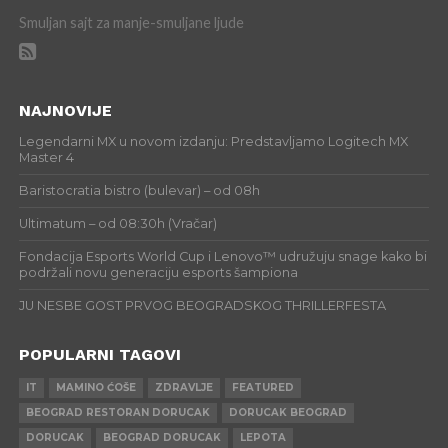
Smuljan sajt za manje-smuljane ljude
NAJNOVIJE
Legendarni MX u novom izdanju: Predstavljamo Logitech MX
Master 4
Baristocratia bistro (bulevar) – od 08h
Ultimatum – od 08:30h (Vračar)
Fondacija Esports World Cup i Lenovo™ udružuju snage kako bi
podržali novu generaciju esports šampiona
JU NESBE GOST PRVOG BEOGRADSKOG THRILLERFESTA
POPULARNI TAGOVI
IT
MAMINO ĆOŠE
ZDRAVLJE
FEATURED
BEOGRAD RESTORAN DORUCAK
DORUCAK BEOGRAD
DORUCAK
BEOGRAD DORUCAK
LEPOTA