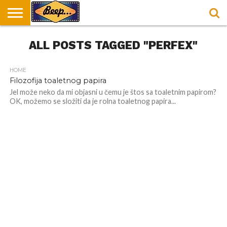
HOME
ALL POSTS TAGGED "PERFEX"
DORUČAK
SVAKODNEVICA
ENTERTAINMENT
LOKACIJE
HRANA I
NEPUSACKI
U
ZA
RECEPTI
LOKALI
BEOGRADU
DORUČAK
HOME
Filozofija toaletnog papira
Jel može neko da mi objasni u čemu je štos sa toaletnim papirom?
OK, možemo se složiti da je rolna toaletnog papira...