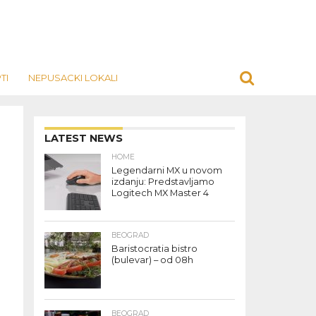
TI
NEPUSACKI LOKALI
LATEST NEWS
HOME
Legendarni MX u novom
izdanju: Predstavljamo
Logitech MX Master 4
BEOGRAD
Baristocratia bistro
(bulevar) – od 08h
BEOGRAD