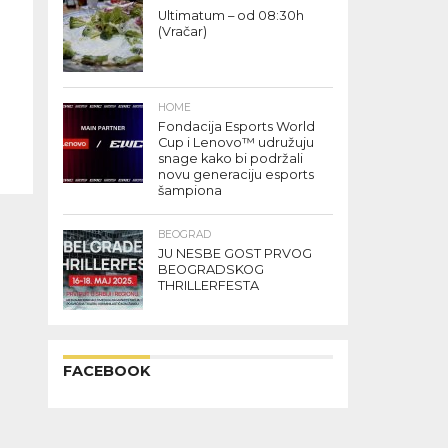
Ultimatum – od 08:30h
(Vračar)
HOME
Fondacija Esports World
Cup i Lenovo™ udružuju
snage kako bi podržali
novu generaciju esports
šampiona
BEOGRAD
JU NESBE GOST PRVOG
BEOGRADSKOG
THRILLERFESTA
FACEBOOK