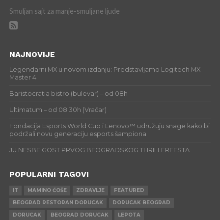
Smuljan sajt za manje-smuljane ljude
NAJNOVIJE
Legendarni MX u novom izdanju: Predstavljamo Logitech MX
Master 4
Baristocratia bistro (bulevar) – od 08h
Ultimatum – od 08:30h (Vračar)
Fondacija Esports World Cup i Lenovo™ udružuju snage kako bi
podržali novu generaciju esports šampiona
JU NESBE GOST PRVOG BEOGRADSKOG THRILLERFESTA
POPULARNI TAGOVI
IT
MAMINO ĆOŠE
ZDRAVLJE
FEATURED
BEOGRAD RESTORAN DORUCAK
DORUCAK BEOGRAD
DORUCAK
BEOGRAD DORUCAK
LEPOTA