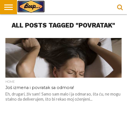
HOME
ALL POSTS TAGGED "POVRATAK"
DORUČAK
SVAKODNEVICA
ENTERTAINMENT
LOKACIJE
HRANA I
NEPUSACKI
U
ZA
RECEPTI
LOKALI
BEOGRADU
DORUČAK
HOME
Još izmena i povratak sa odmora!
Eh, drugari, živ sam! Samo sam malo i ja odmarao, šta ću, ne mogu
stalno da deliverujem, što bi rekao moj oženjeni...