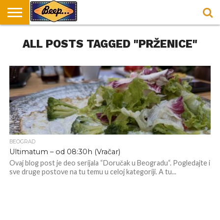
HOME
ALL POSTS TAGGED "PRŽENICE"
DORUČAK
SVAKODNEVICA
ENTERTAINMENT
LOKACIJE
HRANA I
NEPUSACKI
U
ZA
RECEPTI
LOKALI
BEOGRADU
DORUČAK
BEOGRAD
Ultimatum – od 08:30h (Vračar)
Ovaj blog post je deo serijala “Doručak u Beogradu“. Pogledajte i
sve druge postove na tu temu u celoj kategoriji. A tu...