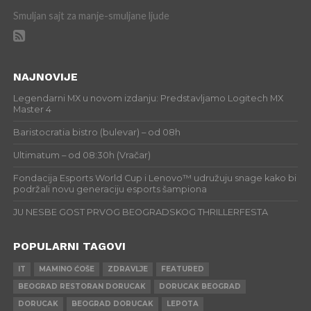
Smuljan sajt za manje-smuljane ljude
NAJNOVIJE
Legendarni MX u novom izdanju: Predstavljamo Logitech MX
Master 4
Baristocratia bistro (bulevar) – od 08h
Ultimatum – od 08:30h (Vračar)
Fondacija Esports World Cup i Lenovo™ udružuju snage kako bi
podržali novu generaciju esports šampiona
JU NESBE GOST PRVOG BEOGRADSKOG THRILLERFESTA
POPULARNI TAGOVI
IT
MAMINO ĆOŠE
ZDRAVLJE
FEATURED
BEOGRAD RESTORAN DORUCAK
DORUCAK BEOGRAD
DORUCAK
BEOGRAD DORUCAK
LEPOTA