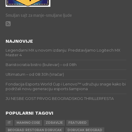
Smuljan sajt za manje-smuljane ljude
NAJNOVIJE
Legendarni MX u novom izdanju: Predstavljamo Logitech MX
Master 4
Baristocratia bistro (bulevar) – od 08h
Ultimatum – od 08:30h (Vračar)
Fondacija Esports World Cup i Lenovo™ udružuju snage kako bi
podržali novu generaciju esports šampiona
JU NESBE GOST PRVOG BEOGRADSKOG THRILLERFESTA
POPULARNI TAGOVI
IT
MAMINO ĆOŠE
ZDRAVLJE
FEATURED
BEOGRAD RESTORAN DORUCAK
DORUCAK BEOGRAD