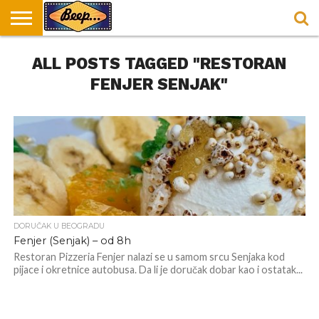
HOME
ALL POSTS TAGGED "RESTORAN
DORUČAK
SVAKODNEVICA
ENTERTAINMENT
LOKACIJE
HRANA I
NEPUSACKI
U
ZA
RECEPTI
LOKALI
BEOGRADU
DORUČAK
FENJER SENJAK"
DORUČAK U BEOGRADU
Fenjer (Senjak) – od 8h
Restoran Pizzeria Fenjer nalazi se u samom srcu Senjaka kod
pijace i okretnice autobusa. Da li je doručak dobar kao i ostatak...