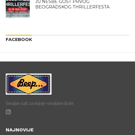
JU NESBE GOST PRVOG
BEOGRADSKOG THRILLERFESTA
FACEBOOK
Smuljan sajt za manje-smuljane ljude
NAJNOVIJE