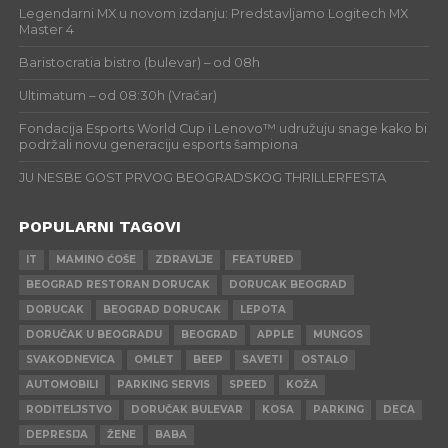
Legendarni MX u novom izdanju: Predstavljamo Logitech MX
Master 4
Baristocratia bistro (bulevar) – od 08h
Ultimatum – od 08:30h (Vračar)
Fondacija Esports World Cup i Lenovo™ udružuju snage kako bi
podržali novu generaciju esports šampiona
JU NESBE GOST PRVOG BEOGRADSKOG THRILLERFESTA
POPULARNI TAGOVI
IT
MAMINO ĆOŠE
ZDRAVLJE
FEATURED
BEOGRAD RESTORAN DORUCAK
DORUCAK BEOGRAD
DORUCAK
BEOGRAD DORUCAK
LEPOTA
DORUČAK U BEOGRADU
BEOGRAD
APPLE
MUNGOS
SVAKODNEVICA
OMLET
BEEP
SAVETI
OSTALO
AUTOMOBILI
PARKING SERVIS
SPEED
KOŽA
RODITELJSTVO
DORUČAK BULEVAR
KOSA
PARKING
DECA
DEPRESIJA
ŽENE
BABA