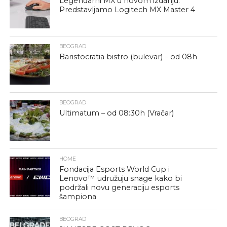
Legendarni MX u novom izdanju:
Predstavljamo Logitech MX Master 4
BEOGRAD
Baristocratia bistro (bulevar) – od 08h
BEOGRAD
Ultimatum – od 08:30h (Vračar)
HOME
Fondacija Esports World Cup i
Lenovo™ udružuju snage kako bi
podržali novu generaciju esports
šampiona
BEOGRAD