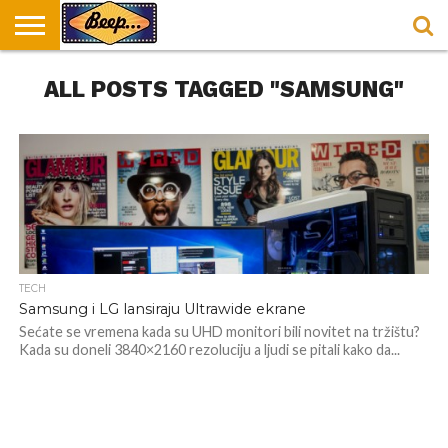
HOME
ALL POSTS TAGGED "SAMSUNG"
DORUČAK
SVAKODNEVICA
ENTERTAINMENT
LOKACIJE
HRANA I
NEPUSACKI
U
ZA
RECEPTI
LOKALI
BEOGRADU
DORUČAK
TECH
Samsung i LG lansiraju Ultrawide ekrane
Sećate se vremena kada su UHD monitori bili novitet na tržištu?
Kada su doneli 3840×2160 rezoluciju a ljudi se pitali kako da...