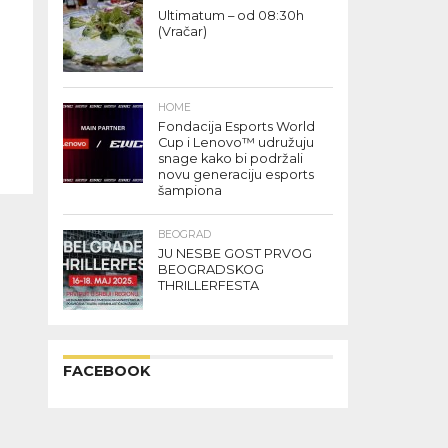
Ultimatum – od 08:30h
(Vračar)
HOME
Fondacija Esports World
Cup i Lenovo™ udružuju
snage kako bi podržali
novu generaciju esports
šampiona
BEOGRAD
JU NESBE GOST PRVOG
BEOGRADSKOG
THRILLERFESTA
FACEBOOK