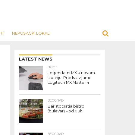
TI
NEPUSACKI LOKALI
LATEST NEWS
HOME
Legendarni MX u novom
izdanju: Predstavljamo
Logitech MX Master 4
BEOGRAD
Baristocratia bistro
(bulevar) – od 08h
BEOGRAD