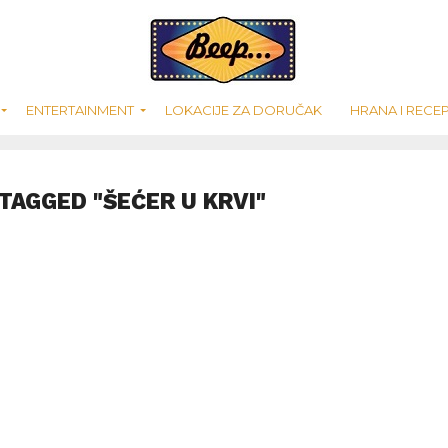
ENTERTAINMENT
LOKACIJE ZA DORUČAK
HRANA I RECEP
TAGGED "ŠEĆER U KRVI"