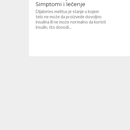
Simptomi i lečenje
Dijabetes melitus je stanje u kojem
telo ne može da proizvede dovoljno
insulina ili ne može normalno da koristi
insulin, što dovodi...