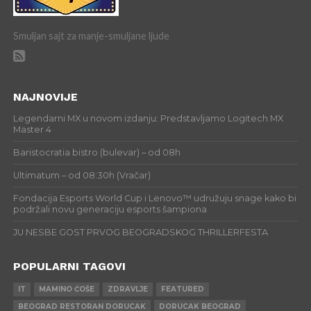
Smuljan sajt za manje-smuljane ljude
NAJNOVIJE
Legendarni MX u novom izdanju: Predstavljamo Logitech MX
Master 4
Baristocratia bistro (bulevar) – od 08h
Ultimatum – od 08:30h (Vračar)
Fondacija Esports World Cup i Lenovo™ udružuju snage kako bi
podržali novu generaciju esports šampiona
JU NESBE GOST PRVOG BEOGRADSKOG THRILLERFESTA
POPULARNI TAGOVI
IT
MAMINO ĆOŠE
ZDRAVLJE
FEATURED
BEOGRAD RESTORAN DORUCAK
DORUCAK BEOGRAD