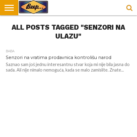
HOME
ALL POSTS TAGGED "SENZORI NA
DORUČAK
SVAKODNEVICA
ENTERTAINMENT
LOKACIJE
HRANA I
NEPUSACKI
U
ZA
RECEPTI
LOKALI
BEOGRADU
DORUČAK
ULAZU"
BABA
Senzori na vratima prodavnica kontrolišu narod
Saznao sam još jednu interesantnu stvar koja mi nije bila jasna do
sada. Ali nije nimalo nemoguća, kada se malo zamislite. Znate...