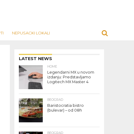
TI
NEPUSACKI LOKALI
LATEST NEWS
HOME
Legendarni MX u novom
izdanju: Predstavljamo
Logitech MX Master 4
BEOGRAD
Baristocratia bistro
(bulevar) – od 08h
BEOGRAD