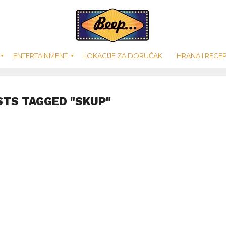
ENTERTAINMENT
LOKACIJE ZA DORUČAK
HRANA I RECEP
STS TAGGED "SKUP"