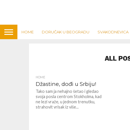
HOME
DORUČAK U BEOGRADU
SVAKODNEVICA
ALL PO
HOME
Džastine, dođi u Srbiju!
Tako sam ja nehajno šetao i gledao
svoja posla centrom Stokholma, kad
ne lezi vraže, u jednom trenutku,
strahovit vrisak iz više...