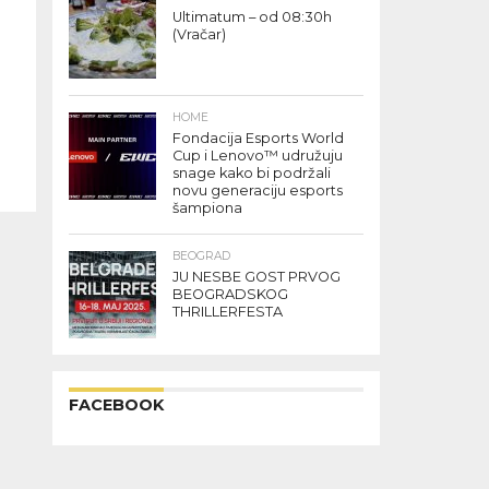
Ultimatum – od 08:30h
(Vračar)
HOME
Fondacija Esports World
Cup i Lenovo™ udružuju
snage kako bi podržali
novu generaciju esports
šampiona
BEOGRAD
JU NESBE GOST PRVOG
BEOGRADSKOG
THRILLERFESTA
FACEBOOK