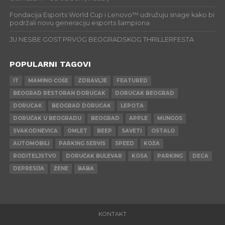
Fondacija Esports World Cup i Lenovo™ udružuju snage kako bi
podržali novu generaciju esports šampiona
JU NESBE GOST PRVOG BEOGRADSKOG THRILLERFESTA
POPULARNI TAGOVI
IT
MAMINO ĆOŠE
ZDRAVLJE
FEATURED
BEOGRAD RESTORAN DORUCAK
DORUCAK BEOGRAD
DORUCAK
BEOGRAD DORUCAK
LEPOTA
DORUČAK U BEOGRADU
BEOGRAD
APPLE
MUNGOS
SVAKODNEVICA
OMLET
BEEP
SAVETI
OSTALO
AUTOMOBILI
PARKING SERVIS
SPEED
KOŽA
RODITELJSTVO
DORUČAK BULEVAR
KOSA
PARKING
DECA
DEPRESIJA
ŽENE
BABA
KONTAKT