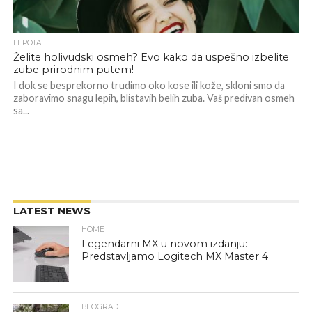
LEPOTA
Želite holivudski osmeh? Evo kako da uspešno izbelite
zube prirodnim putem!
I dok se besprekorno trudimo oko kose ili kože, skloni smo da
zaboravimo snagu lepih, blistavih belih zuba. Vaš predivan osmeh
sa...
LATEST NEWS
HOME
Legendarni MX u novom izdanju:
Predstavljamo Logitech MX Master 4
BEOGRAD