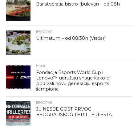
Baristocratia bistro (bulevar) – od 08h
BEOGRAD
Ultimatum – od 08:30h (Vračar)
HOME
Fondacija Esports World Cup i
Lenovo™ udružuju snage kako bi
podržali novu generaciju esports
šampiona
BEOGRAD
JU NESBE GOST PRVOG
BEOGRADSKOG THRILLERFESTA