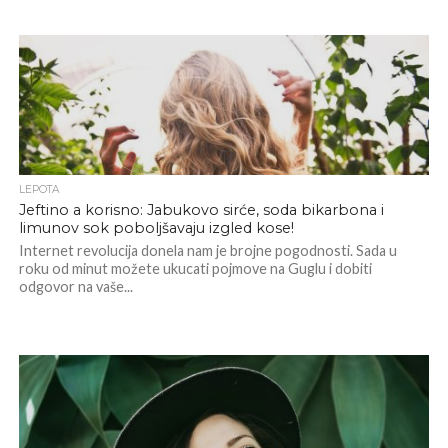
LEPOTA
Jeftino a korisno: Jabukovo sirće, soda bikarbona i
limunov sok poboljšavaju izgled kose!
Internet revolucija donela nam je brojne pogodnosti. Sada u
roku od minut možete ukucati pojmove na Guglu i dobiti
odgovor na vaše...