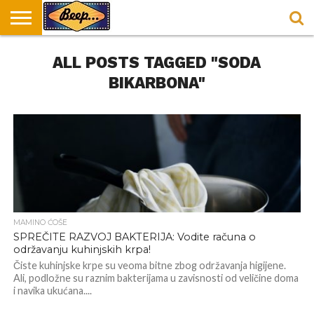
HOME
ALL POSTS TAGGED "SODA
DORUČAK
SVAKODNEVICA
ENTERTAINMENT
LOKACIJE
HRANA I
NEPUSACKI
U
ZA
RECEPTI
LOKALI
BEOGRADU
DORUČAK
BIKARBONA"
MAMINO ĆOŠE
SPREČITE RAZVOJ BAKTERIJA: Vodite računa o
održavanju kuhinjskih krpa!
Čiste kuhinjske krpe su veoma bitne zbog održavanja higijene.
Ali, podložne su raznim bakterijama u zavisnosti od veličine doma
i navika ukućana....