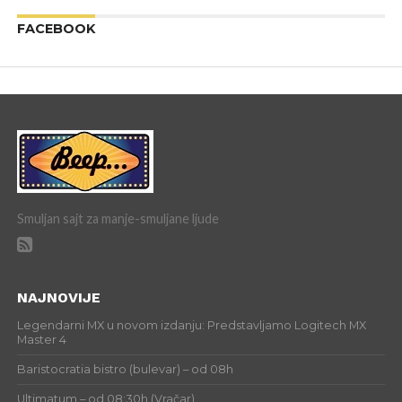
FACEBOOK
Smuljan sajt za manje-smuljane ljude
NAJNOVIJE
Legendarni MX u novom izdanju: Predstavljamo Logitech MX
Master 4
Baristocratia bistro (bulevar) – od 08h
Ultimatum – od 08:30h (Vračar)