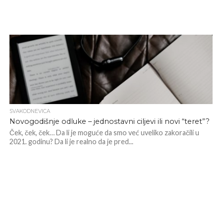
SVAKODNEVICA
Novogodišnje odluke – jednostavni ciljevi ili novi “teret”?
Ček, ček, ček… Da li je moguće da smo već uveliko zakoračili u
2021. godinu? Da li je realno da je pred...