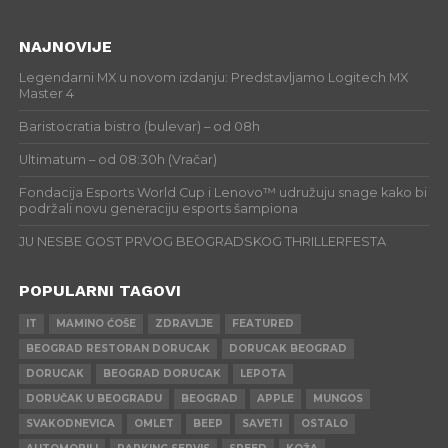
NAJNOVIJE
Legendarni MX u novom izdanju: Predstavljamo Logitech MX
Master 4
Baristocratia bistro (bulevar) – od 08h
Ultimatum – od 08:30h (Vračar)
Fondacija Esports World Cup i Lenovo™ udružuju snage kako bi
podržali novu generaciju esports šampiona
JU NESBE GOST PRVOG BEOGRADSKOG THRILLERFESTA
POPULARNI TAGOVI
IT
MAMINO ĆOŠE
ZDRAVLJE
FEATURED
BEOGRAD RESTORAN DORUCAK
DORUCAK BEOGRAD
DORUCAK
BEOGRAD DORUCAK
LEPOTA
DORUČAK U BEOGRADU
BEOGRAD
APPLE
MUNGOS
SVAKODNEVICA
OMLET
BEEP
SAVETI
OSTALO