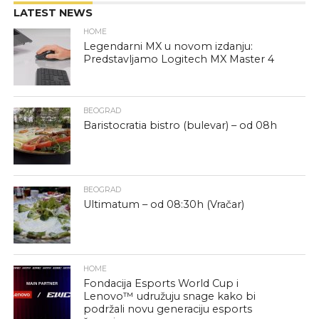
LATEST NEWS
HOME
Legendarni MX u novom izdanju:
Predstavljamo Logitech MX Master 4
BEOGRAD
Baristocratia bistro (bulevar) – od 08h
BEOGRAD
Ultimatum – od 08:30h (Vračar)
HOME
Fondacija Esports World Cup i
Lenovo™ udružuju snage kako bi
podržali novu generaciju esports