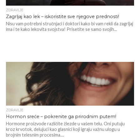
ZDRAVLJE
Zagrljaj kao lek – iskoristite sve njegove prednosti!
Nisu vam potrebni stručnjaci i doktori kako bi vam rekli da zagrljaj
ima i te kako lekovita svojstva! Prisetite se samo svojih...
ZDRAVLJE
Hormon sreće – pokrenite ga prirodnim putem!
Hormone proizvode različite žlezde u vašem telu. Oni putuju
kroz krvotok, delujući kao glasnici koji igraju važnu ulogu u
brojnim telesnim procesima....