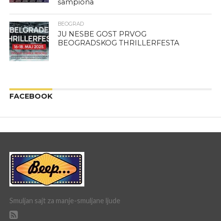
šampiona
BEOGRAD
JU NESBE GOST PRVOG
BEOGRADSKOG THRILLERFESTA
FACEBOOK
Smuljan sajt za manje-smuljane ljude