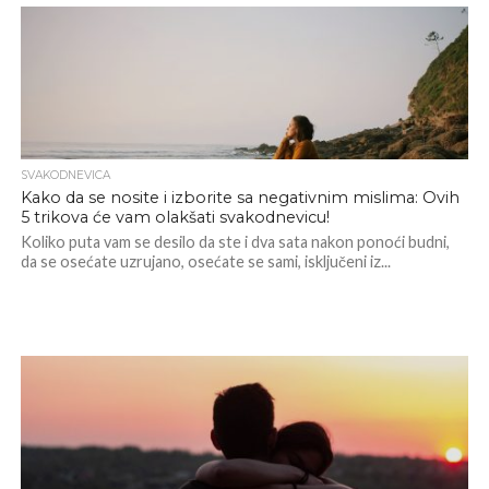
SVAKODNEVICA
Kako da se nosite i izborite sa negativnim mislima: Ovih
5 trikova će vam olakšati svakodnevicu!
Koliko puta vam se desilo da ste i dva sata nakon ponoći budni,
da se osećate uzrujano, osećate se sami, isključeni iz...