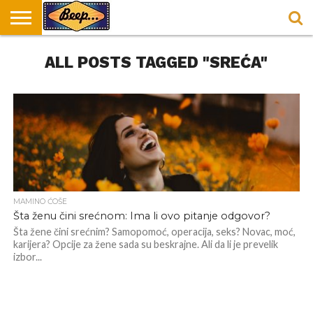
HOME
ALL POSTS TAGGED "SREĆA"
DORUČAK
SVAKODNEVICA
ENTERTAINMENT
LOKACIJE
HRANA I
NEPUSACKI
U
ZA
RECEPTI
LOKALI
BEOGRADU
DORUČAK
MAMINO ĆOŠE
Šta ženu čini srećnom: Ima li ovo pitanje odgovor?
Šta žene čini srećnim? Samopomoć, operacija, seks? Novac, moć,
karijera? Opcije za žene sada su beskrajne. Ali da li je prevelik
izbor...