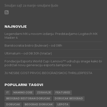
Smuljan sajt za manje-smuljane ljude
NAJNOVIJE
Legendarni MX u novom izdanju: Predstavljamo Logitech MX
Master 4
Baristocratia bistro (bulevar) – od 08h
Ultimatum – od 08:30h (Vračar)
Fondacija Esports World Cup i Lenovo™ udružuju snage kako bi
podržali novu generaciju esports šampiona
JU NESBE GOST PRVOG BEOGRADSKOG THRILLERFESTA
POPULARNI TAGOVI
IT
MAMINO ĆOŠE
ZDRAVLJE
FEATURED
BEOGRAD RESTORAN DORUCAK
DORUCAK BEOGRAD
DORUCAK
BEOGRAD DORUCAK
LEPOTA