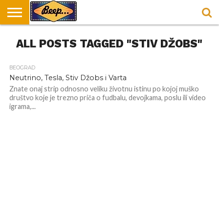
HOME
ALL POSTS TAGGED "STIV DŽOBS"
DORUČAK
SVAKODNEVICA
ENTERTAINMENT
LOKACIJE
HRANA I
NEPUSACKI
U
ZA
RECEPTI
LOKALI
BEOGRADU
DORUČAK
BEOGRAD
Neutrino, Tesla, Stiv Džobs i Varta
Znate onaj strip odnosno veliku životnu istinu po kojoj muško
društvo koje je trezno priča o fudbalu, devojkama, poslu ili video
igrama,...