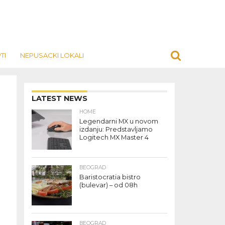
TI
NEPUSACKI LOKALI
LATEST NEWS
HOME
Legendarni MX u novom
izdanju: Predstavljamo
Logitech MX Master 4
BEOGRAD
Baristocratia bistro
(bulevar) – od 08h
o
BEOGRAD