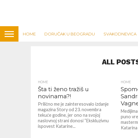
HOME
DORUČAK U BEOGRADU
SVAKODNEVICA
ALL POST
HOME
HOME
Šta ti ženo tražiš u
Spome
novinama?!
Sandr
Vagner
Prilično me je zainteresovalo izdanje
magazina Story od 23. novembra
Medijima 
tekuće godine, jer ono na svojoj
puno vre
naslovnoj strani donosi “Ekskluzivnu
mastermi
ispovest Katarine...
Katarina 