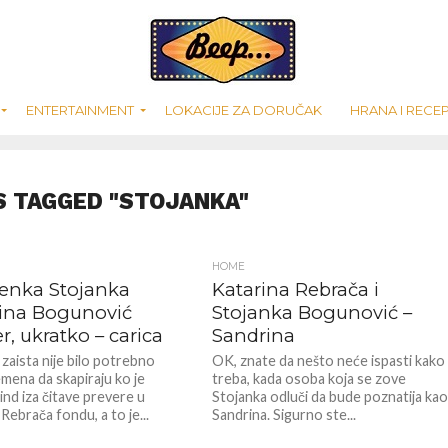
ENTERTAINMENT
LOKACIJE ZA DORUČAK
HRANA I RECEP
S TAGGED "STOJANKA"
HOME
nka Stojanka
Katarina Rebrača i
ina Bogunović
Stojanka Bogunović –
, ukratko – carica
Sandrina
zaista nije bilo potrebno
OK, znate da nešto neće ispasti kako
mena da skapiraju ko je
treba, kada osoba koja se zove
nd iza čitave prevere u
Stojanka odluči da bude poznatija ka
Rebrača fondu, a to je...
Sandrina. Sigurno ste...