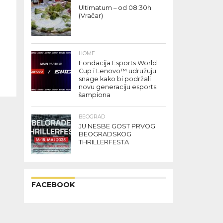
Ultimatum – od 08:30h
(Vračar)
HOME
Fondacija Esports World
Cup i Lenovo™ udružuju
snage kako bi podržali
novu generaciju esports
šampiona
BEOGRAD
JU NESBE GOST PRVOG
BEOGRADSKOG
THRILLERFESTA
FACEBOOK