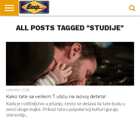
HOME
ALL POSTS TAGGED "STUDIJE"
DORUČAK
SVAKODNEVICA
ENTERTAINMENT
LOKACIJE
HRANA I
NEPUSACKI
U
ZA
RECEPTI
LOKALI
BEOGRADU
DORUČAK
MAMINO ĆOŠE
Kako tate sa velikim T utiču na razvoj deteta!
Kada je roditeljstvo u pitanju, često se dešava da tate budu u
senci uloge majke. Prikazi tata u popularnoj kulturi guraju
stereotip...