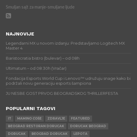
Smuljan sajt za manje-smuljane ljude
NAJNOVIJE
Legendarni MX u novom izdanju: Predstavljamo Logitech MX
Master 4
Baristocratia bistro (bulevar) – od 08h
Ultimatum – od 08:30h (Vračar)
Fondacija Esports World Cup i Lenovo™ udružuju snage kako bi
podržali novu generaciju esports šampiona
JU NESBE GOST PRVOG BEOGRADSKOG THRILLERFESTA
POPULARNI TAGOVI
IT
MAMINO ĆOŠE
ZDRAVLJE
FEATURED
BEOGRAD RESTORAN DORUCAK
DORUCAK BEOGRAD
DORUCAK
BEOGRAD DORUCAK
LEPOTA