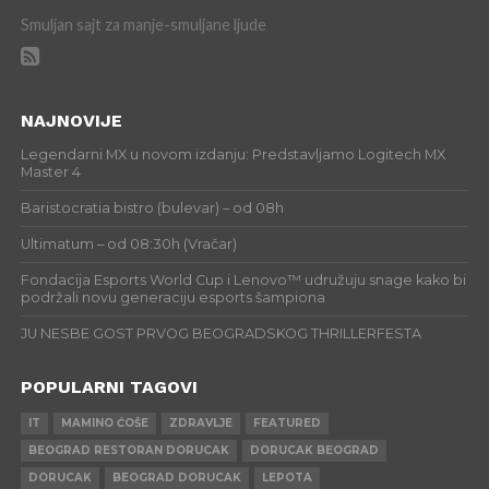
Smuljan sajt za manje-smuljane ljude
NAJNOVIJE
Legendarni MX u novom izdanju: Predstavljamo Logitech MX
Master 4
Baristocratia bistro (bulevar) – od 08h
Ultimatum – od 08:30h (Vračar)
Fondacija Esports World Cup i Lenovo™ udružuju snage kako bi
podržali novu generaciju esports šampiona
JU NESBE GOST PRVOG BEOGRADSKOG THRILLERFESTA
POPULARNI TAGOVI
IT
MAMINO ĆOŠE
ZDRAVLJE
FEATURED
BEOGRAD RESTORAN DORUCAK
DORUCAK BEOGRAD
DORUCAK
BEOGRAD DORUCAK
LEPOTA