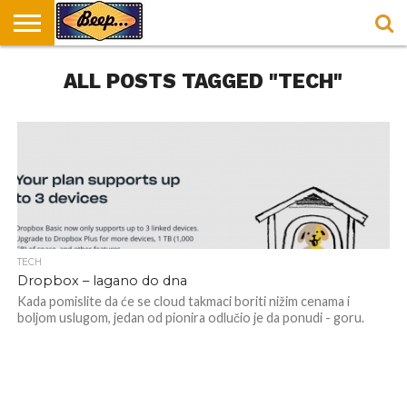
HOME
ALL POSTS TAGGED "TECH"
DORUČAK
SVAKODNEVICA
ENTERTAINMENT
LOKACIJE
HRANA I
NEPUSACKI
U
ZA
RECEPTI
LOKALI
BEOGRADU
DORUČAK
TECH
Dropbox – lagano do dna
Kada pomislite da će se cloud takmaci boriti nižim cenama i
boljom uslugom, jedan od pionira odlučio je da ponudi - goru.