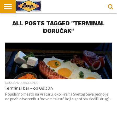
HOME
ALL POSTS TAGGED "TERMINAL
DORUČAK
SVAKODNEVICA
ENTERTAINMENT
LOKACIJE
HRANA I
NEPUSACKI
U
ZA
RECEPTI
LOKALI
BEOGRADU
DORUČAK
DORUČAK"
DORUČAK U BEOGRADU
Terminal bar – od 08:30h
Popularno mesto na Vračaru, oko Hrama Svetog Save, jedno je
od prvih otvorenih u "novom talasu" koji su potom sledili i drugi...