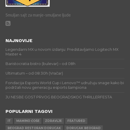
Smuljan sajt za manje-smuljane ljude
NAJNOVIJE
Legendarni MX u novom izdanju: Predstavljamo Logitech MX
Master 4
Baristocratia bistro (bulevar) – od 08h
Ultimatum – od 08:30h (Vračar)
Fondacija Esports World Cup i Lenovo™ udružuju snage kako bi
podržali novu generaciju esports šampiona
JU NESBE GOST PRVOG BEOGRADSKOG THRILLERFESTA
POPULARNI TAGOVI
IT
MAMINO ĆOŠE
ZDRAVLJE
FEATURED
BEOGRAD RESTORAN DORUCAK
DORUCAK BEOGRAD