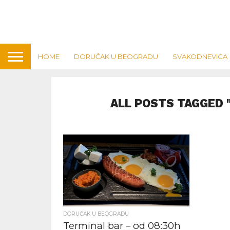
HOME
DORUČAK U BEOGRADU
SVAKODNEVICA
ALL POSTS TAGGED 
DORUČAK U BEOGRADU
Terminal bar – od 08:30h