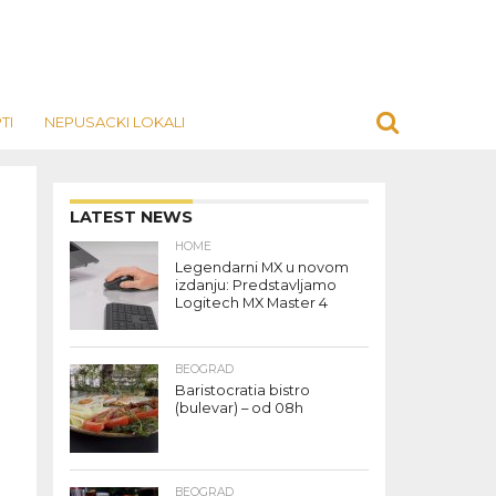
TI
NEPUSACKI LOKALI
LATEST NEWS
HOME
Legendarni MX u novom
izdanju: Predstavljamo
Logitech MX Master 4
BEOGRAD
Baristocratia bistro
(bulevar) – od 08h
BEOGRAD