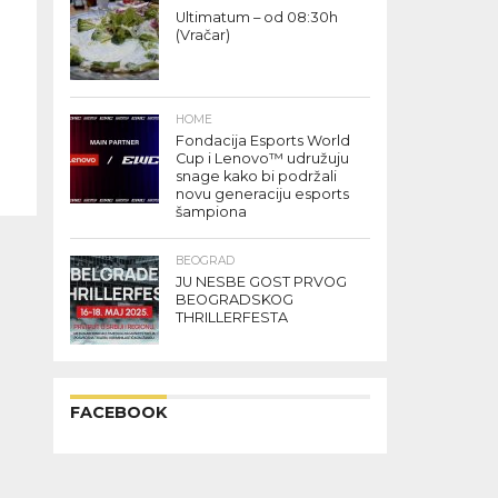
Ultimatum – od 08:30h
(Vračar)
HOME
Fondacija Esports World
Cup i Lenovo™ udružuju
snage kako bi podržali
novu generaciju esports
šampiona
BEOGRAD
JU NESBE GOST PRVOG
BEOGRADSKOG
THRILLERFESTA
FACEBOOK