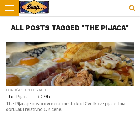
HOME
ALL POSTS TAGGED "THE PIJACA"
DORUČAK
SVAKODNEVICA
ENTERTAINMENT
LOKACIJE
HRANA I
NEPUSACKI
U
ZA
RECEPTI
LOKALI
BEOGRADU
DORUČAK
DORUČAK U BEOGRADU
The Pijaca – od 09h
The Pijaca je novootvoreno mesto kod Cvetkove pijace. Ima
doručak i relativno OK cene.