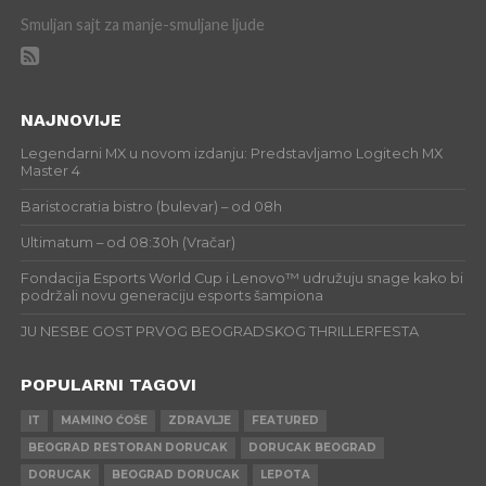
Smuljan sajt za manje-smuljane ljude
NAJNOVIJE
Legendarni MX u novom izdanju: Predstavljamo Logitech MX
Master 4
Baristocratia bistro (bulevar) – od 08h
Ultimatum – od 08:30h (Vračar)
Fondacija Esports World Cup i Lenovo™ udružuju snage kako bi
podržali novu generaciju esports šampiona
JU NESBE GOST PRVOG BEOGRADSKOG THRILLERFESTA
POPULARNI TAGOVI
IT
MAMINO ĆOŠE
ZDRAVLJE
FEATURED
BEOGRAD RESTORAN DORUCAK
DORUCAK BEOGRAD
DORUCAK
BEOGRAD DORUCAK
LEPOTA