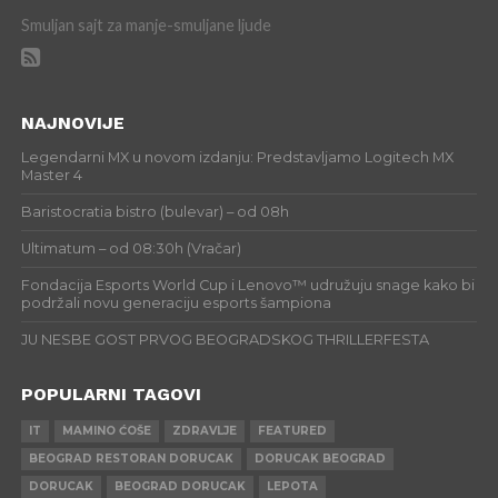
Smuljan sajt za manje-smuljane ljude
NAJNOVIJE
Legendarni MX u novom izdanju: Predstavljamo Logitech MX
Master 4
Baristocratia bistro (bulevar) – od 08h
Ultimatum – od 08:30h (Vračar)
Fondacija Esports World Cup i Lenovo™ udružuju snage kako bi
podržali novu generaciju esports šampiona
JU NESBE GOST PRVOG BEOGRADSKOG THRILLERFESTA
POPULARNI TAGOVI
IT
MAMINO ĆOŠE
ZDRAVLJE
FEATURED
BEOGRAD RESTORAN DORUCAK
DORUCAK BEOGRAD
DORUCAK
BEOGRAD DORUCAK
LEPOTA