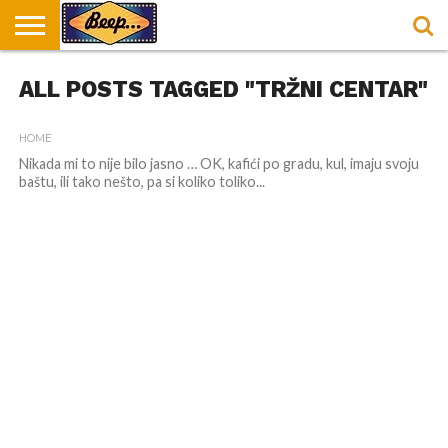
HOME
ALL POSTS TAGGED "TRŽNI CENTAR"
DORUČAK
SVAKODNEVICA
ENTERTAINMENT
LOKACIJE
HRANA I
NEPUSACKI
U
ZA
RECEPTI
LOKALI
BEOGRADU
DORUČAK
HOME
Nikada mi to nije bilo jasno … OK, kafići po gradu, kul, imaju svoju
baštu, ili tako nešto, pa si koliko toliko...