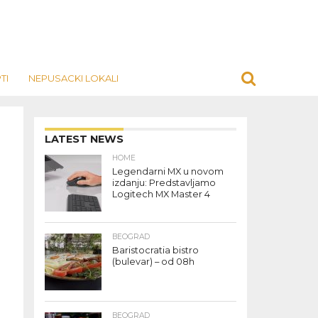
TI
NEPUSACKI LOKALI
LATEST NEWS
HOME
Legendarni MX u novom
izdanju: Predstavljamo
Logitech MX Master 4
BEOGRAD
Baristocratia bistro
(bulevar) – od 08h
BEOGRAD