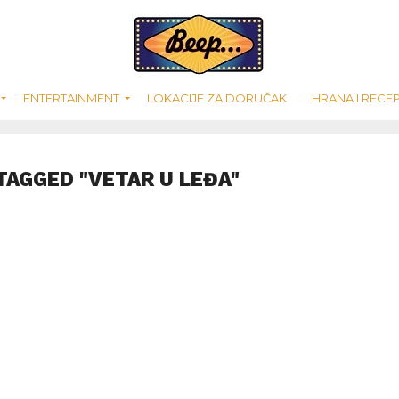
ENTERTAINMENT
LOKACIJE ZA DORUČAK
HRANA I RECEP
TAGGED "VETAR U LEĐA"