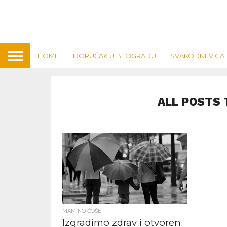
HOME
DORUČAK U BEOGRADU
SVAKODNEVICA
ALL POSTS 
MAMINO ĆOŠE
Izgradimo zdrav i otvoren