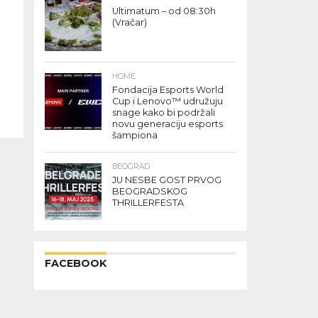
Ultimatum – od 08:30h
(Vračar)
HOME
Fondacija Esports World
Cup i Lenovo™ udružuju
snage kako bi podržali
novu generaciju esports
šampiona
BEOGRAD
JU NESBE GOST PRVOG
BEOGRADSKOG
THRILLERFESTA
FACEBOOK