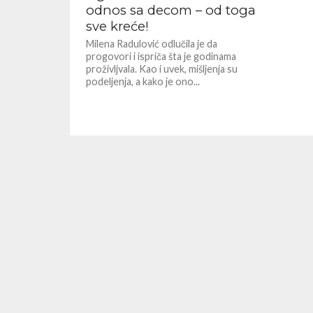
odnos sa decom – od toga
sve kreće!
Milena Radulović odlučila je da
progovori i ispriča šta je godinama
proživljvala. Kao i uvek, mišljenja su
podeljenja, a kako je ono...