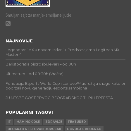
Smuljan sajt za manje-smuljane ljude
NAJNOVIJE
Legendarni MX u novom izdanju: Predstavljamo Logitech MX
Master 4
Baristocratia bistro (bulevar) – od 08h
Ultimatum – od 08:30h (Vračar)
Fondacija Esports World Cup i Lenovo™ udružuju snage kako bi
podržali novu generaciju esports šampiona
JU NESBE GOST PRVOG BEOGRADSKOG THRILLERFESTA
POPULARNI TAGOVI
IT
MAMINO ĆOŠE
ZDRAVLJE
FEATURED
BEOGRAD RESTORAN DORUCAK
DORUCAK BEOGRAD