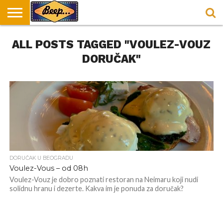
HOME
ALL POSTS TAGGED "VOULEZ-VOUZ
DORUČAK
SVAKODNEVICA
ENTERTAINMENT
LOKACIJE
HRANA I
NEPUSACKI
U
ZA
RECEPTI
LOKALI
BEOGRADU
DORUČAK
DORUČAK"
DORUČAK U BEOGRADU
Voulez-Vous – od 08h
Voulez-Vouz je dobro poznati restoran na Neimaru koji nudi
solidnu hranu i dezerte. Kakva im je ponuda za doručak?