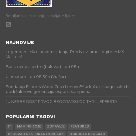
Smuljan sajt za manje-smuljane ljude
NAJNOVIJE
Legendarni MX u novom izdanju: Predstavljamo Logitech MX
Master 4
Baristocratia bistro (bulevar) – od 08h
Ultimatum – od 08:30h (Vračar)
Fondacija Esports World Cup i Lenovo™ udružuju snage kako bi
podržali novu generaciju esports šampiona
JU NESBE GOST PRVOG BEOGRADSKOG THRILLERFESTA
POPULARNI TAGOVI
IT
MAMINO ĆOŠE
ZDRAVLJE
FEATURED
BEOGRAD RESTORAN DORUCAK
DORUCAK BEOGRAD