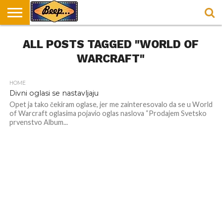
HOME
ALL POSTS TAGGED "WORLD OF
DORUČAK
SVAKODNEVICA
ENTERTAINMENT
LOKACIJE
HRANA I
NEPUSACKI
U
ZA
RECEPTI
LOKALI
BEOGRADU
DORUČAK
WARCRAFT"
HOME
Divni oglasi se nastavljaju
Opet ja tako čekiram oglase, jer me zainteresovalo da se u World
of Warcraft oglasima pojavio oglas naslova “Prodajem Svetsko
prvenstvo Album...