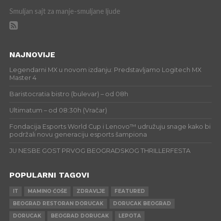
Smuljan sajt za manje-smuljane ljude
NAJNOVIJE
Legendarni MX u novom izdanju: Predstavljamo Logitech MX
Master 4
Baristocratia bistro (bulevar) – od 08h
Ultimatum – od 08:30h (Vračar)
Fondacija Esports World Cup i Lenovo™ udružuju snage kako bi
podržali novu generaciju esports šampiona
JU NESBE GOST PRVOG BEOGRADSKOG THRILLERFESTA
POPULARNI TAGOVI
IT
MAMINO ĆOŠE
ZDRAVLJE
FEATURED
BEOGRAD RESTORAN DORUCAK
DORUCAK BEOGRAD
DORUCAK
BEOGRAD DORUCAK
LEPOTA