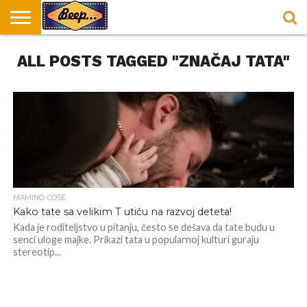
HOME
ALL POSTS TAGGED "ZNAČAJ TATA"
DORUČAK
SVAKODNEVICA
ENTERTAINMENT
LOKACIJE
HRANA I
NEPUSACKI
U
ZA
RECEPTI
LOKALI
BEOGRADU
DORUČAK
MAMINO ĆOŠE
Kako tate sa velikim T utiču na razvoj deteta!
Kada je roditeljstvo u pitanju, često se dešava da tate budu u
senci uloge majke. Prikazi tata u popularnoj kulturi guraju
stereotip...