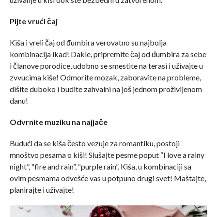
Pijte vrući čaj
Kiša i vreli čaj od đumbira verovatno su najbolja
kombinacija ikad! Dakle, pripremite čaj od đumbira za sebe
i članove porodice, udobno se smestite na terasi i uživajte u
zvvucima kiše! Odmorite mozak, zaboravite na probleme,
dišite duboko i budite zahvalni na još jednom proživljenom
danu!
Odvrnite muziku na najjače
Budući da se kiša često vezuje za romantiku, postoji
mnoštvo pesama o kiši! Slušajte pesme poput “I love a rainy
night”, “fire and rain”, “purple rain”. Kiša, u kombinaciji sa
ovim pesmama odvešće vas u potpuno drugi svet! Maštajte,
planirajte i uživajte!