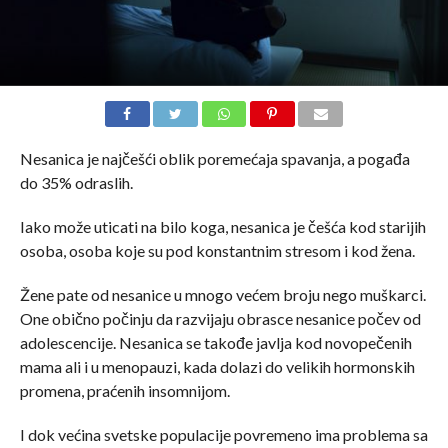
Nesanica je najčešći oblik poremećaja spavanja, a pogađa
do 35% odraslih.
Iako može uticati na bilo koga, nesanica je češća kod starijih
osoba, osoba koje su pod konstantnim stresom i kod žena.
Žene pate od nesanice u mnogo većem broju nego muškarci.
One obično počinju da razvijaju obrasce nesanice počev od
adolescencije. Nesanica se takođe javlja kod novopečenih
mama ali i u menopauzi, kada dolazi do velikih hormonskih
promena, praćenih insomnijom.
I dok većina svetske populacije povremeno ima problema sa