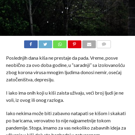
COMMENTS
Poslednjih dana kiša ne prestaje da pada. Vreme, posve
neobično za ovo doba godine, u “saradnji” sa izolovanošću
zbog korona virusa mnogim ljudima donosi nemir, osećaj
zatočeništva, depresiju.
I iako ima onih koji u kiši zaista uživaju, veći broj ljudi je ne
voli, iz ovog ili onog razloga.
Iako nekima može biti zabavno natapati se kišom i skakati
po baricama, verovatno to nije najpametnije tokom
pandemije. Stoga, imamo za vas nekoliko zabavnih ideja za
uživanje u kiši dok ste bezbedni u zatvorenom.