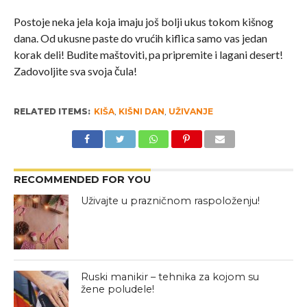
Postoje neka jela koja imaju još bolji ukus tokom kišnog
dana. Od ukusne paste do vrućih kiflica samo vas jedan
korak deli! Budite maštoviti, pa pripremite i lagani desert!
Zadovoljite sva svoja čula!
RELATED ITEMS:
KIŠA
,
KIŠNI DAN
,
UŽIVANJE
RECOMMENDED FOR YOU
Uživajte u prazničnom raspoloženju!
Ruski manikir – tehnika za kojom su
žene poludele!