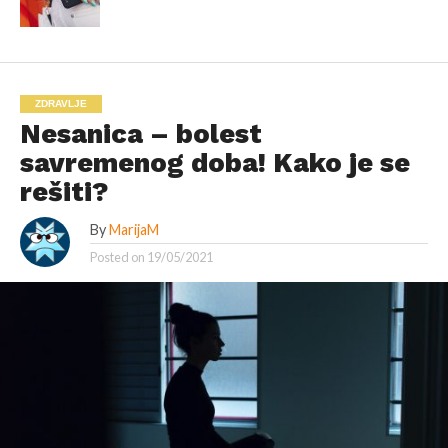
ZDRAVLJE
Nesanica – bolest
savremenog doba! Kako je se
rešiti?
By
MarijaM
Posted on
19/05/2021