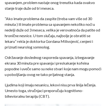
spavanjem, problem nastaje onog trenutka kada ovakvo
stanje traje duže od tri meseca.
“Ako imate problema da zaspite (treba vam više od 30
minuta ) ili imate problema sa spavanjem nekoliko noći u
nedelji duže od 3 meseca, velika je verovatnoća da patite od
hronične nesnice. U tom slučaju, najbolje je obratiti se
lekaru” rekla je doktorka Gordana Milivojević, cenjeni i
priznati neurolog somnolog.
Održavanje doslednog rasporeda spavanja, izbegavanje
ekrana 30 minuta pre spavanja i preskakanje kofeina
popodne i uveče samo su neke stvari koje nam mogu pomoći
u poboljšanju ovog ne tako prijatnog stanja.
Ljudima koji imaju nesanicu, lekovi nisu prva linija lečenja.
Umesto toga, stručnjaci preporučuju kognitivno-
bihevioralnu terapiju (CBT).