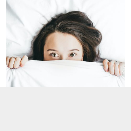
„Lečenje hronične nesanice dugotrajnim lekovima nije
preporučena klinička praksa (uprkos uobičajenoj upotrebi u