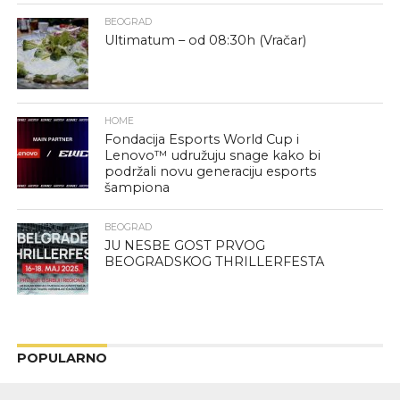
BEOGRAD
Ultimatum – od 08:30h (Vračar)
HOME
Fondacija Esports World Cup i
Lenovo™ udružuju snage kako bi
podržali novu generaciju esports
šampiona
BEOGRAD
JU NESBE GOST PRVOG
BEOGRADSKOG THRILLERFESTA
POPULARNO