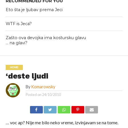
RECOMMENDED FOR YOU
Eto šta je ljubav prema Jeci
WTF is Jeca?
Zašto ova devojka ima kostursku glavu
… na glavi?
HOME
‘deste ljudi
By
Komarowsky
Posted on
24/10/2010
… voc ap? Nije me bilo neko vreme, izvinjavam se na tome.