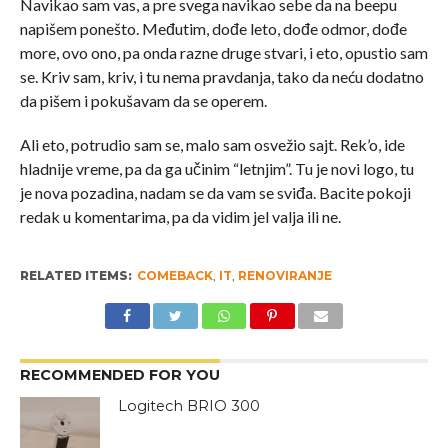
Navikao sam vas, a pre svega navikao sebe da na beepu
napišem ponešto. Međutim, dođe leto, dođe odmor, dođe
more, ovo ono, pa onda razne druge stvari, i eto, opustio sam
se. Kriv sam, kriv, i tu nema pravdanja, tako da neću dodatno
da pišem i pokušavam da se operem.
Ali eto, potrudio sam se, malo sam osvežio sajt. Rek’o, ide
hladnije vreme, pa da ga učinim “letnjim”. Tu je novi logo, tu
je nova pozadina, nadam se da vam se sviđa. Bacite pokoji
redak u komentarima, pa da vidim jel valja ili ne.
RELATED ITEMS:
COMEBACK
,
IT
,
RENOVIRANJE
RECOMMENDED FOR YOU
Logitech BRIO 300