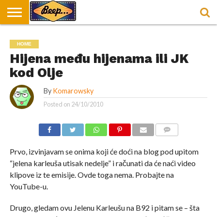
HOME
DORUČAK
SVAKODNEVICA
ENTERTAINMENT
LOKACIJE
HRANA I
NEPUSACKI
HOME
U
ZA
RECEPTI
LOKALI
BEOGRADU
DORUČAK
Hijena među hijenama ili JK
kod Olje
By
Komarowsky
Posted on
24/10/2010
COMMENTS
Prvo, izvinjavam se onima koji će doći na blog pod upitom
“jelena karleuša utisak nedelje” i računati da će naći video
klipove iz te emisije. Ovde toga nema. Probajte na
YouTube-u.
Drugo, gledam ovu Jelenu Karleušu na B92 i pitam se – šta