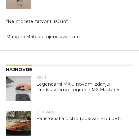
“Ne možete zatvoriti račun”
Marijana Mateus i njene avanture
NAJNOVIJE
HOME
Legendarni MX u novom izdanju:
Predstavljamo Logitech MX Master 4
BEOGRAD
Baristocratia bistro (bulevar) – od 08h