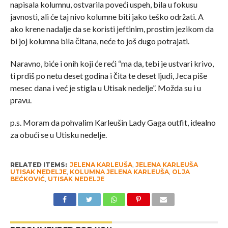
napisala kolumnu, ostvarila poveći uspeh, bila u fokusu
javnosti, ali će taj nivo kolumne biti jako teško održati. A
ako krene nadalje da se koristi jeftinim, prostim jezikom da
bi joj kolumna bila čitana, neće to još dugo potrajati.
Naravno, biće i onih koji će reći “ma da, tebi je ustvari krivo,
ti prdiš po netu deset godina i čita te deset ljudi, Jeca piše
mesec dana i već je stigla u Utisak nedelje”. Možda su i u
pravu.
p.s. Moram da pohvalim Karleušin Lady Gaga outfit, idealno
za obući se u Utisku nedelje.
RELATED ITEMS:
JELENA KARLEUŠA
,
JELENA KARLEUŠA
UTISAK NEDELJE
,
KOLUMNA JELENA KARLEUŠA
,
OLJA
BEĆKOVIĆ
,
UTISAK NEDELJE