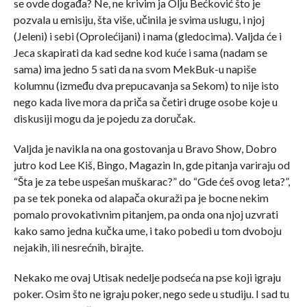
se ovde događa? Ne, ne krivim ja Olju Bećković što je
pozvala u emisiju, šta više, učinila je svima uslugu, i njoj
(Jeleni) i sebi (Oprolećijani) i nama (gledocima). Valjda će i
Jeca skapirati da kad sedne kod kuće i sama (nadam se
sama) ima jedno 5 sati da na svom MekBuk-u napiše
kolumnu (između dva prepucavanja sa Sekom) to nije isto
nego kada live mora da priča sa četiri druge osobe koje u
diskusiji mogu da je pojedu za doručak.
Valjda je navikla na ona gostovanja u Bravo Show, Dobro
jutro kod Lee Kiš, Bingo, Magazin In, gde pitanja variraju od
“Šta je za tebe uspešan muškarac?” do “Gde ćeš ovog leta?”,
pa se tek poneka od alapača okuraži pa je bocne nekim
pomalo provokativnim pitanjem, pa onda ona njoj uzvrati
kako samo jedna kučka ume, i tako pobedi u tom dvoboju
nejakih, ili nesrećnih, birajte.
Nekako me ovaj Utisak nedelje podseća na pse koji igraju
poker. Osim što ne igraju poker, nego sede u studiju. I sad tu