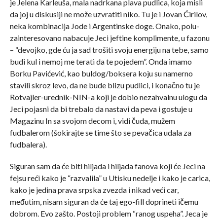
je Jelena Karleuša, mala nadrkana plava pudlica, koja misli
da joj u diskusiji ne može uzvratiti niko. Tu je i Jovan Ćirilov,
neka kombinacija Jode i Argentinske doge. Onako, polu-
zainteresovano nabacuje Jeci jeftine komplimente, u fazonu
– “devojko, gde ću ja sad trošiti svoju energiju na tebe, samo
budi kul i nemoj me terati da te pojedem”. Onda imamo
Borku Pavićević, kao buldog/boksera koju su namerno
stavili skroz levo, da ne bude blizu pudlici, i konačno tu je
Rotvajler-urednik-NIN-a koji je dobio nezahvalnu ulogu da
Jeci pojasni da bi trebalo da nastavi da peva i gostuje u
Magazinu In sa svojom decom i, vidi čuda, mužem
fudbalerom (šokirajte se time što se pevačica udala za
fudbalera).
Siguran sam da će biti hiljada i hiljada fanova koji će Jeci na
fejsu reći kako je “razvalila” u Utisku nedelje i kako je carica,
kako je jedina prava srpska zvezda i nikad veći car,
međutim, nisam siguran da će taj ego-fill doprineti ičemu
dobrom. Evo zašto. Postoji problem “ranog uspeha”. Jeca je