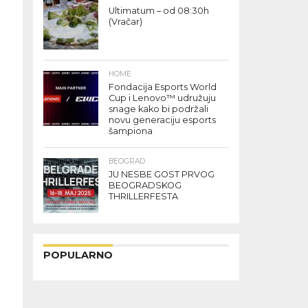
Ultimatum – od 08:30h
(Vračar)
HOME
Fondacija Esports World
Cup i Lenovo™ udružuju
snage kako bi podržali
novu generaciju esports
šampiona
BEOGRAD
JU NESBE GOST PRVOG
BEOGRADSKOG
THRILLERFESTA
POPULARNO