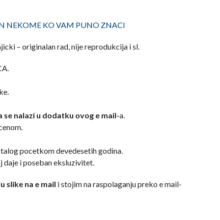
ON NEKOME KO VAM PUNO ZNACI
icki – originalan rad, nije reprodukcija i sl.
CA.
ke.
a se nalazi u dodatku ovog e mail-
a.
ocenom.
astalog pocetkom devedesetih godina.
oj daje i poseban eksluzivitet.
u slike na e mail
i stojim na raspolaganju preko e mail-