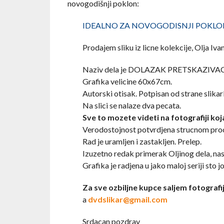
novogodišnji poklon:
IDEALNO ZA NOVOGODISNJI POKL
Prodajem sliku iz licne kolekcije, Olja Ivanj
Naziv dela je DOLAZAK PRETSKAZIVA
Grafika velicine 60x67cm.
Autorski otisak. Potpisan od strane slikar
Na slici se nalaze dva pecata.
Sve to mozete videti na fotografiji koj
Verodostojnost potvrdjena strucnom pr
Rad je uramljen i zastakljen. Prelep.
Izuzetno redak primerak Oljinog dela, n
Grafika je radjena u jako maloj seriji sto j
Za sve ozbiljne kupce saljem fotografij
a
dvdslikar@gmail.com
Srdacan pozdrav