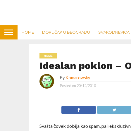
HOME
DORUČAK U BEOGRADU
SVAKODNEVICA
HOME
Idealan poklon – Ol
By
Komarowsky
Posted on
20/12/2010
Svašta čovek dobija kao spam, pa i ekskluzivnu