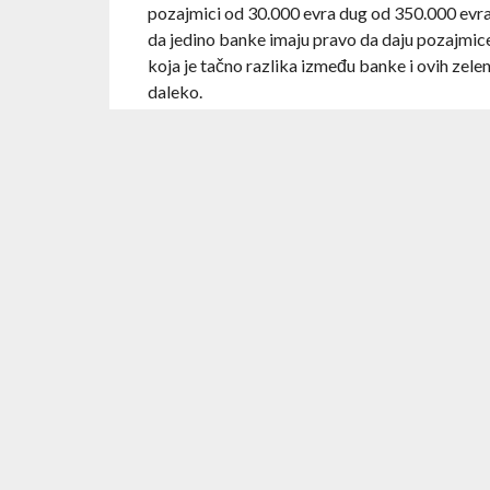
pozajmici od 30.000 evra dug od 350.000 evra
da jedino banke imaju pravo da daju pozajmice
koja je tačno razlika između banke i ovih zel
daleko.
“Besplatno održavanje računa”
Sve počinje naizgled idealno – “dođite kod nas,
jer smo mi dobri samarićani”, neki je siže ono
Međutim, stvari su naravno daleko od idealnih 
kažete ovako:
– A jel nešto moram da platim za mesečno odr
– Neeee gospodine, mesečno održavanje je be
Za mesec dana stiže izvod gde stoji da je raču
Zoveš, pitaš o čemu se radi i zašto je skinuto 
računa je besplatno, ali se naplaćuje provizija 
troškovi za transakcije”. Naravno, ne možete i