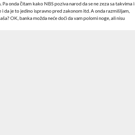
. Pa onda čitam kako NBS poziva narod da se ne zeza sa takvima i
 i da je to jedino ispravno pred zakonom itd. A onda razmišljam,
enaša? OK, banka možda neće doći da vam polomi noge, ali nisu
 mi smo carska banka, kod nas se pare daju na lepe oči i za džabe,
ga što dobijate na bilbordima, tv reklamama i oglasnim stranama.
jer čak i prilikom otvaranja računa imate peripetije. Recimo,
žavanje?
splatno!
n zadužen za 200-300-400 dinara. Stavka – “Korišćenje računa”.
kad je održavanje besplatno, a odgovor je “Pa da, održavanje
za njegovo korišćenje”, ili “pa da, održavanje je besplatno, ovo su
m ništa jer sve to stoji lepo u ugovoru. Onom što kaže jedna banka