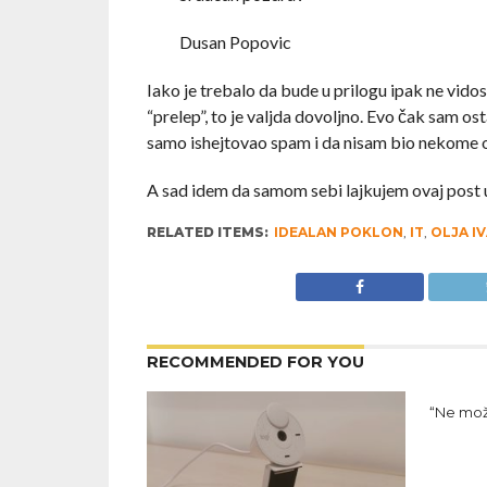
Dusan Popovic
Iako je trebalo da bude u prilogu ipak ne vidosm
“prelep”, to je valjda dovoljno. Evo čak sam ost
samo ishejtovao spam i da nisam bio nekome 
A sad idem da samom sebi lajkujem ovaj post 
RELATED ITEMS:
IDEALAN POKLON
,
IT
,
OLJA IV
RECOMMENDED FOR YOU
“Ne može