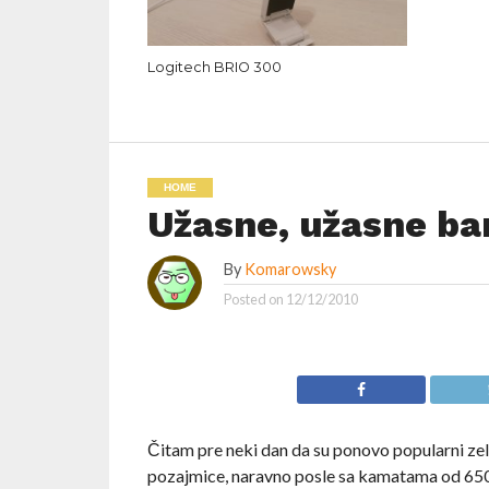
Logitech BRIO 300
HOME
Užasne, užasne ba
By
Komarowsky
Posted on
12/12/2010
Čitam pre neki dan da su ponovo popularni zelen
pozajmice, naravno posle sa kamatama od 650%