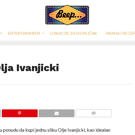
ENTERTAINMENT
LOKACIJE ZA DORUČAK
HRANA I RECEP
ja Ivanjicki
COMMENTS
 ponudu da kupi jednu sliku Olje Ivanjicki, kao idealan