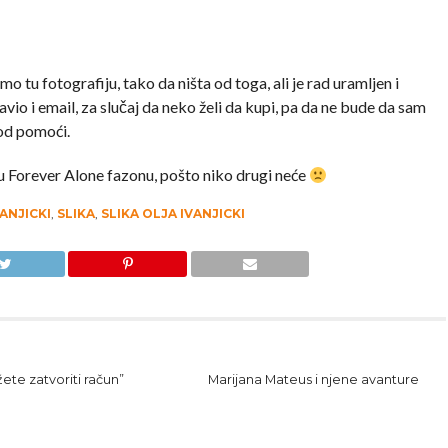
o tu fotografiju, tako da ništa od toga, ali je rad uramljen i
avio i email, za slučaj da neko želi da kupi, pa da ne bude da sam
od pomoći.
u Forever Alone fazonu, pošto niko drugi neće
ANJICKI
,
SLIKA
,
SLIKA OLJA IVANJICKI
te zatvoriti račun”
Marijana Mateus i njene avanture