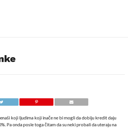
nke
aši koji ljudima koji inače ne bi mogli da dobiju kredit daju
. Pa onda posle toga čitam da su neki probali da uteraju na