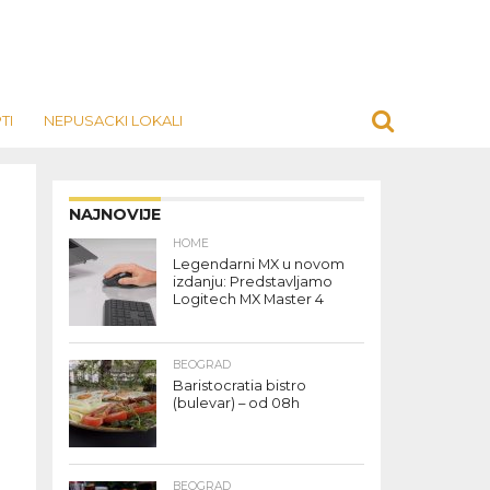
TI
NEPUSACKI LOKALI
NAJNOVIJE
HOME
Legendarni MX u novom
izdanju: Predstavljamo
Logitech MX Master 4
BEOGRAD
Baristocratia bistro
(bulevar) – od 08h
BEOGRAD