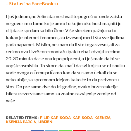
–
Statusi na FaceBook-u
I još jednom, ne želim da me shvatite pogrešno, ovde zaista
ne govorim o tome ko je umro i u kojim okolnostima, niti je
cilj da se sprdam sa bilo čime. Više skrećem pažnju na to
kakav je internet fenomen, a u izvesnoj meri i šta sve ljudima
pada napamet. Mislim, ne znam da li ste toga svesni, ali za
recimo ovu LiveScore montažu ipak treba izdvojiti recimo
20-30 minuta da se ona lepo pripremi, a i još malo da bi se
uopšte osmislila. To skoro da znači da svi koji su se otisnuli u
vode ovoga o čemu pričamo kao da su samo čekali da se
neko ubije, sa spremnom idejom kako će to da pretvore u
štos. Do pre samo dve do tri godine, ovako brze reakcije
bile su rezervisane samo za znatno razvijenije zemlje od
naše.
RELATED ITEMS:
FILIP KAPISODA
,
KAPISODA
,
KSENIJA
,
KSENIJA PAJČIN
,
UBIJENI