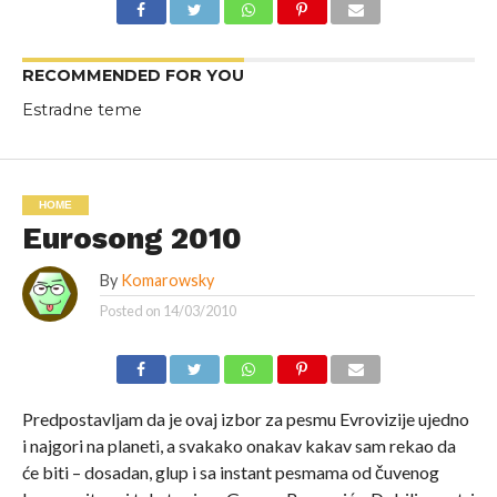
RECOMMENDED FOR YOU
Estradne teme
HOME
Eurosong 2010
By
Komarowsky
Posted on
14/03/2010
Predpostavljam da je ovaj izbor za pesmu Evrovizije ujedno
i najgori na planeti, a svakako onakav kakav sam rekao da
će biti – dosadan, glup i sa instant pesmama od čuvenog