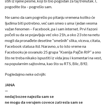
stih iz njene pesme, koji bi bio pogodan za taj trenutak. I,
pogodite šta – pogrešio sam.
Ne samo da sam pogrešio po pitanju vremena koliko će
ljudima biti potrebno, već sam smeo s uma i jedan veoma
važan fenomen – Facebook, pa i sam internet. Prvi fazoni
počeli su da se pojavljuju već oko 21h, a oko 23 ste na netu
mogli da pronađete desetine “smešnih” slika, viceva, citata,
Facebook statusa itd. Naravno, u to isto vreme na
Facebooku je osvanulo 25 grupa “Ksenija Pajčin RIP” a ono
što ne treba nikako ispustiti iz vida jesu i komentari na vest,
na popularnim sajtovima, kao što su RTS, Blic, B92.
Pogledajmo neke od njih:
JANA
—
nedaj bozee najezila sam se
ne mogu da verujem covece zatresla sam se