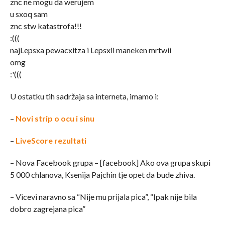
znc ne mogu da werujem
u sxoq sam
znc stw katastrofa!!!
:(((
najLepsxa pewacxitza i Lepsxii maneken mrtwii
omg
:'(((
U ostatku tih sadržaja sa interneta, imamo i:
–
Novi strip o ocu i sinu
–
LiveScore rezultati
– Nova Facebook grupa – [facebook] Ako ova grupa skupi
5 000 chlanova, Ksenija Pajchin tje opet da bude zhiva.
– Vicevi naravno sa “Nije mu prijala pica”, “Ipak nije bila
dobro zagrejana pica”