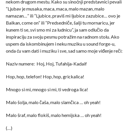
nekom drugom mestu. Kako su sinoćnji predstavnici pevali
“Ljubav je musaka, maca, maca, malo mazan, malo
namazan…” ili “Ljubice, praviš mi ljubice zazubice… ovo je
Balkan, come on” ili “Predsedniče, šalji tu mornaricu, jer
kunem ti se, svi smo mi za ludnicu”, ja sam odlučio da
inspiraciju za svoju pesmu potražim na radnom stolu. Ako
uspem da iskombinujem i neku muziku u sound forge-u,
onda ću vam dati i muziku i sve, sad samo moje viđenje reči:
Naziv numere: Hoj, Hoj, Tufahija-Kadaif
Hop, hop, telefon! Hop, hop, grickalica!
Mnogo si mi, mnogo si mi, ti vedroga lica!
Malo šolja, malo čaša, malo slamčica … oh yeah!
Malo šraf, malo flokiš, malo hemijska … oh yeah!
(…)