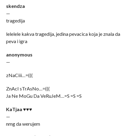
skendza
—
tragedija
lelelele kakva tragedija, jedina pevacica koja je znala da
peva i igra
anonymous
—
zNaCiii…=(((
ZnAcI sTrAsNo…=(((
Ja Ne MoGu Da VeRuJeM…=S =S =S
KaTjaa ♥♥♥
—
nmg da werujem