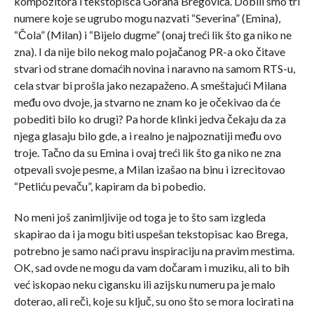
kompozitora i tekstopisca Gorana Bregovića. Dobili smo tri
numere koje se ugrubo mogu nazvati “Severina” (Emina),
“Čola” (Milan) i “Bijelo dugme” (onaj treći lik što ga niko ne
zna). I da nije bilo nekog malo pojačanog PR-a oko čitave
stvari od strane domaćih novina i naravno na samom RTS-u,
cela stvar bi prošla jako nezapaženo. A smeštajući Milana
među ovo dvoje, ja stvarno ne znam ko je očekivao da će
pobediti bilo ko drugi? Pa horde klinki jedva čekaju da za
njega glasaju bilo gde, a i realno je najpoznatiji među ovo
troje. Tačno da su Emina i ovaj treći lik što ga niko ne zna
otpevali svoje pesme, a Milan izašao na binu i izrecitovao
“Petliću pevaču”, kapiram da bi pobedio.
No meni još zanimljivije od toga je to što sam izgleda
skapirao da i ja mogu biti uspešan tekstopisac kao Brega,
potrebno je samo naći pravu inspiraciju na pravim mestima.
OK, sad ovde ne mogu da vam dočaram i muziku, ali to bih
već iskopao neku cigansku ili azijsku numeru pa je malo
doterao, ali reči, koje su ključ, su ono što se mora locirati na