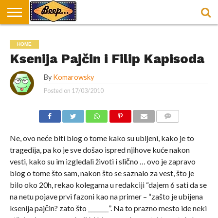
HOME
DORUČAK
SVAKODNEVICA
ENTERTAINMENT
LOKACIJE
HRANA I
NEPUSACKI
HOME
U
ZA
RECEPTI
LOKALI
BEOGRADU
DORUČAK
Ksenija Pajčin i Filip Kapisoda
By
Komarowsky
Posted on
17/03/2010
COMMENTS
Ne, ovo neće biti blog o tome kako su ubijeni, kako je to
tragedija, pa ko je sve došao ispred njihove kuće nakon
vesti, kako su im izgledali životi i slično … ovo je zapravo
blog o tome što sam, nakon što se saznalo za vest, što je
bilo oko 20h, rekao kolegama u redakciji “dajem 6 sati da se
na netu pojave prvi fazoni kao na primer – “zašto je ubijena
ksenija pajčin? zato što _______”. Na to prazno mesto ide neki