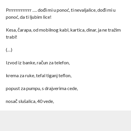
Prrrrrrrrrrrrr …. dođi mi u ponoć, ti nevaljalice, dođi mi u
ponoć, da ti ljubim lice!
Kesa, čarapa, od mobilnog kabl, kartica, dinar, ja ne tražim
trabl!
(…)
Izvod iz banke, račun za telefon,
krema za ruke, tefal tiganj teflon,
popust za pumpu, s drajverima cede,
nosač slušalica, 40 vede,
potrči do mene, da slike ne blede!
(…)