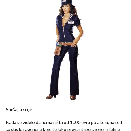
Slučaj akcije
Kada se videlo da nema ništa od 1000 evra po akciji, na red
su stigle i agencije koje će lako prevariti penzionere željne