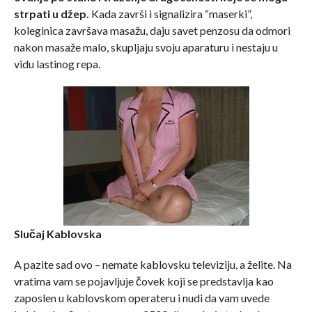
strpati u džep.
Kada završi i signalizira “maserki”,
koleginica završava masažu, daju savet penzosu da odmori
nakon masaže malo, skupljaju svoju aparaturu i nestaju u
vidu lastinog repa.
Slučaj Kablovska
A pazite sad ovo – nemate kablovsku televiziju, a želite. Na
vratima vam se pojavljuje čovek koji se predstavlja kao
zaposlen u kablovskom operateru i nudi da vam uvede