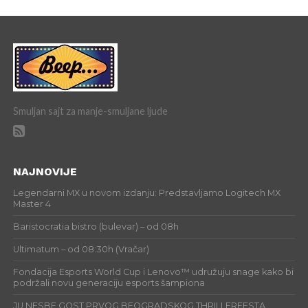
Smuljan sajt za manje-smuljane ljude
NAJNOVIJE
Legendarni MX u novom izdanju: Predstavljamo Logitech MX
Master 4
Baristocratia bistro (bulevar) – od 08h
Ultimatum – od 08:30h (Vračar)
Fondacija Esports World Cup i Lenovo™ udružuju snage kako bi
podržali novu generaciju esports šampiona
JU NESBE GOST PRVOG BEOGRADSKOG THRILLERFESTA