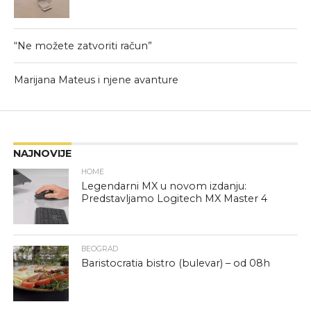
“Ne možete zatvoriti račun”
Marijana Mateus i njene avanture
NAJNOVIJE
HOME
Legendarni MX u novom izdanju:
Predstavljamo Logitech MX Master 4
BEOGRAD
Baristocratia bistro (bulevar) – od 08h