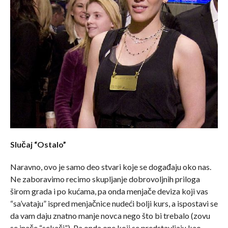
Slučaj “Ostalo”
Naravno, ovo je samo deo stvari koje se događaju oko nas.
Ne zaboravimo recimo skupljanje dobrovoljnih priloga
širom grada i po kućama, pa onda menjače deviza koji vas
“sa’vataju” ispred menjačnice nudeći bolji kurs, a ispostavi se
da vam daju znatno manje novca nego što bi trebalo (zovu
se inače “sekači”). Pa onda one koji se predstavljaju kao