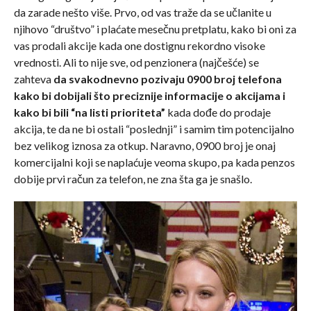
da zarade nešto više. Prvo, od vas traže da se učlanite u
njihovo “društvo” i plaćate mesečnu pretplatu, kako bi oni za
vas prodali akcije kada one dostignu rekordno visoke
vrednosti. Ali to nije sve, od penzionera (najčešće) se
zahteva
da svakodnevno pozivaju 0900 broj telefona
kako bi dobijali što preciznije informacije o akcijama i
kako bi bili “na listi prioriteta”
kada dođe do prodaje
akcija, te da ne bi ostali “poslednji” i samim tim potencijalno
bez velikog iznosa za otkup. Naravno, 0900 broj je onaj
komercijalni koji se naplaćuje veoma skupo, pa kada penzos
dobije prvi račun za telefon, ne zna šta ga je snašlo.