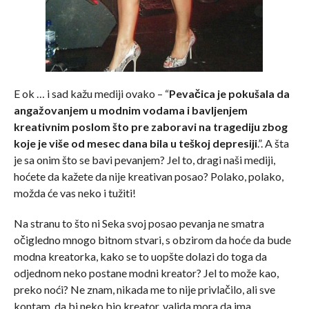
E ok … i sad kažu mediji ovako – “
Pevačica je pokušala da
angažovanjem u modnim vodama i bavljenjem
kreativnim poslom što pre zaboravi na tragediju zbog
koje je više od mesec dana bila u teškoj depresiji
.”. A šta
je sa onim što se bavi pevanjem? Jel to, dragi naši mediji,
hoćete da kažete da nije kreativan posao? Polako, polako,
možda će vas neko i tužiti!
Na stranu to što ni Seka svoj posao pevanja ne smatra
očigledno mnogo bitnom stvari, s obzirom da hoće da bude
modna kreatorka, kako se to uopšte dolazi do toga da
odjednom neko postane modni kreator? Jel to može kao,
preko noći? Ne znam, nikada me to nije privlačilo, ali sve
kontam, da bi neko bio kreator, valjda mora da ima