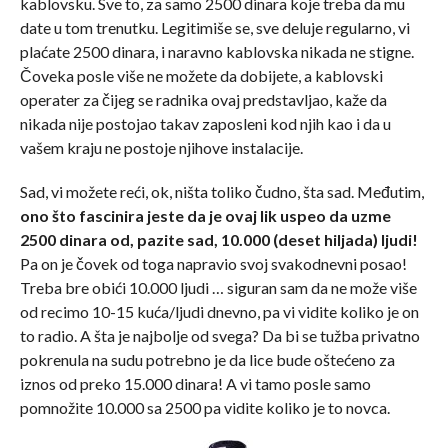
kablovsku. Sve to, za samo 2500 dinara koje treba da mu
date u tom trenutku. Legitimiše se, sve deluje regularno, vi
plaćate 2500 dinara, i naravno kablovska nikada ne stigne.
Čoveka posle više ne možete da dobijete, a kablovski
operater za čijeg se radnika ovaj predstavljao, kaže da
nikada nije postojao takav zaposleni kod njih kao i da u
vašem kraju ne postoje njihove instalacije.
Sad, vi možete reći, ok, ništa toliko čudno, šta sad. Međutim,
ono što fascinira jeste da je ovaj lik uspeo da uzme
2500 dinara od, pazite sad, 10.000 (deset hiljada) ljudi!
Pa on je čovek od toga napravio svoj svakodnevni posao!
Treba bre obići 10.000 ljudi … siguran sam da ne može više
od recimo 10-15 kuća/ljudi dnevno, pa vi vidite koliko je on
to radio. A šta je najbolje od svega? Da bi se tužba privatno
pokrenula na sudu potrebno je da lice bude oštećeno za
iznos od preko 15.000 dinara! A vi tamo posle samo
pomnožite 10.000 sa 2500 pa vidite koliko je to novca.