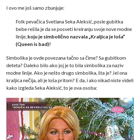
I ovo me još samo zbunjuje:
Folk pevačica Svetlana Seka Aleksić, posle gubitka
bebe rešila je da se posveti kreiranju svoje nove modne
linije,
koju je simbolično nazvala „Kraljica je loša”
(Queen is bad)!
Simbolika je ovde povezana tačno sa čime? Sa gubitkom
deteta? Daleko bilo ako joj je to bila simbolika za naziv
modne linije. Ako je nešto drugo simbolika, šta je? Jel ona
kraljica nečija, ali je loša pritom? E da, i ako nikad niste videli
kako izgleda Seka Aleksić, to je ova osoba: