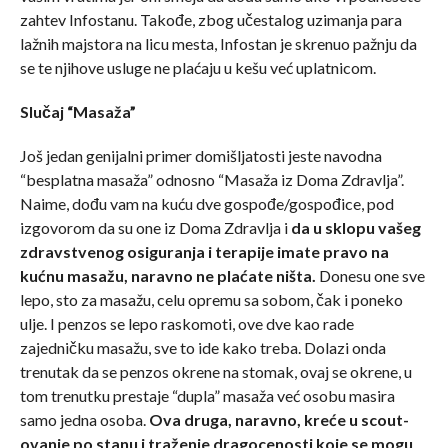
zahtev Infostanu. Takođe, zbog učestalog uzimanja para
lažnih majstora na licu mesta, Infostan je skrenuo pažnju da
se te njihove usluge ne plaćaju u kešu već uplatnicom.
Slučaj “Masaža”
Još jedan genijalni primer domišljatosti jeste navodna
“besplatna masaža” odnosno “Masaža iz Doma Zdravlja”.
Naime, dođu vam na kuću dve gospođe/gospođice, pod
izgovorom da su one iz Doma Zdravlja i
da u sklopu vašeg
zdravstvenog osiguranja i terapije imate pravo na
kućnu masažu, naravno ne plaćate ništa.
Donesu one sve
lepo, sto za masažu, celu opremu sa sobom, čak i poneko
ulje. I penzos se lepo raskomoti, ove dve kao rade
zajedničku masažu, sve to ide kako treba. Dolazi onda
trenutak da se penzos okrene na stomak, ovaj se okrene, u
tom trenutku prestaje “dupla” masaža već osobu masira
samo jedna osoba.
Ova druga, naravno, kreće u scout-
ovanje po stanu i traženje dragocenosti koje se mogu