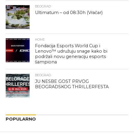
BEOGRAD
Ultimatum – od 08:30h (Vračar)
HOME
Fondacija Esports World Cup i
Lenovo™ udružuju snage kako bi
podržali novu generaciju esports
šampiona
BEOGRAD
JU NESBE GOST PRVOG
BEOGRADSKOG THRILLERFESTA
POPULARNO