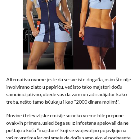
Alternativa ovome jeste da se sve isto događa, osim što nije
involvirano zlato u papiriću, već isto tako majstori dođu
samoinicijativno, ubede vas da vam ne radi radijator kako
treba, nešto tamo isčukaju i kao “2000 dinara molim!”.
Novine i televizijske emisije su neko vreme bile prepune
ovakvih primera, usled čega su iz Infostana apelovali da ne
puštaju u kuću “majstore” koji se svojevoljno pojavljuju na
vašim vratima jer oni smeju da dođu samo ako vi podnesete