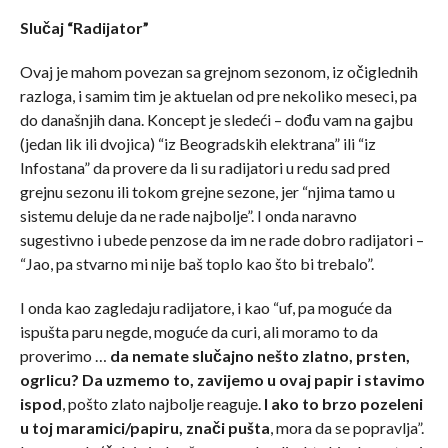
Slučaj “Radijator”
Ovaj je mahom povezan sa grejnom sezonom, iz očiglednih
razloga, i samim tim je aktuelan od pre nekoliko meseci, pa
do današnjih dana. Koncept je sledeći – dođu vam na gajbu
(jedan lik ili dvojica) “iz Beogradskih elektrana” ili “iz
Infostana” da provere da li su radijatori u redu sad pred
grejnu sezonu ili tokom grejne sezone, jer “njima tamo u
sistemu deluje da ne rade najbolje”. I onda naravno
sugestivno i ubede penzose da im ne rade dobro radijatori –
“Jao, pa stvarno mi nije baš toplo kao što bi trebalo”.
I onda kao zagledaju radijatore, i kao “uf, pa moguće da
ispušta paru negde, moguće da curi, ali moramo to da
proverimo …
da nemate slučajno nešto zlatno, prsten,
ogrlicu? Da uzmemo to, zavijemo u ovaj papir i stavimo
ispod
, pošto zlato najbolje reaguje.
I ako to brzo pozeleni
u toj maramici/papiru, znači pušta
, mora da se popravlja”.