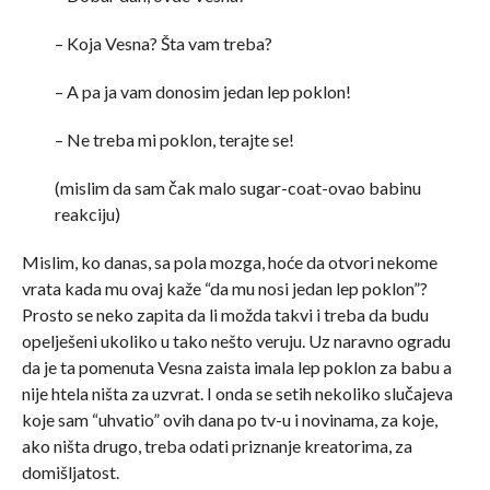
– Koja Vesna? Šta vam treba?
– A pa ja vam donosim jedan lep poklon!
– Ne treba mi poklon, terajte se!
(mislim da sam čak malo sugar-coat-ovao babinu
reakciju)
Mislim, ko danas, sa pola mozga, hoće da otvori nekome
vrata kada mu ovaj kaže “da mu nosi jedan lep poklon”?
Prosto se neko zapita da li možda takvi i treba da budu
opelješeni ukoliko u tako nešto veruju. Uz naravno ogradu
da je ta pomenuta Vesna zaista imala lep poklon za babu a
nije htela ništa za uzvrat. I onda se setih nekoliko slučajeva
koje sam “uhvatio” ovih dana po tv-u i novinama, za koje,
ako ništa drugo, treba odati priznanje kreatorima, za
domišljatost.