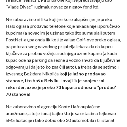
“Vlade Divac” i uzimaju novac za njegov fond itd.
Ne zaboravimo ni lika koji je skoro uhapšen jer je preko
Halo oglasa prodavao telefone koje nikada nije isporučivao
kupcima (a novac im je uzimao tako što su mu slali putem
PostNet-a), pa onda lik koji je valjao Golf-ove preko oglasa,
pa poturao svog navodnog prijatelja lekara da da kupcu
ključeve za probnu vožnju a od njega uzme kaparu (a kada
kupac ode na parking da sedne u vozilo shvati da ključevi ne
odgovaraju i da je to ko zna čiji auto), a treba da se setimo i
izvesnog Božidara Nikolića
koji je lažno prodavao
stanove, i to baš u Belvilu. I ovaj lik je svojevrsni
rekorder, uzeo je preko 70 kapara odnosno “prodao”
70 stanova!
Ne zaboravimo ni agenciju Konte i lažnouplaćene
aranžmane, a tu je i onaj bajko što je sa ortacima fejkovao
SMS licitacije i tako dobio oko 30 automobila i tri stana!