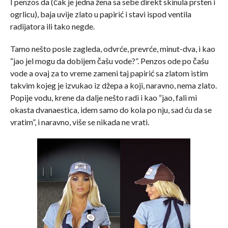
I penzos da (čak je jedna žena sa sebe direkt skinula prsten i
ogrlicu), baja uvije zlato u papirić i stavi ispod ventila
radijatora ili tako negde.
Tamo nešto posle zagleda, odvrće, prevrće, minut-dva, i kao
“jao jel mogu da dobijem čašu vode?”. Penzos ode po čašu
vode a ovaj za to vreme zameni taj papirić sa zlatom istim
takvim kojeg je izvukao iz džepa a koji, naravno, nema zlato.
Popije vodu, krene da dalje nešto radi i kao “jao, fali mi
okasta dvanaestica, idem samo do kola po nju, sad ću da se
vratim”, i naravno, više se nikada ne vrati.