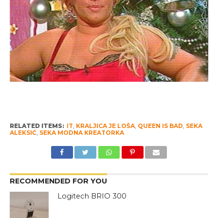
RELATED ITEMS:
IT
,
KRALJICA JE LOŠA
,
QUEEN IS BAD
,
SEKA
ALEKSIĆ
,
SEKA MODNA KREATORKA
RECOMMENDED FOR YOU
Logitech BRIO 300