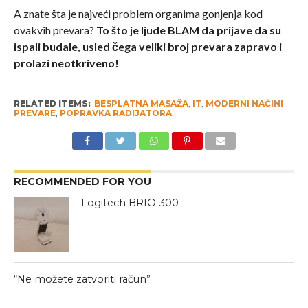
A znate šta je najveći problem organima gonjenja kod
ovakvih prevara?
To što je ljude BLAM da prijave da su
ispali budale, usled čega veliki broj prevara zapravo i
prolazi neotkriveno!
RELATED ITEMS:
BESPLATNA MASAŽA
,
IT
,
MODERNI NAČINI
PREVARE
,
POPRAVKA RADIJATORA
RECOMMENDED FOR YOU
Logitech BRIO 300
“Ne možete zatvoriti račun”