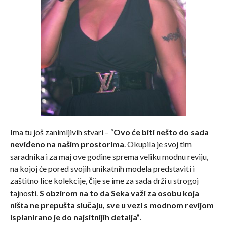
Ima tu još zanimljivih stvari – “
Ovo će biti nešto do sada
neviđeno na našim prostorima
. Okupila je svoj tim
saradnika i za maj ove godine sprema veliku modnu reviju,
na kojoj će pored svojih unikatnih modela predstaviti i
zaštitno lice kolekcije, čije se ime za sada drži u strogoj
tajnosti.
S obzirom na to da Seka važi za osobu koja
ništa ne prepušta slučaju, sve u vezi s modnom revijom
isplanirano je do najsitnijih detalja”
.