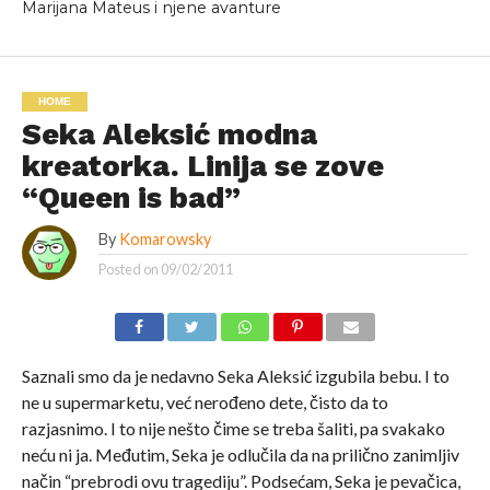
Marijana Mateus i njene avanture
HOME
Seka Aleksić modna
kreatorka. Linija se zove
“Queen is bad”
By
Komarowsky
Posted on
09/02/2011
Saznali smo da je nedavno Seka Aleksić izgubila bebu. I to
ne u supermarketu, već nerođeno dete, čisto da to
razjasnimo. I to nije nešto čime se treba šaliti, pa svakako
neću ni ja. Međutim, Seka je odlučila da na prilično zanimljiv
način “prebrodi ovu tragediju”. Podsećam, Seka je pevačica,