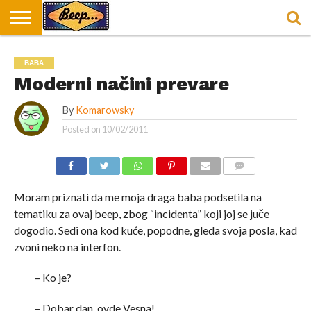
HOME
DORUČAK
SVAKODNEVICA
ENTERTAINMENT
LOKACIJE
HRANA I
NEPUSACKI
BABA
U
ZA
RECEPTI
LOKALI
BEOGRADU
DORUČAK
Moderni načini prevare
By
Komarowsky
Posted on
10/02/2011
COMMENTS
Moram priznati da me moja draga baba podsetila na
tematiku za ovaj beep, zbog “incidenta” koji joj se juče
dogodio. Sedi ona kod kuće, popodne, gleda svoja posla, kad
zvoni neko na interfon.
– Ko je?
– Dobar dan, ovde Vesna!