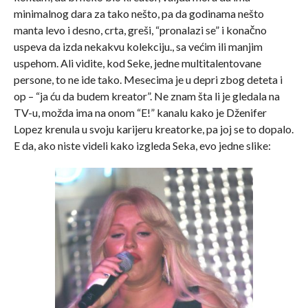
minimalnog dara za tako nešto, pa da godinama nešto
manta levo i desno, crta, greši, “pronalazi se” i konačno
uspeva da izda nekakvu kolekciju., sa većim ili manjim
uspehom. Ali vidite, kod Seke, jedne multitalentovane
persone, to ne ide tako. Mesecima je u depri zbog deteta i
op – “ja ću da budem kreator”. Ne znam šta li je gledala na
TV-u, možda ima na onom “E!” kanalu kako je Dženifer
Lopez krenula u svoju karijeru kreatorke, pa joj se to dopalo.
E da, ako niste videli kako izgleda Seka, evo jedne slike: