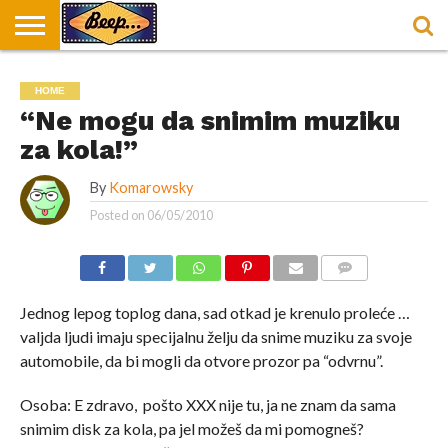
HOME
DORUČAK
SVAKODNEVICA
ENTERTAINMENT
LOKACIJE
HRANA I
NEPUSACKI
HOME
U
ZA
RECEPTI
LOKALI
BEOGRADU
DORUČAK
“Ne mogu da snimim muziku
za kola!”
By
Komarowsky
Posted on
06/05/2010
COMMENTS
Jednog lepog toplog dana, sad otkad je krenulo proleće …
valjda ljudi imaju specijalnu želju da snime muziku za svoje
automobile, da bi mogli da otvore prozor pa “odvrnu”.
Osoba: E zdravo, pošto XXX nije tu, ja ne znam da sama
snimim disk za kola, pa jel možeš da mi pomogneš?