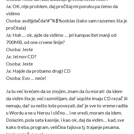
Ja: OK, nije problem, daj pročitaj mi poruku pa ćemo da
vidimo
Osoba: asdljjdačda!#”%$%odslas (tako sam razumeo šta je
pročitala)
Ja: Huh … ok, ajde da vidimo … jel kampacitet manji od
700MB, od one crvene linije?
Osoba: Jeste
Ja: Jel nov CD?
Osoba: Jeste
Ja: Hajde da probamo drugi CD
Osoba: Evo … neće!
Ja tu već krećem da se znojim, znam da ću morati da idem
da vidim šta je, već razmišljam, dal’ uopšte imaju CD rezač ili
nemaju, dal’ su nešto loše povezali, dal’ je sve to vreme radila
u Wordu a ne u Nerou i slično… i ne vredi, moram da idem.
Dolazim, pola sata kasnije, i kao ok, daj da vidim… kad, sve
kako treba, program, veličina fajlova tj. trajanje pesama,