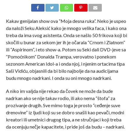
Kakav genijalan show ova “Moja desna ruka”. Neko je uspeo
da naloži Seku Aleksić kako je mnogo velika faca, i kako ona
treba da ima svog asistenta. Onda se našlo 50 frikova koji bi
skočili u bunar za sekom jer ih je očarala “Crnom i Zlatnom”
ili “Aspirinom”, i eto show-a. Potom su Seki dali DVD-jeve sa
“Pomoćnikom” Donalda Trampa, verovatno i ponekom
sezonom American Idol-a i onda njoj, i njenim ortacima tipa
Saši Vidiću, objasnili da bi bilo najbolje da na audicijama
budu mnogo nadrkani. I onda su oni mnogo nadrkani.
A niko im valjda nije rekao da čovek ne može da bude
nadrkan ako se nije takav rodio, ili ako nema “štofa” za
prozivanje drugih. Sve mimo toga je prosto “ceđenje suve
drenovine” iz ljudi koji su se dobro snašli kao pevači, modni
kreatori ili umetnici drugog tipa, a ne stručnjaci koji treba
da ocenjuju nečje kapacitete, i pride još da budu – nadrkani.