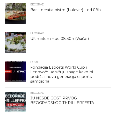
BEOGRAD
Baristocratia bistro (bulevar) – od 08h
BEOGRAD
Ultimatum – od 08:30h (Vračar)
HOME
Fondacija Esports World Cup i
Lenovo™ udružuju snage kako bi
podržali novu generaciju esports
šampiona
BEOGRAD
JU NESBE GOST PRVOG
BEOGRADSKOG THRILLERFESTA