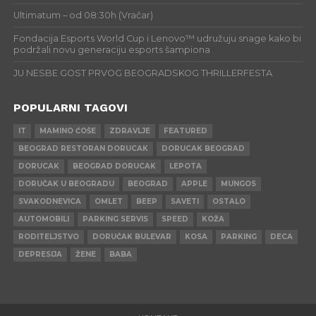
Ultimatum – od 08:30h (Vračar)
Fondacija Esports World Cup i Lenovo™ udružuju snage kako bi
podržali novu generaciju esports šampiona
JU NESBE GOST PRVOG BEOGRADSKOG THRILLERFESTA
POPULARNI TAGOVI
IT
MAMINO ĆOŠE
ZDRAVLJE
FEATURED
BEOGRAD RESTORAN DORUCAK
DORUCAK BEOGRAD
DORUCAK
BEOGRAD DORUCAK
LEPOTA
DORUČAK U BEOGRADU
BEOGRAD
APPLE
MUNGOS
SVAKODNEVICA
OMLET
BEEP
SAVETI
OSTALO
AUTOMOBILI
PARKING SERVIS
SPEED
KOŽA
RODITELJSTVO
DORUČAK BULEVAR
KOSA
PARKING
DECA
DEPRESIJA
ŽENE
BABA