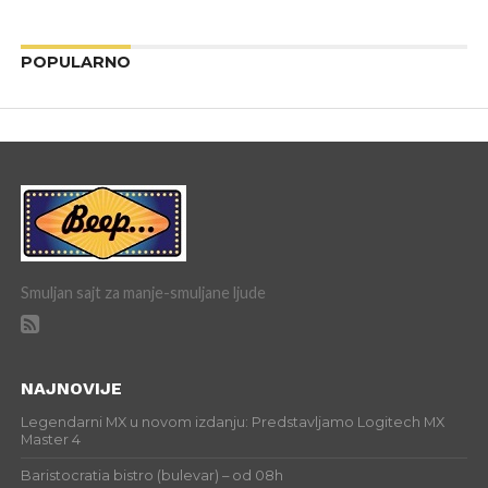
POPULARNO
Smuljan sajt za manje-smuljane ljude
NAJNOVIJE
Legendarni MX u novom izdanju: Predstavljamo Logitech MX
Master 4
Baristocratia bistro (bulevar) – od 08h