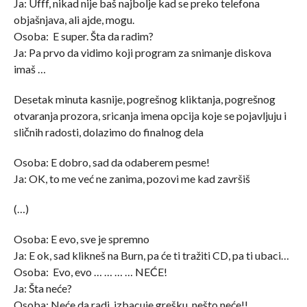
Ja: Ufff, nikad nije baš najbolje kad se preko telefona
objašnjava, ali ajde, mogu.
Osoba: E super. Šta da radim?
Ja: Pa prvo da vidimo koji program za snimanje diskova
imaš …
Desetak minuta kasnije, pogrešnog kliktanja, pogrešnog
otvaranja prozora, sricanja imena opcija koje se pojavljuju i
sličnih radosti, dolazimo do finalnog dela
Osoba: E dobro, sad da odaberem pesme!
Ja: OK, to me već ne zanima, pozovi me kad završiš
(…)
Osoba: E evo, sve je spremno
Ja: E ok, sad klikneš na Burn, pa će ti tražiti CD, pa ti ubaci…
Osoba: Evo, evo … … … … NEĆE!
Ja: Šta neće?
Osoba: Neće da radi, izbacuje grešku, nešto neće!!