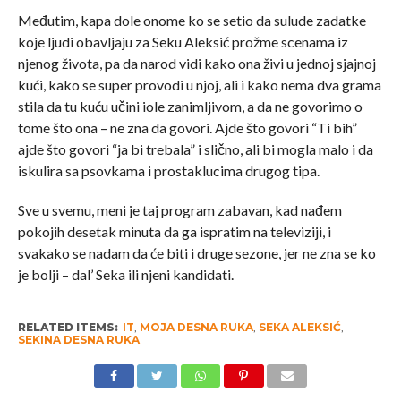
Međutim, kapa dole onome ko se setio da sulude zadatke
koje ljudi obavljaju za Seku Aleksić prožme scenama iz
njenog života, pa da narod vidi kako ona živi u jednoj sjajnoj
kući, kako se super provodi u njoj, ali i kako nema dva grama
stila da tu kuću učini iole zanimljivom, a da ne govorimo o
tome što ona – ne zna da govori. Ajde što govori “Ti bih”
ajde što govori “ja bi trebala” i slično, ali bi mogla malo i da
iskulira sa psovkama i prostaklucima drugog tipa.
Sve u svemu, meni je taj program zabavan, kad nađem
pokojih desetak minuta da ga ispratim na televiziji, i
svakako se nadam da će biti i druge sezone, jer ne zna se ko
je bolji – dal’ Seka ili njeni kandidati.
RELATED ITEMS:
IT
,
MOJA DESNA RUKA
,
SEKA ALEKSIĆ
,
SEKINA DESNA RUKA