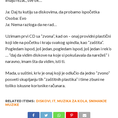
imaju rezač, sve ok…
Ja: Daj tu kutiju sa diskovima, da probamo ispočetka
Osoba: Evo
Ja: Nema razloga da ne rad…
Uzimam prvi CD sa “zvona”, kad on – onaj providni plastični
koji ide na početku i kraju svakog spindla, kao “zaštita”.
Pogledam ispod, još jedan, pogledam ispod, još jedan i rek’o
… “daj da vidim diskove na koje si pokušavala da narežeš” i
naravno, imam šta da vidim, isti ti.
Mada, u suštini, kriv je onaj koji je odlučio da jedno “zvono”
posveti skupljanju tih “zaštitnih plastika” i time zbuni ne
toliko iskusne korisnike računara.
RELATED ITEMS:
DISKOVI
,
IT
,
MUZIKA ZA KOLA
,
SNIMANJE
MUZIKE