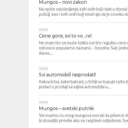
Mungos – novi zakon
Na opšte oduševljenje svih onih koji rade u doma
policiji, kao i svih onih koji smatraju da je čoveku d
HOME
Cene gore, svi to vo…re!
Ne znam što se muče toliko ovi što regulišu cene 
odnosno popularno nazvano – benzina. Sad, jedno
danas,...
HOME
Svi automobili rasprodati!
Kakva kriza, kakvi bakrači, u Srbiji se kupuje i pita da
podaci o prodaji sa sajma automobila u...
HOME
Mungos – svetski putnik
Verovatno ću ovog mungosa morati da pišem iz vi
bi dosadilo previše ako se raspišem odjednom. Sve 