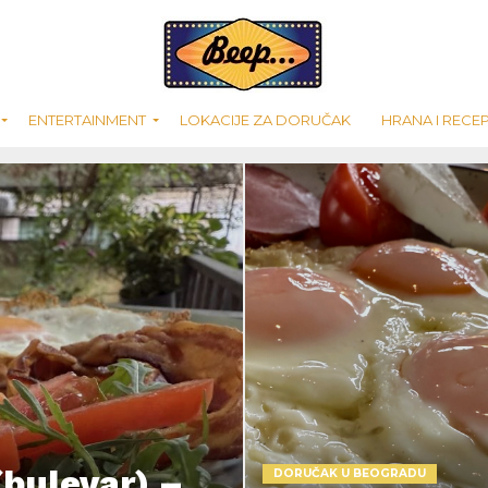
ENTERTAINMENT
LOKACIJE ZA DORUČAK
HRANA I RECEP
(bulevar) –
DORUČAK U BEOGRADU