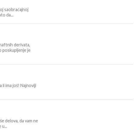
ćoj saobraćajnoj
ato da...
naftnih derivata,
 poskupljenje je
 li ima još! Najnoviji
še delova, da vam ne
u...