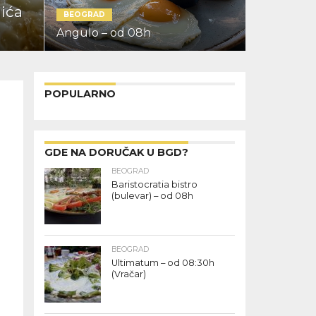
lića
BEOGRAD
Angulo – od 08h
POPULARNO
GDE NA DORUČAK U BGD?
BEOGRAD
Baristocratia bistro
(bulevar) – od 08h
BEOGRAD
Ultimatum – od 08:30h
(Vračar)