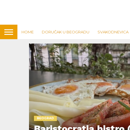
HOME
DORUČAK U BEOGRADU
SVAKODNEVICA
BEOGRAD
Baristocratia bistro 