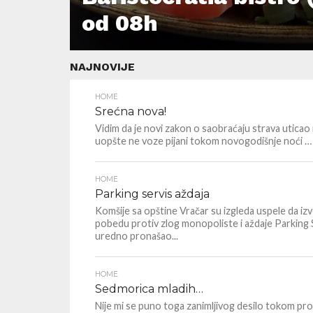
od 08h
NAJNOVIJE
HOME
Srećna nova!
Vidim da je novi zakon o saobraćaju strava uticao
uopšte ne voze pijani tokom novogodišnje noći … ri
HOME
Parking servis aždaja
Komšije sa opštine Vračar su izgleda uspele da iz
pobedu protiv zlog monopoliste i aždaje Parking Se
uredno pronašao...
HOME
Sedmorica mladih…
Nije mi se puno toga zanimljivog desilo tokom prot