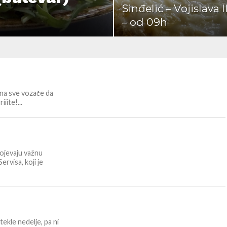
Sinđelić – Vojislava I
– od 09h
 na sve vozače da
iite!...
vojevaju važnu
rvisa, koji je
ekle nedelje, pa ni