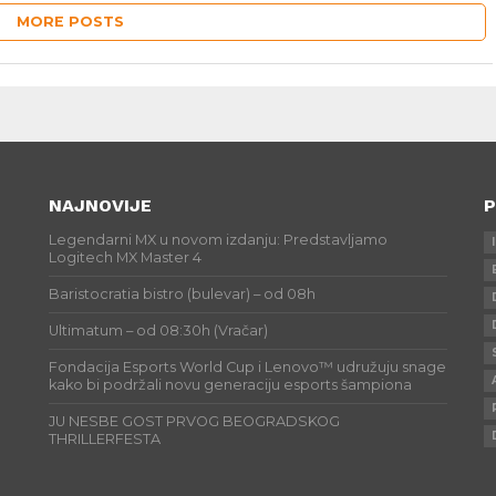
MORE POSTS
NAJNOVIJE
P
Legendarni MX u novom izdanju: Predstavljamo
Logitech MX Master 4
Baristocratia bistro (bulevar) – od 08h
Ultimatum – od 08:30h (Vračar)
Fondacija Esports World Cup i Lenovo™ udružuju snage
kako bi podržali novu generaciju esports šampiona
JU NESBE GOST PRVOG BEOGRADSKOG
THRILLERFESTA