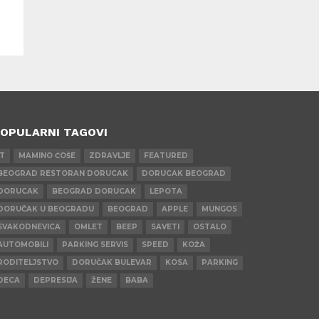
OPULARNI TAGOVI
IT
MAMINO ĆOŠE
ZDRAVLJE
FEATURED
BEOGRAD RESTORAN DORUCAK
DORUCAK BEOGRAD
DORUCAK
BEOGRAD DORUCAK
LEPOTA
DORUČAK U BEOGRADU
BEOGRAD
APPLE
MUNGOS
SVAKODNEVICA
OMLET
BEEP
SAVETI
OSTALO
AUTOMOBILI
PARKING SERVIS
SPEED
KOŽA
RODITELJSTVO
DORUČAK BULEVAR
KOSA
PARKING
DECA
DEPRESIJA
ŽENE
BABA