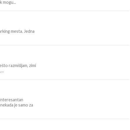
k mogu...
parking mesta. Jedna
ešto razmišljam, zimi
...
 interesantan
 nekada je samo za