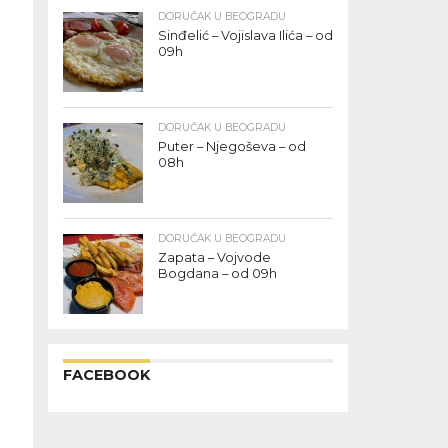
DORUČAK U BEOGRADU
Sinđelić – Vojislava Ilića – od
09h
DORUČAK U BEOGRADU
Puter – Njegoševa – od
08h
DORUČAK U BEOGRADU
Zapata – Vojvode
Bogdana – od 09h
FACEBOOK