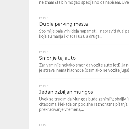
ne znam šta bih mogao specijalno da napišem. Uve
HOME
Dupla parking mesta
Što mi je pala vrh ideja napamet … napraviti dual 
koja su manja i kraća i uža, a druga...
HOME
Smor je taj auto!
Zar vam nije nekako smor da vozite auto leti? Ja n
je strava, nema hladnoće (osim ako ne vozite juga),
HOME
Jedan ozbiljan mungos
Uvek se trudim da Mungos bude zanimljiv, shaljiv i
citaocima. Nekada on podizhe raznorazna pitanja,
prekracivanje vremena,...
HOME