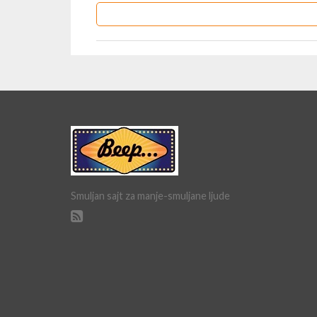
Smuljan sajt za manje-smuljane ljude