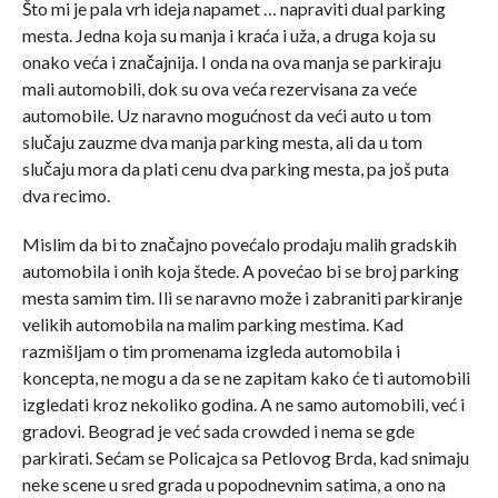
Što mi je pala vrh ideja napamet … napraviti dual parking
mesta. Jedna koja su manja i kraća i uža, a druga koja su
onako veća i značajnija. I onda na ova manja se parkiraju
mali automobili, dok su ova veća rezervisana za veće
automobile. Uz naravno mogućnost da veći auto u tom
slučaju zauzme dva manja parking mesta, ali da u tom
slučaju mora da plati cenu dva parking mesta, pa još puta
dva recimo.
Mislim da bi to značajno povećalo prodaju malih gradskih
automobila i onih koja štede. A povećao bi se broj parking
mesta samim tim. Ili se naravno može i zabraniti parkiranje
velikih automobila na malim parking mestima. Kad
razmišljam o tim promenama izgleda automobila i
koncepta, ne mogu a da se ne zapitam kako će ti automobili
izgledati kroz nekoliko godina. A ne samo automobili, već i
gradovi. Beograd je već sada crowded i nema se gde
parkirati. Sećam se Policajca sa Petlovog Brda, kad snimaju
neke scene u sred grada u popodnevnim satima, a ono na