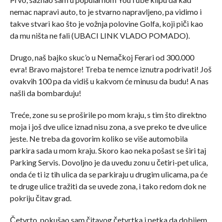
nemac napravi auto, to je stvarno napravljeno, pa vidimo i
takve stvari kao što je vožnja polovine Golfa, koji piči kao
da mu ništa ne fali (UBACI LINK VLADO POMADO).
Drugo, naš bajko skuc’o u Nemačkoj Ferari od 300.000
evra! Bravo majstore! Treba te nemce iznutra podrivati! Još
ovakvih 100 pa da vidiš u kakvom će minusu da budu! A nas
našli da bombarduju!
Treće, zone su se proširile po mom kraju, s tim što direktno
moja i još dve ulice iznad nisu zona, a sve preko te dve ulice
jeste. Ne treba da govorim koliko se više automobila
parkira sada u mom kraju. Skoro kao neka pošast se širi taj
Parking Servis. Dovoljno je da uvedu zonu u četiri-pet ulica,
onda će ti iz tih ulica da se parkiraju u drugim ulicama, pa će
te druge ulice tražiti da se uvede zona, i tako redom dok ne
pokriju čitav grad.
Četvrto, pokušao sam čitavog četvrtka i petka da dobijem