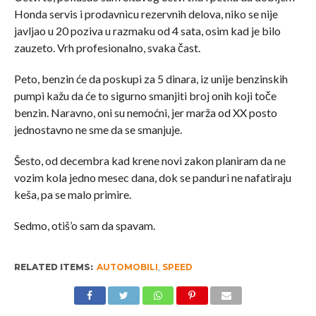
Honda servis i prodavnicu rezervnih delova, niko se nije
javljao u 20 poziva u razmaku od 4 sata, osim kad je bilo
zauzeto. Vrh profesionalno, svaka čast.
Peto, benzin će da poskupi za 5 dinara, iz unije benzinskih
pumpi kažu da će to sigurno smanjiti broj onih koji toče
benzin. Naravno, oni su nemoćni, jer marža od XX posto
jednostavno ne sme da se smanjuje.
Šesto, od decembra kad krene novi zakon planiram da ne
vozim kola jedno mesec dana, dok se panduri ne nafatiraju
keša, pa se malo primire.
Sedmo, otiš’o sam da spavam.
RELATED ITEMS:
AUTOMOBILI
,
SPEED