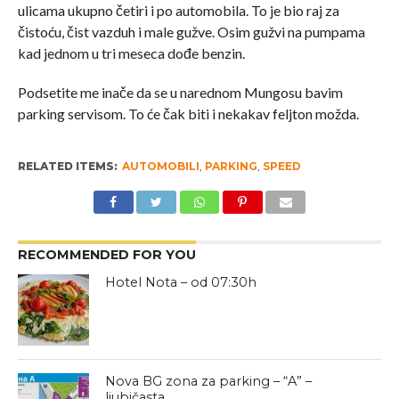
ulicama ukupno četiri i po automobila. To je bio raj za
čistoću, čist vazduh i male gužve. Osim gužvi na pumpama
kad jednom u tri meseca dođe benzin.
Podsetite me inače da se u narednom Mungosu bavim
parking servisom. To će čak biti i nekakav feljton možda.
RELATED ITEMS:
AUTOMOBILI
,
PARKING
,
SPEED
RECOMMENDED FOR YOU
Hotel Nota – od 07:30h
Nova BG zona za parking – “A” –
ljubičasta