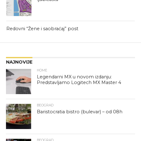
Redovni “Žene i saobraćaj” post
NAJNOVIJE
HOME
Legendarni MX u novom izdanju:
Predstavljamo Logitech MX Master 4
BEOGRAD
Baristocratia bistro (bulevar) – od 08h
BEOGRAD