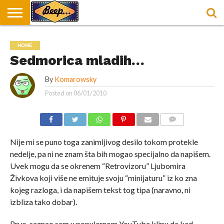
HOME
DORUČAK
SVAKODNEVICA
ENTERTAINMENT
LOKACIJE
HRANA I
NEPUSACKI
HOME
U
ZA
RECEPTI
LOKALI
BEOGRADU
DORUČAK
Sedmorica mladih…
By
Komarowsky
Posted on
06/01/2010
COMMENTS
Nije mi se puno toga zanimljivog desilo tokom protekle
nedelje, pa ni ne znam šta bih mogao specijalno da napišem.
Uvek mogu da se okrenem “Retrovizoru” Ljubomira
Živkova koji više ne emituje svoju “minijaturu” iz ko zna
kojeg razloga, i da napišem tekst tog tipa (naravno, ni
izbliza tako dobar).
Prvo, saznao sam u popularnom YouTube klipu da kad