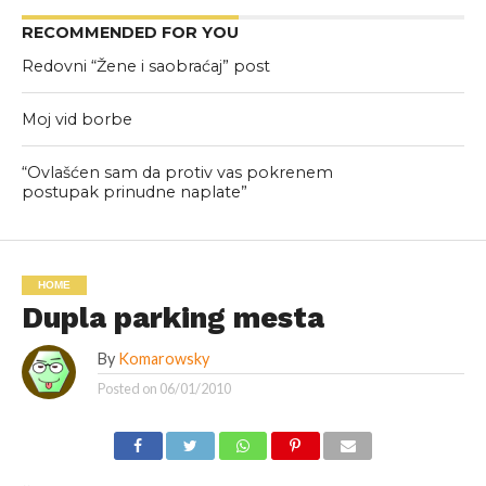
RECOMMENDED FOR YOU
Redovni “Žene i saobraćaj” post
Moj vid borbe
“Ovlašćen sam da protiv vas pokrenem
postupak prinudne naplate”
HOME
Dupla parking mesta
By
Komarowsky
Posted on
06/01/2010