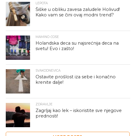
LEPOTA
Šiške u obliku zavesa zaludele Holivud!
Kako vam se čini ovaj modni trend?
MAMINO ĆOŠE
Holandska deca su najsrećnija deca na
svetu! Evo i zašto!
SVAKODNEVICA
Ostavite prošlost iza sebe i konačno
krenite dalje!
ZDRAVLJE
Zagrljaj kao lek – iskoristite sve njegove
prednosti!