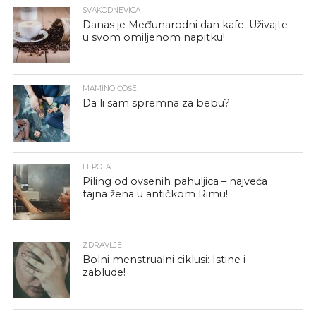
SVAKODNEVICA
Danas je Međunarodni dan kafe: Uživajte
u svom omiljenom napitku!
MAMINO ĆOŠE
Da li sam spremna za bebu?
LEPOTA
Piling od ovsenih pahuljica – najveća
tajna žena u antičkom Rimu!
ZDRAVLJE
Bolni menstrualni ciklusi: Istine i
zablude!