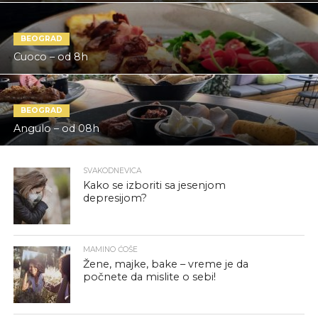
BEOGRAD
Cuoco – od 8h
BEOGRAD
Angulo – od 08h
SVAKODNEVICA
Kako se izboriti sa jesenjom
depresijom?
MAMINO ĆOŠE
Žene, majke, bake – vreme je da
počnete da mislite o sebi!