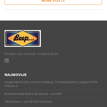
MORE POSTS
Smuljan sajt za manje-smuljane ljude
NAJNOVIJE
Legendarni MX u novom izdanju: Predstavljamo Logitech MX
Master 4
Baristocratia bistro (bulevar) – od 08h
Ultimatum – od 08:30h (Vračar)