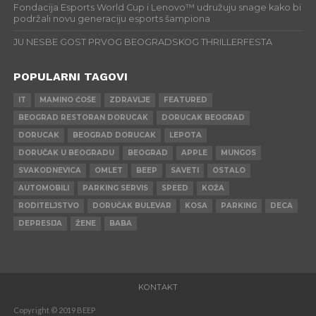
Fondacija Esports World Cup i Lenovo™ udružuju snage kako bi
podržali novu generaciju esports šampiona
JU NESBE GOST PRVOG BEOGRADSKOG THRILLERFESTA
POPULARNI TAGOVI
IT
MAMINO ĆOŠE
ZDRAVLJE
FEATURED
BEOGRAD RESTORAN DORUCAK
DORUCAK BEOGRAD
DORUCAK
BEOGRAD DORUCAK
LEPOTA
DORUČAK U BEOGRADU
BEOGRAD
APPLE
MUNGOS
SVAKODNEVICA
OMLET
BEEP
SAVETI
OSTALO
AUTOMOBILI
PARKING SERVIS
SPEED
KOŽA
RODITELJSTVO
DORUČAK BULEVAR
KOSA
PARKING
DECA
DEPRESIJA
ŽENE
BABA
KONTAKT
Copyright © 2019 BEEP