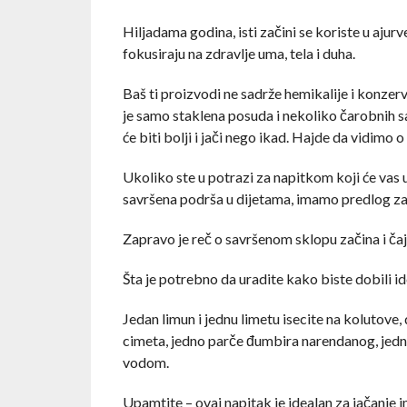
Hiljadama godina, isti začini se koriste u aju
fokusiraju na zdravlje uma, tela i duha.
Baš ti proizvodi ne sadrže hemikalije i konzerv
je samo staklena posuda i nekoliko čarobnih 
će biti bolji i jači nego ikad. Hajde da vidimo o
Ukoliko ste u potrazi za napitkom koji će vas u i
savršena podrša u dijetama, imamo predlog za
Zapravo je reč o savršenom sklopu začina i čaj
Šta je potrebno da uradite kako biste dobili i
Jedan limun i jednu limetu isecite na kolutove,
cimeta, jedno parče đumbira narendanog, jednu
vodom.
Upamtite – ovaj napitak je idealan za jačanje i