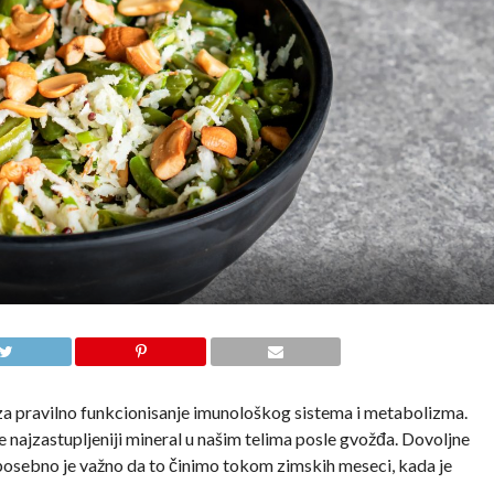
n za pravilno funkcionisanje imunološkog sistema i metabolizma.
 najzastupljeniji mineral u našim telima posle gvožđa. Dovoljne
 posebno je važno da to činimo tokom zimskih meseci, kada je