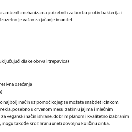
odbrambenih mehanizama potrebnih za borbu protiv bakterija i
 izuzetno je važan za jačanje imunitet.
ključujući dlake obrva i trepavica)
resivna osećanja
a)
vno najbolji način uz pomoć kojeg se možete snabdeti cinkom.
rekla, posebno u crvenom mesu, zatim u jajima i mlečnim
e za veganski način ishrane, dobrim planom i kvalitetno izabranim
mogu takođe kroz hranu uneti dovoljnu količinu cinka.