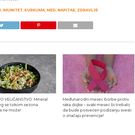
J
,
IMUNITET
,
KURKUMA
,
MED
,
NAPITAK
,
ZDRAVLJE
O VELIČANSTVO: Mineral
Međunarodni mesec borbe protiv
eg se tokom sezona
raka dojke – svaki mesec bi trebalo
a ne može!
da bude posvećen podizanju svesti
o značaju prevencije!