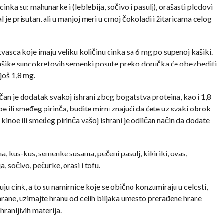
inka su: mahunarke i (leblebija, sočivo i pasulj), orašasti plodovi
l je prisutan, ali u manjoj meri u crnoj čokoladi i žitaricama celog
 kvasca koje imaju veliku količinu cinka sa 6 mg po supenoj kašiki.
ašike suncokretovih semenki posute preko doručka će obezbediti
još 1,8 mg.
čan je dodatak svakoj ishrani zbog bogatstva proteina, kao i 1,8
e ili smeđeg pirinča, budite mirni znajući da ćete uz svaki obrok
kinoe ili smeđeg pirinča vašoj ishrani je odličan način da dodate
a, kus-kus, semenke susama, pečeni pasulj, kikiriki, ovas,
, sočivo, pečurke, orasi i tofu.
u cink, a to su namirnice koje se obično konzumiraju u celosti,
shrane, uzimajte hranu od celih biljaka umesto prerađene hrane
ranljivih materija.