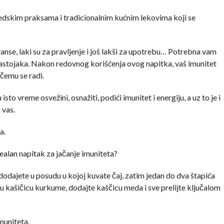
COMMENTS
rvedskim praksama i tradicionalnim kućnim lekovima koji se
anse, laki su za pravljenje i još lakši za upotrebu… Potrebna vam
sastojaka. Nakon redovnog korišćenja ovog napitka, vaš imunitet
 čemu se radi.
sto vreme osvežini, osnažiti, podići imunitet i energiju, a uz to je i
 vas.
a.
dealan napitak za jačanje imuniteta?
 dodajete u posudu u kojoj kuvate čaj, zatim jedan do dva štapića
 kašičicu kurkume, dodajte kaščicu meda i sve prelijte ključalom
muniteta.