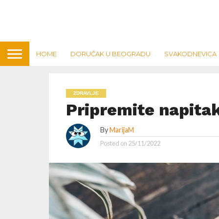
HOME
DORUČAK U BEOGRADU
SVAKODNEVICA
ZDRAVLJE
Pripremite napitak
By
MarijaM
Posted on
25/11/2022