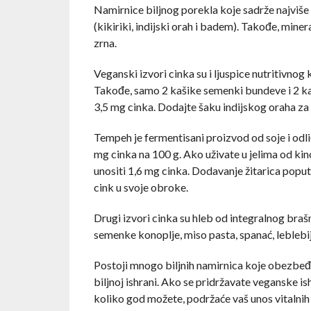
Namirnice biljnog porekla koje sadrže najviše c
(kikiriki, indijski orah i badem). Takođe, minera
zrna.
Veganski izvori cinka su i ljuspice nutritivnog
Takođe, samo 2 kašike semenki bundeve i 2 k
3,5 mg cinka. Dodajte šaku indijskog oraha za 
Tempeh je fermentisani proizvod od soje i odli
mg cinka na 100 g. Ako uživate u jelima od kino
unositi 1,6 mg cinka. Dodavanje žitarica poput 
cink u svoje obroke.
Drugi izvori cinka su hleb od integralnog brašn
semenke konoplje, miso pasta, spanać, leblebija
Postoji mnogo biljnih namirnica koje obezbeđuj
biljnoj ishrani. Ako se pridržavate veganske i
koliko god možete, podržaće vaš unos vitalnih h