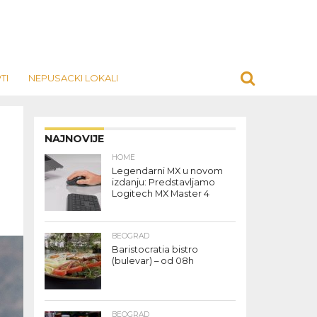
TI
NEPUSACKI LOKALI
NAJNOVIJE
HOME
Legendarni MX u novom
izdanju: Predstavljamo
Logitech MX Master 4
BEOGRAD
Baristocratia bistro
(bulevar) – od 08h
BEOGRAD