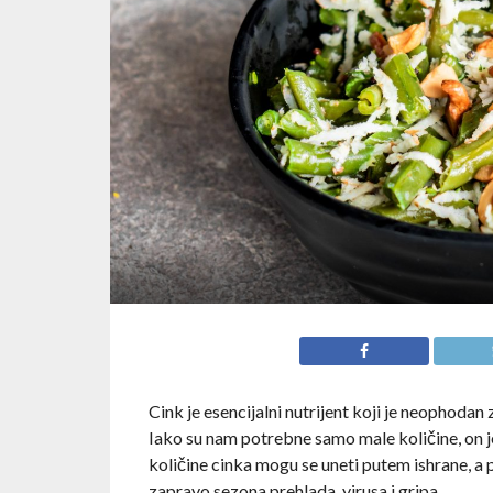
Cink je esencijalni nutrijent koji je neophoda
Iako su nam potrebne samo male količine, on je
količine cinka mogu se uneti putem ishrane, a
zapravo sezona prehlada, virusa i gripa.