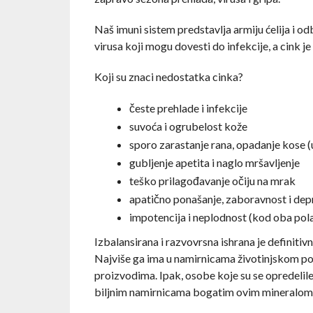
Naš imuni sistem predstavlja armiju ćelija i 
virusa koji mogu dovesti do infekcije, a cink je
Koji su znaci nedostatka cinka?
česte prehlade i infekcije
suvoća i ogrubelost kože
sporo zarastanje rana, opadanje kose (u
gubljenje apetita i naglo mršavljenje
teško prilagođavanje očiju na mrak
apatično ponašanje, zaboravnost i dep
impotencija i neplodnost (kod oba pol
Izbalansirana i razvovrsna ishrana je definiti
Najviše ga ima u namirnicama životinjskom po
proizvodima. Ipak, osobe koje su se opredelil
biljnim namirnicama bogatim ovim mineralom, 