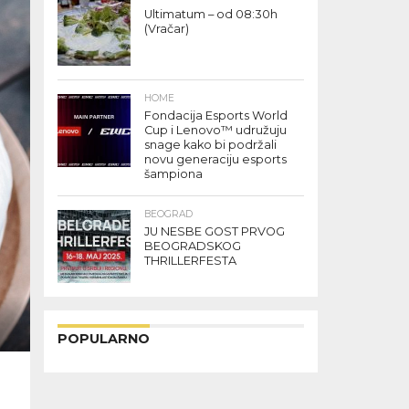
Ultimatum – od 08:30h
(Vračar)
HOME
Fondacija Esports World
Cup i Lenovo™ udružuju
snage kako bi podržali
novu generaciju esports
šampiona
BEOGRAD
JU NESBE GOST PRVOG
BEOGRADSKOG
THRILLERFESTA
POPULARNO