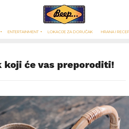
ENTERTAINMENT
LOKACIJE ZA DORUČAK
HRANA I RECEP
 koji će vas preporoditi!