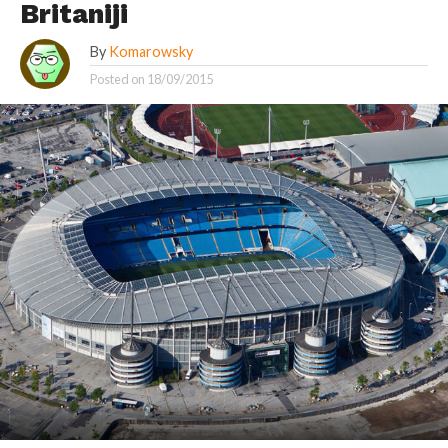
Britaniji
By
Komarowsky
Posted on
18/09/2015