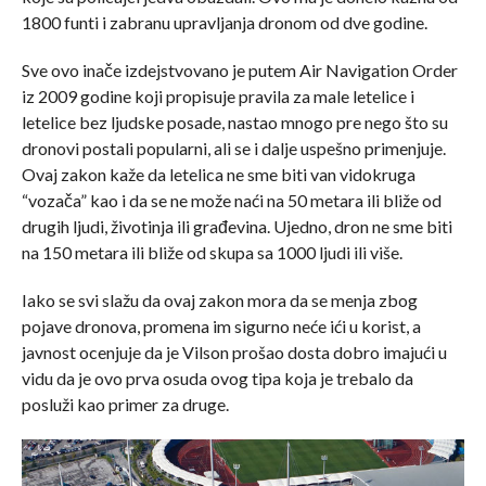
1800 funti i zabranu upravljanja dronom od dve godine.
Sve ovo inače izdejstvovano je putem Air Navigation Order
iz 2009 godine koji propisuje pravila za male letelice i
letelice bez ljudske posade, nastao mnogo pre nego što su
dronovi postali popularni, ali se i dalje uspešno primenjuje.
Ovaj zakon kaže da letelica ne sme biti van vidokruga
“vozača” kao i da se ne može naći na 50 metara ili bliže od
drugih ljudi, životinja ili građevina. Ujedno, dron ne sme biti
na 150 metara ili bliže od skupa sa 1000 ljudi ili više.
Iako se svi slažu da ovaj zakon mora da se menja zbog
pojave dronova, promena im sigurno neće ići u korist, a
javnost ocenjuje da je Vilson prošao dosta dobro imajući u
vidu da je ovo prva osuda ovog tipa koja je trebalo da
posluži kao primer za druge.