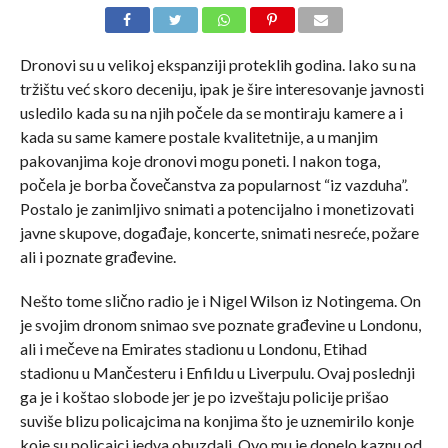
Dronovi su u velikoj ekspanziji proteklih godina. Iako su na
tržištu već skoro deceniju, ipak je šire interesovanje javnosti
usledilo kada su na njih počele da se montiraju kamere a i
kada su same kamere postale kvalitetnije, a u manjim
pakovanjima koje dronovi mogu poneti. I nakon toga,
počela je borba čovečanstva za popularnost “iz vazduha”.
Postalo je zanimljivo snimati a potencijalno i monetizovati
javne skupove, događaje, koncerte, snimati nesreće, požare
ali i poznate građevine.
Nešto tome slično radio je i Nigel Wilson iz Notingema. On
je svojim dronom snimao sve poznate građevine u Londonu,
ali i mečeve na Emirates stadionu u Londonu, Etihad
stadionu u Mančesteru i Enfildu u Liverpulu. Ovaj poslednji
ga je i koštao slobode jer je po izveštaju policije prišao
suviše blizu policajcima na konjima što je uznemirilo konje
koje su policajci jedva obuzdali. Ovo mu je donelo kaznu od