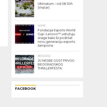
Ultimatum – od 08:30h
(Vračar)
HOME
Fondacija Esports World
Cup i Lenovo™ udružuju
snage kako bi podržali
novu generaciju esports
šampiona
BEOGRAD
JU NESBE GOST PRVOG
BEOGRADSKOG
THRILLERFESTA
FACEBOOK