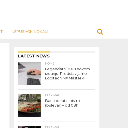
TI
NEPUSACKI LOKALI
LATEST NEWS
HOME
Legendarni MX u novom
izdanju: Predstavljamo
Logitech MX Master 4
BEOGRAD
Baristocratia bistro
(bulevar) – od 08h
BEOGRAD