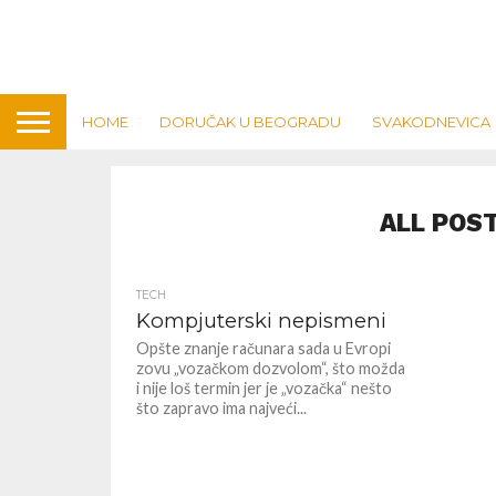
HOME
DORUČAK U BEOGRADU
SVAKODNEVICA
ALL POS
TECH
Kompjuterski nepismeni
Opšte znanje računara sada u Evropi
zovu „vozačkom dozvolom“, što možda
i nije loš termin jer je „vozačka“ nešto
što zapravo ima najveći...