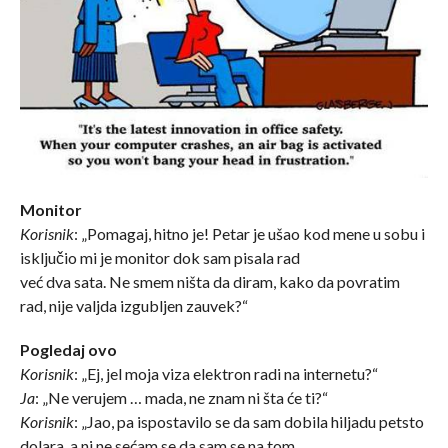
Monitor
Korisnik
: „Pomagaj, hitno je! Petar je ušao kod mene u sobu i
isključio mi je monitor dok sam pisala rad
već dva sata. Ne smem ništa da diram, kako da povratim
rad, nije valjda izgubljen zauvek?“
Pogledaj ovo
Korisnik
: „Ej, jel moja viza elektron radi na internetu?“
Ja
: „Ne verujem … mada, ne znam ni šta će ti?“
Korisnik
: „Jao, pa ispostavilo se da sam dobila hiljadu petsto
dolara, a ni ne sećam se da sam se na tom