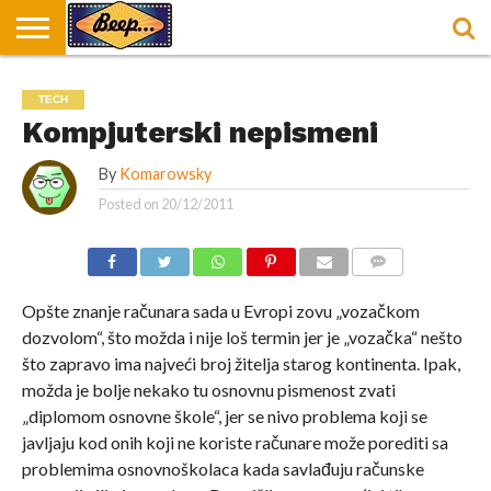
HOME
DORUČAK
SVAKODNEVICA
ENTERTAINMENT
LOKACIJE
HRANA I
NEPUSACKI
TECH
U
ZA
RECEPTI
LOKALI
BEOGRADU
DORUČAK
Kompjuterski nepismeni
By
Komarowsky
Posted on
20/12/2011
COMMENTS
Opšte znanje računara sada u Evropi zovu „vozačkom
dozvolom“, što možda i nije loš termin jer je „vozačka“ nešto
što zapravo ima najveći broj žitelja starog kontinenta. Ipak,
možda je bolje nekako tu osnovnu pismenost zvati
„diplomom osnovne škole“, jer se nivo problema koji se
javljaju kod onih koji ne koriste računare može porediti sa
problemima osnovnoškolaca kada savlađuju računske