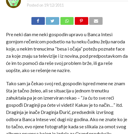
Posted on
19/12/2011
Pre neki dan me neki gospodin upravo u Banca Intesi
gornjom rečenicom podsetio na tu neku čudnu želju naroda
koje, u nekim trenucima “besa i očaja” potežu poznate face
za koje znaju sa televizije i iz novina, pod predpostavkom da
će im to pomoći da reše svoj problem brže, ili ga reše
uopšte, ako se rešenje ne nazire.
Tako sam ja čekao svoj red, gospodin ispred mene ne znam
šta je tačno želeo, ali se situacija u jednom trenutku
zahuktala pa je on iznerviran rekao – “Ja ću to sve reći
gospođi Draginji pa ćete vi videti! Kakav je to način…” itd.
Draginja je inače Draginja Đurić, predsednik izvršnog
odbora Banca Intese već dugi niz godina. Ako ne znate ko je
to tačno, evo njene fotografije kada se slikala za omot svog
albuma prvenca kojeg je izdala za Grand produkciju.