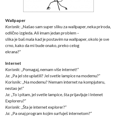
Wallpaper
Korisnik
: „Našao sam super sliku za wallpaper, neka priroda,
odlično izgleda. Ali imam jedan problem –
slika je baš mala kad je postavim na wallpaper, okolo je sve
crno, kako da mi bude onako, preko celog
ekrana?“
Internet
Korisnik
: „Pomagaj, nemam više internet!“
Ja
: „Pa jel ste uplatili? Jel svetle lampice na modemu?“
Korisnik: „Na modemu? Nemam internet na kompjuteru,
nestao je!“
Ja
: „To i pitam, jel svetle lampice, šta prijavljuje i Intenet
Exploreru?“
Korisnik
: „Šta je internet explorer?“
Ja
: „Pa onaj program kojim surfuješ internetom?“