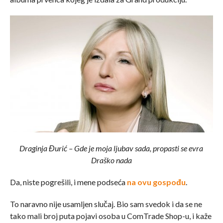
Draginja Đurić – Gde je moja ljubav sada, propasti se evra
Draško nada
Da, niste pogrešili, i mene podseća
na ovu gospođu
.
To naravno nije usamljen slučaj. Bio sam svedok i da se ne
tako mali broj puta pojavi osoba u ComTrade Shop-u, i kaže