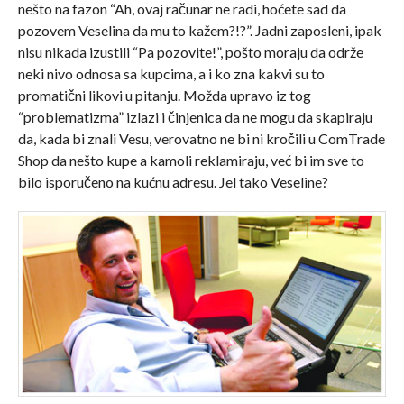
nešto na fazon “Ah, ovaj računar ne radi, hoćete sad da
pozovem Veselina da mu to kažem?!?”. Jadni zaposleni, ipak
nisu nikada izustili “Pa pozovite!”, pošto moraju da održe
neki nivo odnosa sa kupcima, a i ko zna kakvi su to
promatični likovi u pitanju. Možda upravo iz tog
“problematizma” izlazi i činjenica da ne mogu da skapiraju
da, kada bi znali Vesu, verovatno ne bi ni kročili u ComTrade
Shop da nešto kupe a kamoli reklamiraju, već bi im sve to
bilo isporučeno na kućnu adresu. Jel tako Veseline?