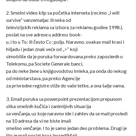
2. Smešni video klip sa početka interneta (recimo „I will
survive“ vanzemaljac ili neka od
televizijskih reklama sa izbora za reklamu godine 1998.),
poslat na sve adrese u address book-
u, i to u To: ili često Cc: polju. Naravno, ovakav mail krasi i
hiljadu i jedan znak veće od „>“ koji
simobliše da je poruka forwardovana preko zaposlenih u
Telekomu, pa Societe Generale banci,
pa do neke žene u knjigovodstvu Imleka, pa onda do nekog
od ministarstava, pa preko Agencije
za privredne registre stiže do vaše tetke, a ona šalje vama.
3. Email poruka sa powerpoint prezentacijom prepunom
slika smešnih kučića i zanimljivih situacija
sa venčanja, uz koje naravno ide i zahtev da se mail prosledi
na 10 adresa da vi ne biste imali
smešno venčanje. I to je samo jedan deo problema. Drugi je
što je mail poslat kroz IncrediMail