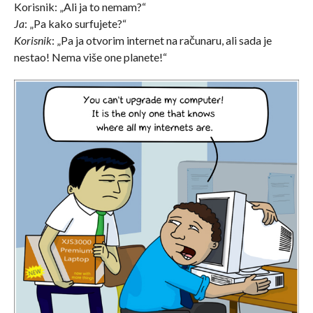
Korisnik: „Ali ja to nemam?“
Ja
: „Pa kako surfujete?“
Korisnik
: „Pa ja otvorim internet na računaru, ali sada je
nestao! Nema više one planete!“