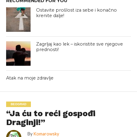
RECOMMENDED FOR YOU
Ostavite prošlost iza sebe i konačno
krenite dalje!
Zagrljaj kao lek – iskoristite sve njegove
prednosti!
Atak na moje zdravlje
BEOGRAD
“Ja ću to reći gospođi
Draginji!”
By
Komarowsky