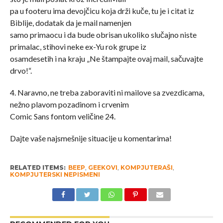
pa u footeru ima devojčicu koja drži kuče, tu je i citat iz
Biblije, dodatak da je mail namenjen
samo primaocu i da bude obrisan ukoliko slučajno niste
primalac, stihovi neke ex-Yu rok grupe iz
osamdesetih i na kraju „Ne štampajte ovaj mail, sačuvajte
drvo!“.
4. Naravno, ne treba zaboraviti ni mailove sa zvezdicama,
nežno plavom pozadinom i crvenim
Comic Sans fontom veličine 24.
Dajte vaše najsmešnije situacije u komentarima!
RELATED ITEMS:
BEEP
,
GEEKOVI
,
KOMPJUTERAŠI
,
KOMPJUTERSKI NEPISMENI