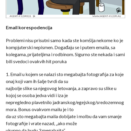
Email korespodencija
Problemi nisu prisutni samo kada ste komšija nekome ko je
kompjuterski nepismen. Događaju se i putem emaila, sa
kolegama, prijateljima i rodbinom. Sigurno ste nekada i sami
bili svedoci ovakvih hit poruka
1. Email u kojem se nalazi sto megabajta fotografija za koje
onaj koji vam ih šalje tvrdi da su
najbolje slike sa njegovog letovanja, a zapravo su slike u
kojoj se osoba jedva vidi i iza je
nepregledno plavetnilo jadranskog/egejskog/sredozemnog
mora. Bonus ovakvom mailu je i to
da uz sto megabajta maila dobijate i molbu da vam smanje
fotografije i vrate nazad, „ako može
ukupno da budu 3 megabajta“.