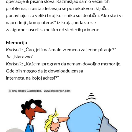
operacije ili pisana slova. Razmišljao sam o većini tih
problema, i zaista, dešavaju se po nekakvom ključu,
ponavljaju i za veliki broj korisnika su identični. Ako ste i vi
napredniji „kompjuteraš“ iz kraja, onda ste se
zasigurno susreli sa nekim od sledećih primera:
Memorija
Korisnik
: „Ćao, jel imaš malo vremena za jedno pitanje?“
Ja
: „Naravno“
Korisnik
: „Kaže mi program da nemam dovoljno memorije.
Gde bih mogao da je downloadujem sa
interneta, na kojoj adresi?“