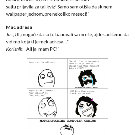
sajtu prijavila za taj kviz! Samo sam otišla da skinem
wallpaper jednom, pre nekoliko meseci!“
Mac adresa
Ja
: „Uf, moguće da su te banovali sa mreže, ajde sad ćemo da
vidimo koja ti je mek adresa…“
Korisnik
: „Ali ja imam PC!“