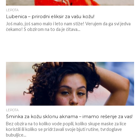
LEPOTA
Lubenica – prirodni eliksir za vašu kožu!
Još malo, još samo malo i leto nam stiže! Verujem da ga svi jedva
čekamo! S obzirom na to da je čitava...
LEPOTA
Šminka za kožu sklonu aknama – imamo rešenje za vas!
Bez obzira na to koliko vode popili, koliko skupe maske za lice
koristili ili koliko se pridržavali svoje bjuti rutine, tvrdoglave
bubuljice...