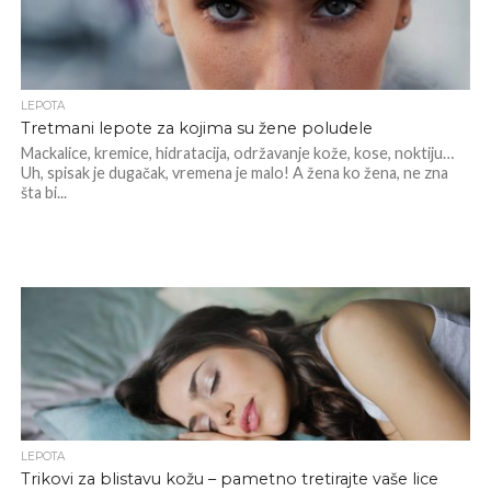
LEPOTA
Tretmani lepote za kojima su žene poludele
Mackalice, kremice, hidratacija, održavanje kože, kose, noktiju…
Uh, spisak je dugačak, vremena je malo! A žena ko žena, ne zna
šta bi...
LEPOTA
Trikovi za blistavu kožu – pametno tretirajte vaše lice