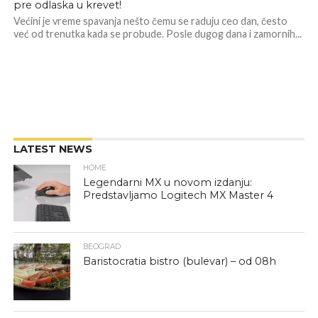
pre odlaska u krevet!
Većini je vreme spavanja nešto čemu se raduju ceo dan, često
već od trenutka kada se probude. Posle dugog dana i zamornih...
LATEST NEWS
HOME
Legendarni MX u novom izdanju:
Predstavljamo Logitech MX Master 4
BEOGRAD
Baristocratia bistro (bulevar) – od 08h