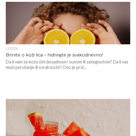
LEPOTA
Brinite o koži lica – hidrirajte je svakodnevno!
Da li vam se koža čini dosadnom i suvom ili zategnutom? Da li vas
muči perutanje ili svrab kože? Ovo je prvi...