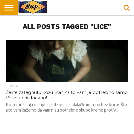
HOME
ALL POSTS TAGGED "LICE"
DORUČAK
SVAKODNEVICA
ENTERTAINMENT
LOKACIJE
HRANA I
NEPUSACKI
U
ZA
RECEPTI
LOKALI
BEOGRADU
DORUČAK
LEPOTA
Želite zategnutu kožu lica? Za to vam je potrebno samo
16 sekundi dnevno!
Ko to ne sanja o super glatkom, mladalačkom tenu bez bora? Šta
ako vam kažemo da vam nisu potrebne skupe kreme protiv...