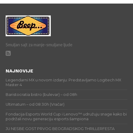
Smuljan sajt za manje-smuljane ljude
NAJNOVIJE
Legendarni MX u novom izdanju: Predstavljamo Logitech MX
Master 4
Baristocratia bistro (bulevar) – od 08h
Ultimatum – od 08:30h (Vračar)
Fondacija Esports World Cup i Lenovo™ udružuju snage kako bi
podržali novu generaciju esports šampiona
JU NESBE GOST PRVOG BEOGRADSKOG THRILLERFESTA