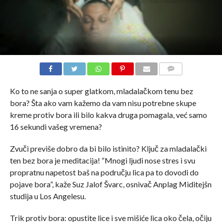
COMMENTS
Ko to ne sanja o super glatkom, mladalačkom tenu bez
bora? Šta ako vam kažemo da vam nisu potrebne skupe
kreme protiv bora ili bilo kakva druga pomagala, već samo
16 sekundi vašeg vremena?
Zvuči previše dobro da bi bilo istinito? Ključ za mladalački
ten bez bora je meditacija! “Mnogi ljudi nose stres i svu
propratnu napetost baš na području lica pa to dovodi do
pojave bora”, kaže Suz Jalof Švarc, osnivač Anplag Miditejšn
studija u Los Angelesu.
Trik protiv bora: opustite lice i sve mišiće lica oko čela, očiju