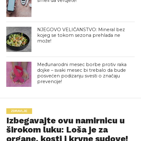
smeli da verujete!
NJEGOVO VELIČANSTVO: Mineral bez
kojeg se tokom sezona prehlada ne
može!
Međunarodni mesec borbe protiv raka
dojke – svaki mesec bi trebalo da bude
posvećen podizanju svesti o značaju
prevencije!
ZDRAVLJE
Izbegavajte ovu namirnicu u
širokom luku: Loša je za
organe, kosti i krvne sudove!