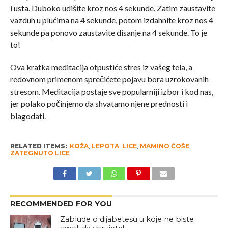
i usta. Duboko udišite kroz nos 4 sekunde. Zatim zaustavite
vazduh u plućima na 4 sekunde, potom izdahnite kroz nos 4
sekunde pa ponovo zaustavite disanje na 4 sekunde. To je
to!
Ova kratka meditacija otpustiće stres iz vašeg tela, a
redovnom primenom sprečićete pojavu bora uzrokovanih
stresom. Meditacija postaje sve popularniji izbor i kod nas,
jer polako počinjemo da shvatamo njene prednosti i
blagodati.
RELATED ITEMS:
KOŽA
,
LEPOTA
,
LICE
,
MAMINO ĆOŠE
,
ZATEGNUTO LICE
RECOMMENDED FOR YOU
Zablude o dijabetesu u koje ne biste