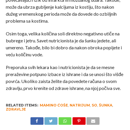
može da ubrza gubljenje kalcijuma iz kostiju, što nakon
dužeg vremenskog perioda može da dovede do ozbiljnih
problema sa kostima.
Osim toga, velika količina soli direktno negativno utiče na
bubrege i jetru. Savet nutricionista je da šunku jedete, ali
umereno. Takođe, bilo bi dobro da nakon obroka popijete i
veću količinu vode.
Preporuka svih lekara kao i nutricionista je da se mesne
preraževine potpuno izbace iz ishrane i da se unosi što višđe
povrća. Ukoliko zaista želite da povedete računa o svom
zdravlju, prvo krenite od zdrave ishrane, na njoj počiva sve.
RELATED ITEMS:
MAMINO ĆOŠE
,
NATRIJUM
,
SO
,
ŠUNKA
,
ZDRAVLJE