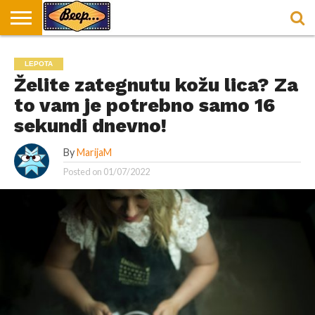
HOME
DORUČAK
SVAKODNEVICA
ENTERTAINMENT
LOKACIJE
HRANA I
NEPUSACKI
LEPOTA
U
ZA
RECEPTI
LOKALI
BEOGRADU
DORUČAK
Želite zategnutu kožu lica? Za
to vam je potrebno samo 16
sekundi dnevno!
By
MarijaM
Posted on
01/07/2022