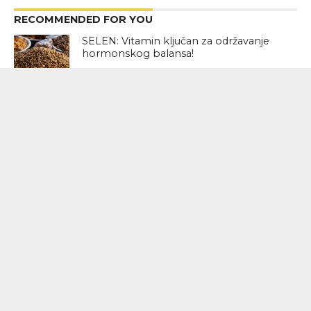
RECOMMENDED FOR YOU
SELEN: Vitamin ključan za održavanje
hormonskog balansa!
Zablude o dijabetesu u koje ne biste
smeli da verujete!
Pripremite napitak koji će vas
preporoditi!