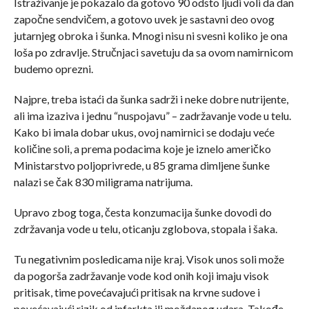
Istraživanje je pokazalo da gotovo 90 odsto ljudi voli da dan
započne sendvičem, a gotovo uvek je sastavni deo ovog
jutarnjeg obroka i šunka. Mnogi nisu ni svesni koliko je ona
loša po zdravlje. Stručnjaci savetuju da sa ovom namirnicom
budemo oprezni.
Najpre, treba istaći da šunka sadrži i neke dobre nutrijente,
ali ima izaziva i jednu “nuspojavu” – zadržavanje vode u telu.
Kako bi imala dobar ukus, ovoj namirnici se dodaju veće
količine soli, a prema podacima koje je iznelo američko
Ministarstvo poljoprivrede, u 85 grama dimljene šunke
nalazi se čak 830 miligrama natrijuma.
Upravo zbog toga, česta konzumacija šunke dovodi do
zdržavanja vode u telu, oticanju zglobova, stopala i šaka.
Tu negativnim posledicama nije kraj. Visok unos soli može
da pogorša zadržavanje vode kod onih koji imaju visok
pritisak, time povećavajući pritisak na krvne sudove i
povećavajući rizik od infarkta ili moždanog udara. Takođe,