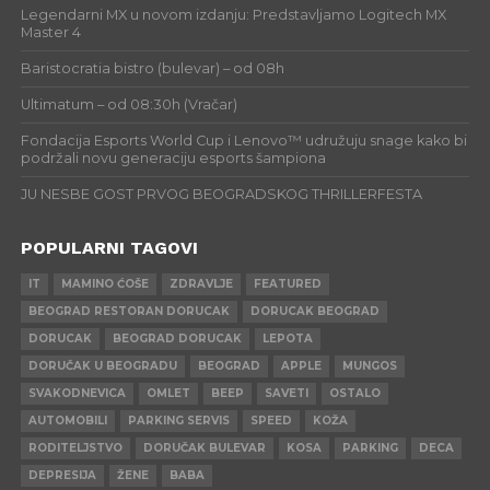
Legendarni MX u novom izdanju: Predstavljamo Logitech MX
Master 4
Baristocratia bistro (bulevar) – od 08h
Ultimatum – od 08:30h (Vračar)
Fondacija Esports World Cup i Lenovo™ udružuju snage kako bi
podržali novu generaciju esports šampiona
JU NESBE GOST PRVOG BEOGRADSKOG THRILLERFESTA
POPULARNI TAGOVI
IT
MAMINO ĆOŠE
ZDRAVLJE
FEATURED
BEOGRAD RESTORAN DORUCAK
DORUCAK BEOGRAD
DORUCAK
BEOGRAD DORUCAK
LEPOTA
DORUČAK U BEOGRADU
BEOGRAD
APPLE
MUNGOS
SVAKODNEVICA
OMLET
BEEP
SAVETI
OSTALO
AUTOMOBILI
PARKING SERVIS
SPEED
KOŽA
RODITELJSTVO
DORUČAK BULEVAR
KOSA
PARKING
DECA
DEPRESIJA
ŽENE
BABA