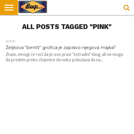
HOME
ALL POSTS TAGGED "PINK"
DORUČAK
SVAKODNEVICA
ENTERTAINMENT
LOKACIJE
HRANA I
NEPUSACKI
U
ZA
RECEPTI
LOKALI
BEOGRADU
DORUČAK
HOME
Željkova “bentli” grofica je zapravo njegova majka?
Znam, mnogi će reći da je ovo pravi “estradni” blog, ali ne mogu
da pređem preko činjenice da neko pokušava da na...