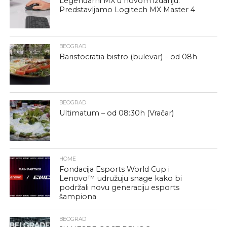
Legendarni MX u novom izdanju:
Predstavljamo Logitech MX Master 4
BEOGRAD
Baristocratia bistro (bulevar) – od 08h
BEOGRAD
Ultimatum – od 08:30h (Vračar)
HOME
Fondacija Esports World Cup i
Lenovo™ udružuju snage kako bi
podržali novu generaciju esports
šampiona
BEOGRAD