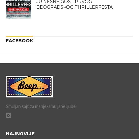
JU NESBE GOST PRVOG
BEOGRADSKOG THRILLERFESTA
FACEBOOK
Smuljan sajt za manje-smuljane ljude
NAJNOVIJE