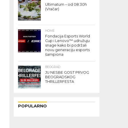
Ultimatum – od 08:30h
(Vračar)
HOME
Fondacija Esports World
Cup i Lenovo™ udružuju
snage kako bi podržali
novu generaciju esports
šampiona
BEOGRAD
JU NESBE GOST PRVOG
BEOGRADSKOG
THRILLERFESTA
POPULARNO