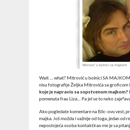
Wait … what? Mitrović u bolnici SA MAJKOM?!
nisu fotografije Željka Mitrovića sa groficom
koje je napravio sa sopstvenom majkom?
K
pomenuta frau Liza… Pa jel se to neko zaje*ava
Ako pogledate komentare na Blic-ovu vest, pri
majka. Još možda i važnije od toga, jedan od re
nepostojeća osoba kontaktirao me je sa pitanje