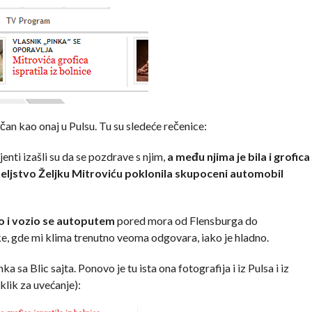
ličan kao onaj u Pulsu. Tu su sledeće rečenice:
enti izašli su da se pozdrave s njim,
a među njima je bila i grofica
ateljstvo Željku Mitroviću poklonila skupoceni automobil
ao i vozio se autoputem
pored mora od Flensburga do
, gde mi klima trenutno veoma odgovara, iako je hladno.
 sa Blic sajta. Ponovo je tu ista ona fotografija i iz Pulsa i iz
klik za uvećanje):