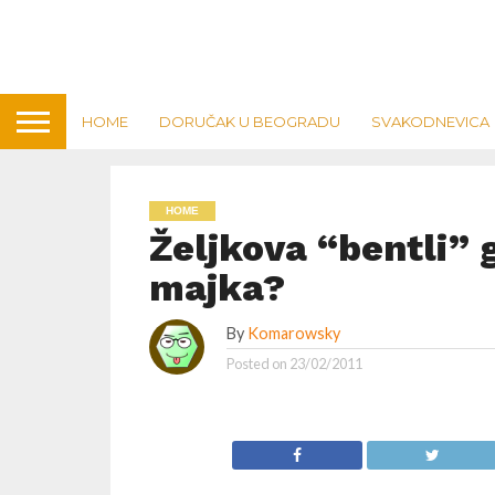
HOME
DORUČAK U BEOGRADU
SVAKODNEVICA
HOME
Željkova “bentli” 
majka?
By
Komarowsky
Posted on
23/02/2011