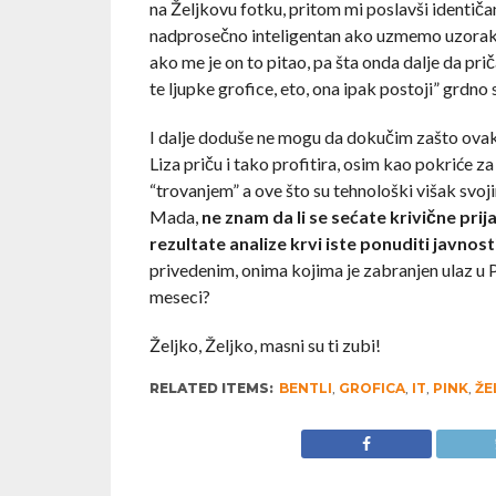
na Željkovu fotku, pritom mi poslavši identičan
nadprosečno inteligentan ako uzmemo uzorak živa
ako me je on to pitao, pa šta onda dalje da pri
te ljupke grofice, eto, ona ipak postoji” grdno 
I dalje doduše ne mogu da dokučim zašto ovako
Liza priču i tako profitira, osim kao pokriće z
“trovanjem” a ove što su tehnološki višak sv
Mada,
ne znam da li se sećate krivične pri
rezultate analize krvi iste ponuditi javnost
privedenim, onima kojima je zabranjen ulaz u 
meseci?
Željko, Željko, masni su ti zubi!
RELATED ITEMS:
BENTLI
,
GROFICA
,
IT
,
PINK
,
ŽE