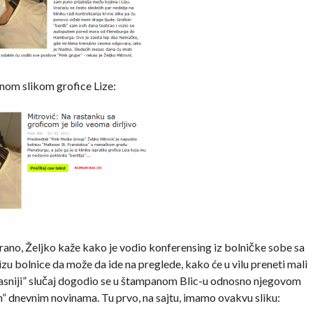
pnom slikom grofice Lize:
terano, Željko kaže kako je vodio konferensing iz bolničke sobe sa
u bolnice da može da ide na preglede, kako će u vilu preneti mali
“opasniji” slučaj dogodio se u štampanom Blic-u odnosno njegovom
im” dnevnim novinama. Tu prvo, na sajtu, imamo ovakvu sliku: