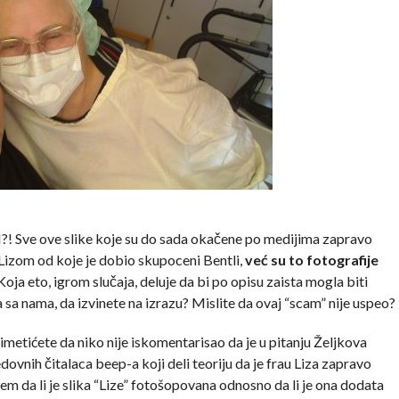
 Sve ove slike koje su do sada okačene po medijima zapravo
 Lizom od koje je dobio skupoceni Bentli,
već su to fotografije
oja eto, igrom slučaja, deluje da bi po opisu zaista mogla biti
 sa nama, da izvinete na izrazu? Mislite da ovaj “scam” nije uspeo?
metićete da niko nije iskomentarisao da je u pitanju Željkova
dovnih čitalaca beep-a koji deli teoriju da je frau Liza zapravo
m da li je slika “Lize” fotošopovana odnosno da li je ona dodata