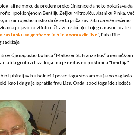
” blog, ali ne mogu da pređem preko činjenice da neko pokušava da
rofici i poklonjenom Bentliju Željku Mitroviću, vlasniku Pinka. Već
, ali sam ujedno mislio da će se tu priča završiti i da više nećemo
inama pojavio novi info o čitavom slučaju, kojeg naravno prate i
a rastanku sa groficom je bilo veoma dirljivo
“, Puls (Blic
g sadržaja:
trović je napustio bolnicu “Malteser St. Franziskus” u nemačkom
 ispratila grofica Liza koja mu je nedavno poklonila “bentlija”
.
io ljubitelj svih u bolnici, i pored toga što sam mu jasno naglasio
), kao i da ga je ispratila frau Liza. Onda ispod toga ide sledeća