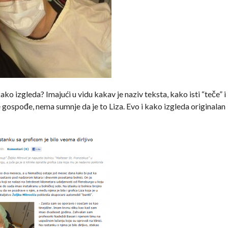
 kako izgleda? Imajući u vidu kakav je naziv teksta, kako isti “teče” i
e gospođe, nema sumnje da je to Liza. Evo i kako izgleda originalan