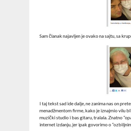
Sam članak najavljen je ovako na sajtu, sa kru
I taj tekst sad ide dalje, ne zanima nas on pre
menadžmentom firme, kako je iznajmio vilu bliz
muzički studio i bas gitaru, tralala. Znatno 
internet izdanju, jer ipak govorimo o “ozbiljn