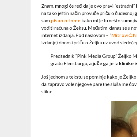
Znam, mnogi će reći da je ovo pravi “estradni
na tako jeftin način provuče priču o čudesnoj g
sam
pisao o tome
kako mi je tu nešto sumnjivo
voditi računa o Žeksu. Međutim, danas se u nov
internet izdanja. Pod naslovom – “
Mitrović: N
izdanje) donosi priču o Željku uz uvod sledeće
Predsednik “Pink Media Group” Željko Mi
gradu Flensburgu,
a juče ga je iz klinike
Još jednom u tekstu se pominje kako je Željko b
da zapravo vole njegove pare (ne sluša me čovek
slika: