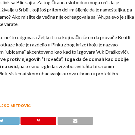
 link sa Blic sajta. Za tog čitaoca slobodno mogu reći da je
lja u Srbiji, koji još pritom deli mišljenje da je nameštaljka, pa
čamo? Ako mislite da većina nije odreagovala sa “Ah, pa evo je slika
se varate.
 nešto odgovara Željku tj. na koji način će on da provuče Bentli-
a otkaze koje je razdelio u Pinku zbog krize (koju je nazvao
ojim “ubicama” akcentovano kao kad to izgovara Vuk Drašković).
jave protiv njegovih “trovača”, toga da će odmah kad dobije
i na uvid
, na to smo izgleda svi zaboravili. Šta bi sa onim
Pink, sistematskom ubacivanju otrova u hranu u proteklih x
LJKO MITROVIĆ