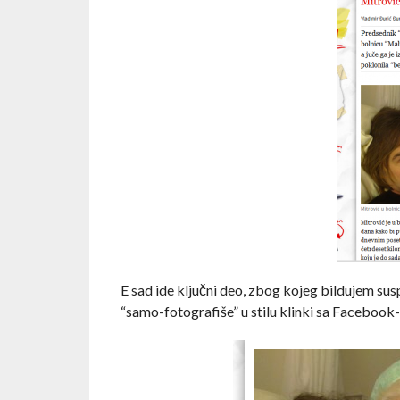
E sad ide ključni deo, zbog kojeg bildujem sus
“samo-fotografiše” u stilu klinki sa Facebook