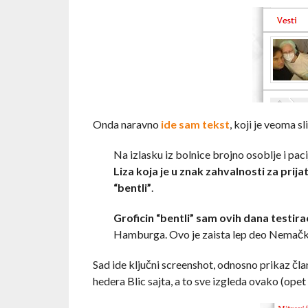
Onda naravno
ide sam tekst
, koji je veoma s
Na izlasku iz bolnice brojno osoblje i pacij
Liza koja je u znak zahvalnosti za prij
“bentli”
.
Groficin “bentli” sam ovih dana testir
Hamburga. Ovo je zaista lep deo Nemačke
Sad ide ključni screenshot, odnosno prikaz članka
hedera Blic sajta, a to sve izgleda ovako (opet 