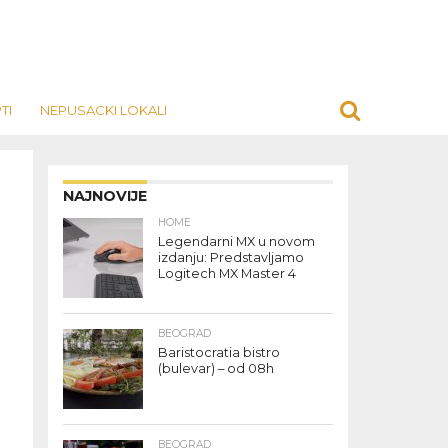
TI
NEPUSACKI LOKALI
NAJNOVIJE
HOME
Legendarni MX u novom
izdanju: Predstavljamo
Logitech MX Master 4
BEOGRAD
Baristocratia bistro
(bulevar) – od 08h
BEOGRAD