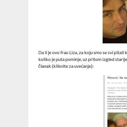
Da li je ovo frau Liza, za koju smo se svi pitali
koliko je puta pominje, uz pritom izgled starij
članak (kliknite za uvećanje):