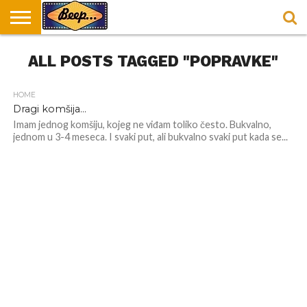
HOME
ALL POSTS TAGGED "POPRAVKE"
DORUČAK
SVAKODNEVICA
ENTERTAINMENT
LOKACIJE
HRANA I
NEPUSACKI
U
ZA
RECEPTI
LOKALI
BEOGRADU
DORUČAK
HOME
Dragi komšija…
Imam jednog komšiju, kojeg ne viđam toliko često. Bukvalno,
jednom u 3-4 meseca. I svaki put, ali bukvalno svaki put kada se...