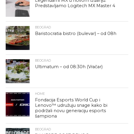
Legendarni MX u novom izdanju:
Predstavljamo Logitech MX Master 4
BEOGRAD
Baristocratia bistro (bulevar) – od 08h
BEOGRAD
Ultimatum – od 08:30h (Vračar)
HOME
Fondacija Esports World Cup i
Lenovo™ udružuju snage kako bi
podržali novu generaciju esports
šampiona
BEOGRAD