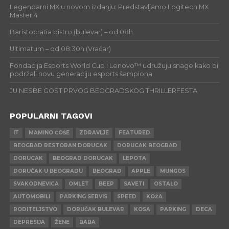
Legendarni MX u novom izdanju: Predstavljamo Logitech MX
Master 4
Baristocratia bistro (bulevar) – od 08h
Ultimatum – od 08:30h (Vračar)
Fondacija Esports World Cup i Lenovo™ udružuju snage kako bi
podržali novu generaciju esports šampiona
JU NESBE GOST PRVOG BEOGRADSKOG THRILLERFESTA
POPULARNI TAGOVI
IT
MAMINO ĆOŠE
ZDRAVLJE
FEATURED
BEOGRAD RESTORAN DORUCAK
DORUCAK BEOGRAD
DORUCAK
BEOGRAD DORUCAK
LEPOTA
DORUČAK U BEOGRADU
BEOGRAD
APPLE
MUNGOS
SVAKODNEVICA
OMLET
BEEP
SAVETI
OSTALO
AUTOMOBILI
PARKING SERVIS
SPEED
KOŽA
RODITELJSTVO
DORUČAK BULEVAR
KOSA
PARKING
DECA
DEPRESIJA
ŽENE
BABA