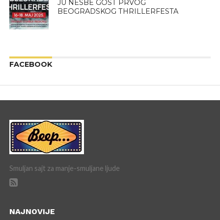
JU NESBE GOST PRVOG
BEOGRADSKOG THRILLERFESTA
FACEBOOK
Smuljan sajt za manje-smuljane ljude
NAJNOVIJE