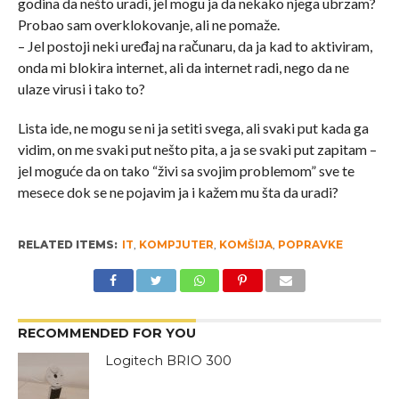
godina da nešto uradi, jel mogu ja da nekako njega ubrzam?
Probao sam overklokovanje, ali ne pomaže.
– Jel postoji neki uređaj na računaru, da ja kad to aktiviram,
onda mi blokira internet, ali da internet radi, nego da ne
ulaze virusi i tako to?
Lista ide, ne mogu se ni ja setiti svega, ali svaki put kada ga
vidim, on me svaki put nešto pita, a ja se svaki put zapitam –
jel moguće da on tako “živi sa svojim problemom” sve te
mesece dok se ne pojavim ja i kažem mu šta da uradi?
RELATED ITEMS:
IT
,
KOMPJUTER
,
KOMŠIJA
,
POPRAVKE
RECOMMENDED FOR YOU
Logitech BRIO 300