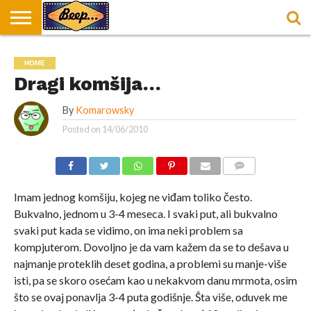
HOME
DORUČAK
SVAKODNEVICA
ENTERTAINMENT
LOKACIJE
HRANA I
NEPUSACKI
HOME
U
ZA
RECEPTI
LOKALI
BEOGRADU
DORUČAK
Dragi komšija…
By
Komarowsky
Posted on
14/06/2010
COMMENTS
Imam jednog komšiju, kojeg ne viđam toliko često.
Bukvalno, jednom u 3-4 meseca. I svaki put, ali bukvalno
svaki put kada se vidimo, on ima neki problem sa
kompjuterom. Dovoljno je da vam kažem da se to dešava u
najmanje proteklih deset godina, a problemi su manje-više
isti, pa se skoro osećam kao u nekakvom danu mrmota, osim
što se ovaj ponavlja 3-4 puta godišnje. Šta više, oduvek me