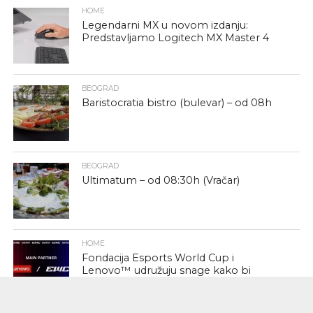
HOME
Legendarni MX u novom izdanju:
Predstavljamo Logitech MX Master 4
BEOGRAD
Baristocratia bistro (bulevar) – od 08h
BEOGRAD
Ultimatum – od 08:30h (Vračar)
HOME
Fondacija Esports World Cup i
Lenovo™ udružuju snage kako bi
podržali novu generaciju esports
šampiona