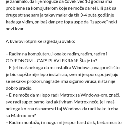
je zanimalo, da li je moguće da čovek već 10 godina ima
probleme sa kompjuterom koje ne može da reši, ili pak sa
druge strane sam ja takav maler da tih 3-4 puta godišnje
kada ga vidim, on baš dan pre toga uspe da “izazove” neki
novi kvar.
A kvarovi otprilike izgledaju ovako:
– Radim na kompjuteru, i onako radim, radim, radim i
ODJEDNOM – CAP! PLAVI EKRAN! Šta je to?
– E, jel imaš nekoga da mi instalira Windows, ovaj prošli što
je bio uopšte nije lepo instalirao, sve mi je sporo, pojavljuju
se nekakvi prozori, nagrade, ima sigurno virusa, ništa nije
dobro uradio.
– E, ne može da mi lepo radi Matrox sa Windows-om, znači,
sve radi super, samo kad aktiviram Matrox neće, jel imaš
nekoga ko zna da namesti taj Windows da radi kako treba
sa Matrox-om?
– Radim montažu, i mnogo mi je spor hard disk, treba mu sto