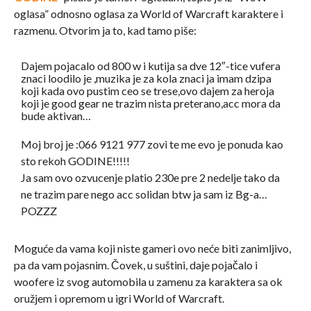
oglasa” odnosno oglasa za World of Warcraft karaktere i
razmenu. Otvorim ja to, kad tamo piše:
Dajem pojacalo od 800 w i kutija sa dve 12″-tice vufera
znaci loodilo je ,muzika je za kola znaci ja imam dzipa
koji kada ovo pustim ceo se trese,ovo dajem za heroja
koji je good gear ne trazim nista preterano,acc mora da
bude aktivan…
Moj broj je :066 9121 977 zovi te me evo je ponuda kao
sto rekoh GODINE!!!!!
Ja sam ovo ozvucenje platio 230e pre 2 nedelje tako da
ne trazim pare nego acc solidan btw ja sam iz Bg-a…
POZZZ
Moguće da vama koji niste gameri ovo neće biti zanimljivo,
pa da vam pojasnim. Čovek, u suštini, daje pojačalo i
woofere iz svog automobila u zamenu za karaktera sa ok
oružjem i opremom u igri World of Warcraft.