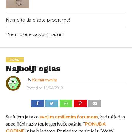
Nemojte da pišete programe!
“Ne možete zatvoriti račun”
HOME
Najbolji oglas
By
Komarowsky
Posted on
13/06/2010
Surfujem ja tako
svojim omiljenim forumom
, kad mi jedan
specifični naziv topica, privuče pažnju. “
PONUDA
GODINE
” pisalo je tamo. Pogledam, topic je iz “WoW