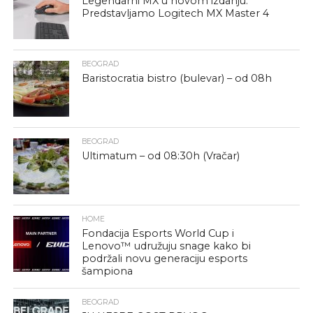
Legendarni MX u novom izdanju:
Predstavljamo Logitech MX Master 4
BEOGRAD
Baristocratia bistro (bulevar) – od 08h
BEOGRAD
Ultimatum – od 08:30h (Vračar)
HOME
Fondacija Esports World Cup i
Lenovo™ udružuju snage kako bi
podržali novu generaciju esports
šampiona
BEOGRAD