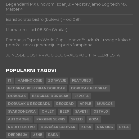
Legendarni MX u novom izdanju: Predstavljamo Logitech MX
Master 4
Baristocratia bistro (bulevar) – od 08h
Ultimatum – od 08:30h (Vračar)
Fondacija Esports World Cup i Lenovo™ udružuju snage kako bi
podržali novu generaciju esports šampiona
JU NESBE GOST PRVOG BEOGRADSKOG THRILLERFESTA
POPULARNI TAGOVI
IT
MAMINO ĆOŠE
ZDRAVLJE
FEATURED
BEOGRAD RESTORAN DORUCAK
DORUCAK BEOGRAD
DORUCAK
BEOGRAD DORUCAK
LEPOTA
DORUČAK U BEOGRADU
BEOGRAD
APPLE
MUNGOS
SVAKODNEVICA
OMLET
BEEP
SAVETI
OSTALO
AUTOMOBILI
PARKING SERVIS
SPEED
KOŽA
RODITELJSTVO
DORUČAK BULEVAR
KOSA
PARKING
DECA
DEPRESIJA
ŽENE
BABA