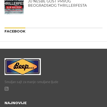
JU NESBE GOST PRVOG
BEOGRADSKOG THRILLERFESTA
FACEBOOK
Smuljan sajt za manje-smuljane ljude
NAJNOVIJE