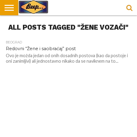
HOME
ALL POSTS TAGGED "ŽENE VOZAČI"
DORUČAK
SVAKODNEVICA
ENTERTAINMENT
LOKACIJE
HRANA I
NEPUSACKI
U
ZA
RECEPTI
LOKALI
BEOGRADU
DORUČAK
BEOGRAD
Redovni “Žene i saobraćaj” post
Ovo je možda jedan od onih dosadnih postova (kao da postoje i
oni zanimljivi) ali jednostavno nikako da se naviknem na to...