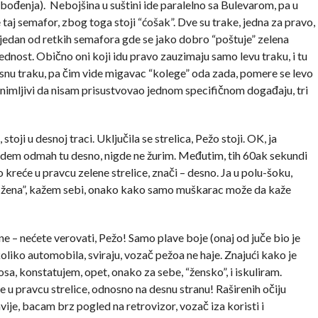
đenja). Nebojšina u suštini ide paralelno sa Bulevarom, pa u
 taj semafor, zbog toga stoji “ćošak”. Dve su trake, jedna za pravo,
e jedan od retkih semafora gde se jako dobro “poštuje” zelena
prednost. Obično oni koji idu pravo zauzimaju samo levu traku, i tu
snu traku, pa čim vide migavac “kolege” oda zada, pomere se levo
 zanimljivi da nisam prisustvovao jednom specifičnom događaju, tri
oji u desnoj traci. Uključila se strelica, Pežo stoji. OK, ja
, idem odmah tu desno, nigde ne žurim. Međutim, tih 60ak sekundi
kreće u pravcu zelene strelice, znači – desno. Ja u polu-šoku,
, žena”, kažem sebi, onako kako samo muškarac može da kaže
ene – nećete verovati, Pežo! Samo plave boje (onaj od juče bio je
oliko automobila, sviraju, vozač pežoa ne haje. Znajući kako je
sa, konstatujem, opet, onako za sebe, “žensko”, i iskuliram.
e u pravcu strelice, odnosno na desnu stranu! Raširenih očiju
ije, bacam brz pogled na retrovizor, vozač iza koristi i