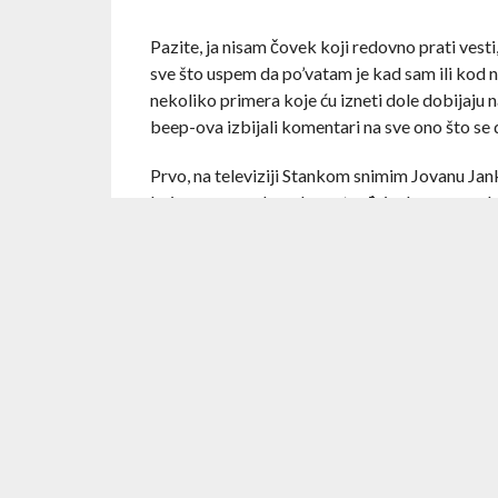
Pazite, ja nisam čovek koji redovno prati vest
sve što uspem da po’vatam je kad sam ili kod ne
nekoliko primera koje ću izneti dole dobijaju 
beep-ova izbijali komentari na sve ono što se 
Prvo, na televiziji Stankom snimim Jovanu Janko
kojem ona u neku ruku potvrđuje da se zeznula
programa upravo vi (vrlo skromno – prim.aut) 
tako lako, i da je u stvari cela ekipa odgovor
PINK, kao što rekoh skoro priznala da se zezn
začudilo jeste to što je mlada novinarka/vodit
meni…”. OK, valjda bi neko ko se “bavi rečima” 
posebno ako putem televizije oblikuje umove m
OK, nevermind … negde oko Uskrsa, televizija 
se mogućnost produženja roka za vađenje novih 
interpretacija B92, ali je svakako – pogrešna
vidim kako bi iko mogao da produži rok za vađ