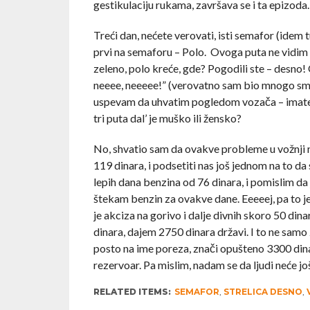
gestikulaciju rukama, završava se i ta epizoda.
Treći dan, nećete verovati, isti semafor (idem 
prvi na semaforu – Polo. Ovoga puta ne vidim k
zeleno, polo kreće, gde? Pogodili ste – desno!
neeee, neeeee!” (verovatno sam bio mnogo sme
uspevam da uhvatim pogledom vozača – imate tr
tri puta dal’ je muško ili žensko?
No, shvatio sam da ovakve probleme u vožnji ne
119 dinara, i podsetiti nas još jednom na to da
lepih dana benzina od 76 dinara, i pomislim da 
štekam benzin za ovakve dane. Eeeeej, pa to je
je akciza na gorivo i dalje divnih skoro 50 di
dinara, dajem 2750 dinara državi. I to ne samo
posto na ime poreza, znači opušteno 3300 dina
rezervoar. Pa mislim, nadam se da ljudi neće jo
RELATED ITEMS:
SEMAFOR
,
STRELICA DESNO
,