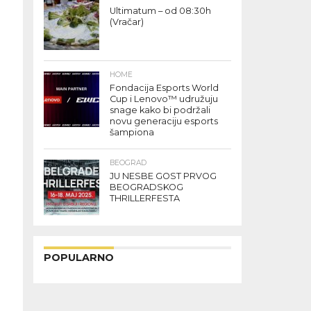
Ultimatum – od 08:30h
(Vračar)
HOME
Fondacija Esports World
Cup i Lenovo™ udružuju
snage kako bi podržali
novu generaciju esports
šampiona
BEOGRAD
JU NESBE GOST PRVOG
BEOGRADSKOG
THRILLERFESTA
POPULARNO