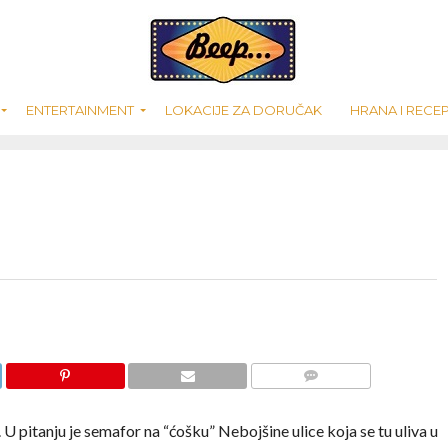
ENTERTAINMENT
LOKACIJE ZA DORUČAK
HRANA I RECEP
COMMENTS
U pitanju je semafor na “ćošku” Nebojšine ulice koja se tu uliva u