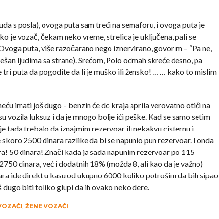
tuda s posla), ovoga puta sam treći na semaforu, i ovoga puta je
o je vozač, čekam neko vreme, strelica je uključena, pali se
 Ovoga puta, više razočarano nego iznervirano, govorim – “Pa ne,
šan ljudima sa strane). Srećom, Polo odmah skreće desno, pa
i puta da pogodite da li je muško ili žensko! … … kako to mislim
ću imati još dugo – benzin će do kraja aprila verovatno otići na
 su vozila luksuz i da je mnogo bolje ići peške. Kad se samo setim
je tada trebalo da iznajmim rezervoar ili nekakvu cisternu i
 skoro 2500 dinara razlike da bi se napunio pun rezervoar. I onda
nara! 50 dinara! Znači kada ja sada napunim rezervoar po 115
 2750 dinara, već i dodatnih 18% (možda 8, ali kao da je važno)
ra ide direkt u kasu od ukupno 6000 koliko potrošim da bih sipao
š dugo biti toliko glupi da ih ovako neko dere.
VOZAČI
,
ŽENE VOZAČI