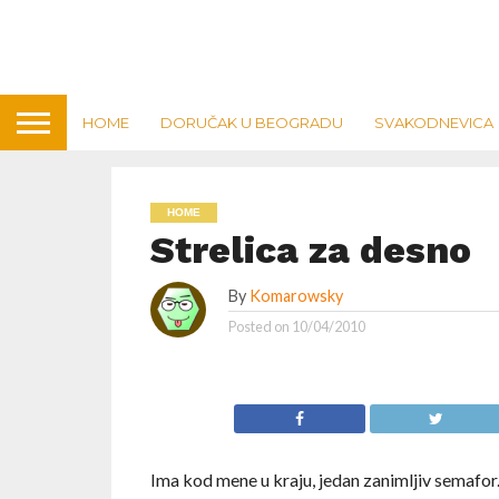
HOME
DORUČAK U BEOGRADU
SVAKODNEVICA
HOME
Strelica za desno
By
Komarowsky
Posted on
10/04/2010
Ima kod mene u kraju, jedan zanimljiv semafor. 