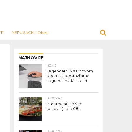
TI
NEPUSACKI LOKALI
NAJNOVIJE
HOME
Legendarni MX u novom
izdanju: Predstavljamo
Logitech MX Master 4
BEOGRAD
Baristocratia bistro
(bulevar) – od 08h
BEOGRAD