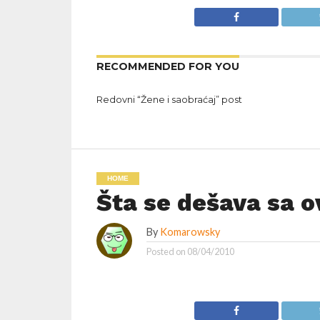
RECOMMENDED FOR YOU
Redovni “Žene i saobraćaj” post
HOME
Šta se dešava sa 
By
Komarowsky
Posted on
08/04/2010