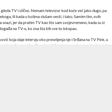
i, gleda TV i slično. Nemam televizor kod kuće već jako dugo, pa
koga, ili kada u kolima slušam vesti, i tako. Samim tim, ovih
na snazi, jer da pratim TV kao što sam svojevremeno, kada su iz
događa na TV-u, ko zna šta bih sve tu iskopao.
vić koja daje intervju oko preseljenja nje i Srđana na TV Pink, u
, nekom frazom tipa “I onda mislite da ste razlog uspeha jutarnjeg
međutim kada pređete na drugu televiziju vidite da to ne ide baš
na za uspeh”. Ne želim da komentarišem što je ovim napljuvala
ula i pomogla podizanju morala Tijaniću, međutim ono što me je
eljka više puta u emisiji rekla “Dajem meni za pravo”, “Uzimam
trebalo da zna da je potrebno da upotrebi “sebi” ili “sebe”,
ladih ljudi.
B92, prenose izjavu Ivice Dačića koji kaže nešto kao – “Razmatra
dokumenata”. Ne znam da li je on ovo izjavio, ili je to
. Možda će da bude produžen rok važenja starih dokumenata, ali ne
enje novih dokumenta. Kada istakne taj rok, šta se dešava, niko