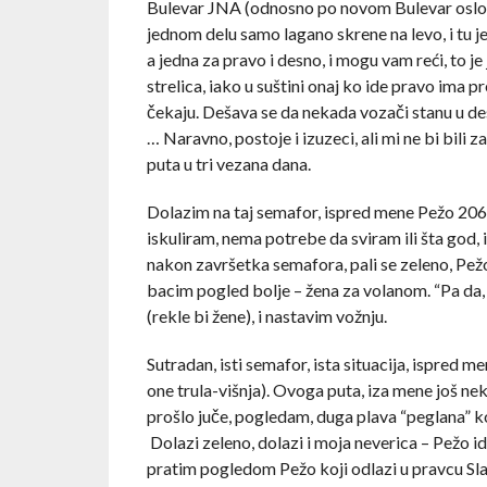
Bulevar JNA (odnosno po novom Bulevar oslobo
jednom delu samo lagano skrene na levo, i tu je
a jedna za pravo i desno, i mogu vam reći, to j
strelica, iako u suštini onaj ko ide pravo ima 
čekaju. Dešava se da nekada vozači stanu u de
… Naravno, postoje i izuzeci, ali mi ne bi bili
puta u tri vezana dana.
Dolazim na taj semafor, ispred mene Pežo 206, st
iskuliram, nema potrebe da sviram ili šta god
nakon završetka semafora, pali se zeleno, Pežo 
bacim pogled bolje – žena za volanom. “Pa da
(rekle bi žene), i nastavim vožnju.
Sutradan, isti semafor, ista situacija, ispred m
one trula-višnja). Ovoga puta, iza mene još nek
prošlo juče, pogledam, duga plava “peglana” ko
Dolazi zeleno, dolazi i moja neverica – Pežo id
pratim pogledom Pežo koji odlazi u pravcu Slav