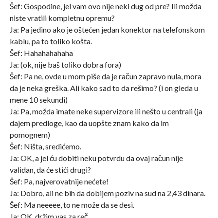
Šef: Gospodine, jel vam ovo nije neki dug od pre? Ili možda
niste vratili kompletnu opremu?
Ja: Pa jedino ako je oštećen jedan konektor na telefonskom
kablu, pa to toliko košta.
Šef: Hahahahahaha
Ja: (ok, nije baš toliko dobra fora)
Šef: Pa ne, ovde u mom piše da je račun zapravo nula, mora
da je neka greška. Ali kako sad to da rešimo? (i on gleda u
mene 10 sekundi)
Ja: Pa, možda imate neke supervizore ili nešto u centrali (ja
dajem predloge, kao da uopšte znam kako da im
pomognem)
Šef: Ništa, sredićemo.
Ja: OK, a jel ću dobiti neku potvrdu da ovaj račun nije
validan, da će stići drugi?
Šef: Pa, najverovatnije nećete!
Ja: Dobro, ali ne bih da dobijem poziv na sud na 2,43 dinara.
Šef: Ma neeeee, to ne može da se desi.
Ja: OK, držim vas za reč.