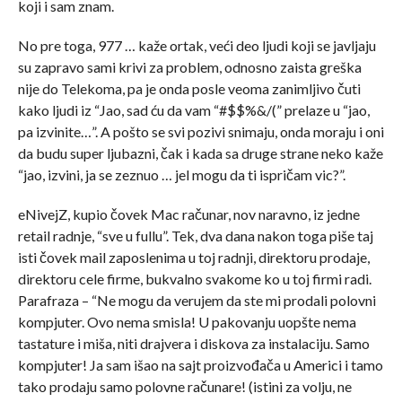
koji i sam znam.
No pre toga, 977 … kaže ortak, veći deo ljudi koji se javljaju
su zapravo sami krivi za problem, odnosno zaista greška
nije do Telekoma, pa je onda posle veoma zanimljivo čuti
kako ljudi iz “Jao, sad ću da vam “#$$%&/(” prelaze u “jao,
pa izvinite…”. A pošto se svi pozivi snimaju, onda moraju i oni
da budu super ljubazni, čak i kada sa druge strane neko kaže
“jao, izvini, ja se zeznuo … jel mogu da ti ispričam vic?”.
eNivejZ, kupio čovek Mac računar, nov naravno, iz jedne
retail radnje, “sve u fullu”. Tek, dva dana nakon toga piše taj
isti čovek mail zaposlenima u toj radnji, direktoru prodaje,
direktoru cele firme, bukvalno svakome ko u toj firmi radi.
Parafraza – “Ne mogu da verujem da ste mi prodali polovni
kompjuter. Ovo nema smisla! U pakovanju uopšte nema
tastature i miša, niti drajvera i diskova za instalaciju. Samo
kompjuter! Ja sam išao na sajt proizvođača u Americi i tamo
tako prodaju samo polovne računare! (istini za volju, ne