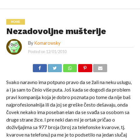
HOME
Nezadovoljne mušterije
By
Komarowsky
Posted on
12/01/2010
Svako naravno ima potpuno pravo da se žali na neku uslugu,
a i ja sam to činio više puta. Još kada se dogodi da problem
pravi kompanija koja je dobro poznata po tome da nije baš
najprofesionalnija ili da joj se greške često dešavaju, onda
čovek nekako ima poseban elan da se svađa sa osobom sa
druge strane žice. I pre neki dan mi je ortak pričao o
doživljajima sa 977 broja (broj za telefonske kvarove, tj.
kvarove na telefonu) pa me je to podsetilo na jedan slučaj