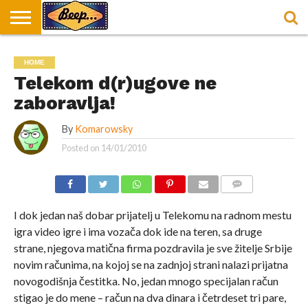
HOME
DORUČAK
SVAKODNEVICA
ENTERTAINMENT
LOKACIJE
HRANA I
NEPUSACKI
HOME
U
ZA
RECEPTI
LOKALI
BEOGRADU
DORUČAK
Telekom d(r)ugove ne
zaboravlja!
By
Komarowsky
Posted on
14/01/2010
COMMENTS
I dok jedan naš dobar prijatelj u Telekomu na radnom mestu
igra video igre i ima vozača dok ide na teren, sa druge
strane, njegova matična firma pozdravila je sve žitelje Srbije
novim računima, na kojoj se na zadnjoj strani nalazi prijatna
novogodišnja čestitka. No, jedan mnogo specijalan račun
stigao je do mene – račun na dva dinara i četrdeset tri pare,