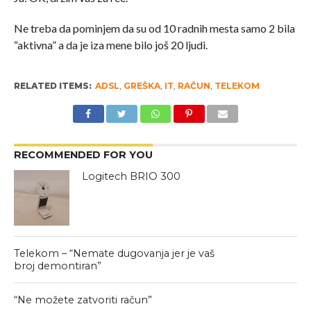
Ne treba da pominjem da su od 10 radnih mesta samo 2 bila
“aktivna” a da je iza mene bilo još 20 ljudi.
RELATED ITEMS:
ADSL
,
GREŠKA
,
IT
,
RAČUN
,
TELEKOM
RECOMMENDED FOR YOU
Logitech BRIO 300
Telekom – “Nemate dugovanja jer je vaš
broj demontiran”
“Ne možete zatvoriti račun”