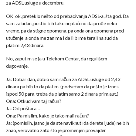
za ADSL usluge u decembru.
OK, ok, preteklo nešto od prebacivanja ADSL-a, šta god. Da
sam zaludan, pustio bih tako neplaćeno da prođe neko
vreme, pa da stigne opomena, pa onda ona opomena pred
utuženje, a onda me zanima i da li bi me terali na sud da
platim 2,43 dinara.
No, zaputim se ja u Telekom Centar, da regulišem
dugovanje.
Ja: Dobar dan, dobio sam račun za ADSL usluge od 2,43
dinara pa bih to da platim. (podsećam da pošto je iznos
ispod 50 para, treba da platim samo 2 dinara prim.aut.)
Ona: Otkud vam taj račun?
Ja: Od poštara…
Ona: Pa mislim, kako je tako mali račun?
Ja: (pomislih, jasno je da ste naviknuti da derete ljude) ne bih
znao, verovatno zato što je promenjen provajder