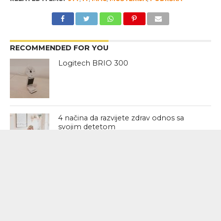
RECOMMENDED FOR YOU
Logitech BRIO 300
4 načina da razvijete zdrav odnos sa
svojim detetom
Izlivi besa kod dece – kako reagovati?