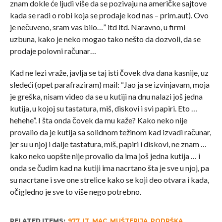
znam dokle će ljudi više da se pozivaju na američke sajtove
kada se radi o robi koja se prodaje kod nas – prim.aut). Ovo
je nečuveno, sram vas bilo…” itd itd. Naravno, u firmi
uzbuna, kako je neko mogao tako nešto da dozvoli, da se
prodaje polovni računar…
Kad ne lezi vraže, javlja se taj isti čovek dva dana kasnije, uz
sledeći (opet parafraziram) mail: “Jao ja se izvinjavam, moja
je greška, nisam video da se u kutiji na dnu nalazi još jedna
kutija, u kojoj su tastatura, miš, diskovi i svi papiri. Eto …
hehehe”. I šta onda čovek da mu kaže? Kako neko nije
provalio da je kutija sa solidnom težinom kad izvadi računar,
jer su u njoj i dalje tastatura, miš, papiri i diskovi, ne znam …
kako neko uopšte nije provalio da ima još jedna kutija … i
onda se čudim kad na kutiji ima nacrtano šta je sve u njoj, pa
su nacrtane i sve one strelice kako se koji deo otvara i kada,
očigledno je sve to više nego potrebno.
RELATED ITEMS:
977
,
IT
,
MAC
,
MUŠTERIJA
,
PODRŠKA