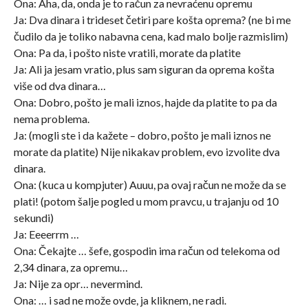
Ona: Aha, da, onda je to račun za nevraćenu opremu
Ja: Dva dinara i trideset četiri pare košta oprema? (ne bi me
čudilo da je toliko nabavna cena, kad malo bolje razmislim)
Ona: Pa da, i pošto niste vratili, morate da platite
Ja: Ali ja jesam vratio, plus sam siguran da oprema košta
više od dva dinara…
Ona: Dobro, pošto je mali iznos, hajde da platite to pa da
nema problema.
Ja: (mogli ste i da kažete – dobro, pošto je mali iznos ne
morate da platite) Nije nikakav problem, evo izvolite dva
dinara.
Ona: (kuca u kompjuter) Auuu, pa ovaj račun ne može da se
plati! (potom šalje pogled u mom pravcu, u trajanju od 10
sekundi)
Ja: Eeeerrm …
Ona: Čekajte … šefe, gospodin ima račun od telekoma od
2,34 dinara, za opremu…
Ja: Nije za opr… nevermind.
Ona: … i sad ne može ovde, ja kliknem, ne radi.